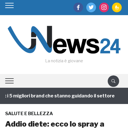
facebook
twitter
instagram
feedburn
La notizia è giovane
i 5 migliori brand che stanno guidando il settore
1 a
SALUTE E BELLEZZA
Addio diete: ecco lo spray a