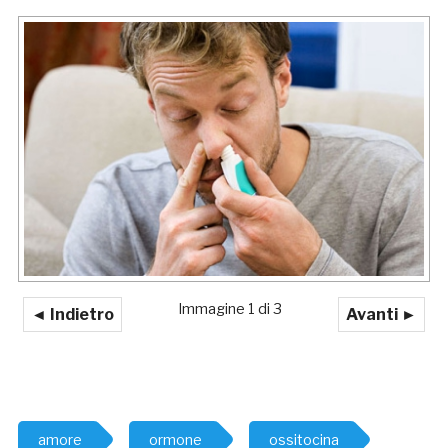
Immagine 1 di 3
◄ Indietro
Avanti ►
amore
ormone
ossitocina