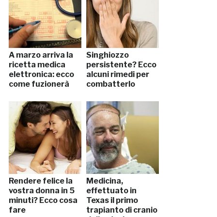
A marzo arriva la
Singhiozzo
ricetta medica
persistente? Ecco
elettronica: ecco
alcuni rimedi per
come fuzionerà
combatterlo
Rendere felice la
Medicina,
vostra donna in 5
effettuato in
minuti? Ecco cosa
Texas il primo
fare
trapianto di cranio