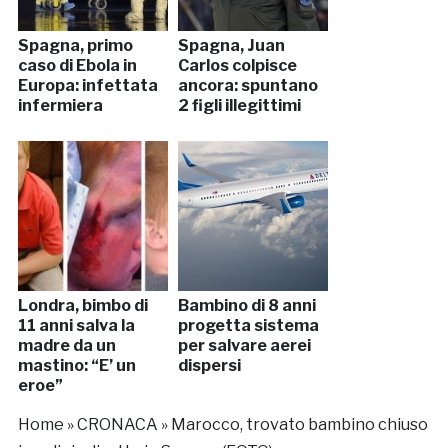
Spagna, primo
Spagna, Juan
caso di Ebola in
Carlos colpisce
Europa: infettata
ancora: spuntano
infermiera
2 figli illegittimi
Londra, bimbo di
Bambino di 8 anni
11 anni salva la
progetta sistema
madre da un
per salvare aerei
mastino: “E’ un
dispersi
eroe”
Home
»
CRONACA
»
Marocco, trovato bambino chiuso