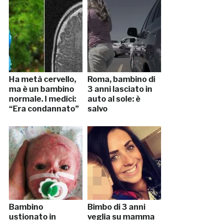
Ha metà cervello,
Roma, bambino di
ma è un bambino
3 anni lasciato in
normale. I medici:
auto al sole: è
“Era condannato”
salvo
Bambino
Bimbo di 3 anni
ustionato in
veglia su mamma