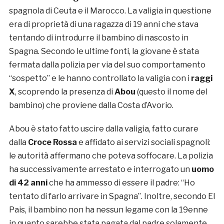
spagnola di Ceuta e il Marocco. La valigia in questione
era di proprietà di una ragazza di 19 anni che stava
tentando di introdurre il bambino di nascosto in
Spagna. Secondo le ultime fonti, la giovane è stata
fermata dalla polizia per via del suo comportamento
“sospetto” e le hanno controllato la valigia con i
raggi
X
, scoprendo la presenza di
Abou
(questo il nome del
bambino) che proviene dalla Costa d’Avorio.
Abou è stato fatto uscire dalla valigia, fatto curare
dalla
Croce Rossa
e affidato ai servizi sociali spagnoli:
le autorità affermano che poteva soffocare. La polizia
ha successivamente arrestato e interrogato un
uomo
di 42 anni
che ha ammesso di essere il padre: “Ho
tentato di farlo arrivare in Spagna”. Inoltre, secondo El
Pais, il bambino non ha nessun legame con la 19enne
in quanto sarebbe stata pagata dal padre solamente