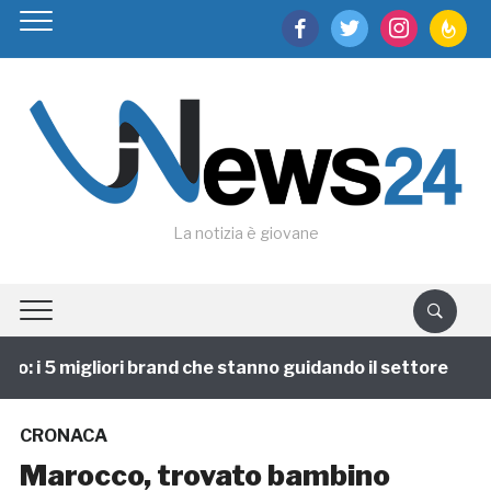
facebook
twitter
instagram
feedburn
La notizia è giovane
 i 5 migliori brand che stanno guidando il settore
1
CRONACA
Marocco, trovato bambino