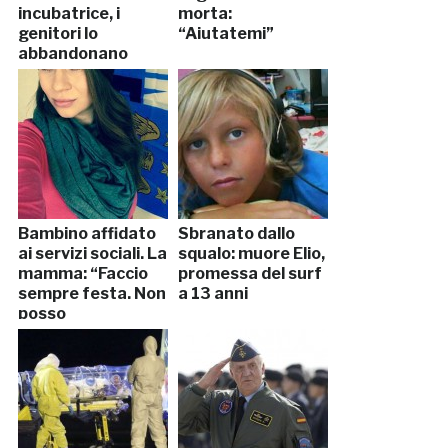
incubatrice, i
morta:
genitori lo
“Aiutatemi”
abbandonano
Bambino affidato
Sbranato dallo
ai servizi sociali. La
squalo: muore Elio,
mamma: “Faccio
promessa del surf
sempre festa. Non
a 13 anni
posso
occuparmene”