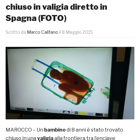
chiuso in valigia diretto in
Spagna (FOTO)
Scritto da
Marco Califano
il
8 Maggio 2015
MAROCCO – Un
bambino
di 8 anni è stato trovato
chiuso in una
valigia
alla frontiera tra l’enclave