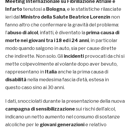
Meeting Internazionale su Fibrillazione Atriale e
Infarto
tenutosi a
Bologna
, e le statistiche rilasciate
ieri dal
Ministro della
Salute Beatrice Lorenzin
non
fanno altro che confermare la gravità del problema:
l’
abuso di alcol
, infatti, è diventato la
prima causa di
morte nei giovani tra i 18 ed i 24 anni
, in particolar
modo quando salgono in auto, sia per cause dirette
che indirette. Non solo. Gli
incidenti
provocati da chi si
mette colpevolmente al volante dopo aver bevuto,
rappresentano in
Italia
anche la prima causa di
disabilità
nella medesima fascia d’età, estesa in
questo caso sino ai 30 anni.
I dati, snocciolati durante la presentazione della nuova
campagna di sensibilizzazione
sui rischi dell’alcol,
indicano un netto aumento nel consumo di sostanze
alcoliche per le
giovani generazioni
e relativo