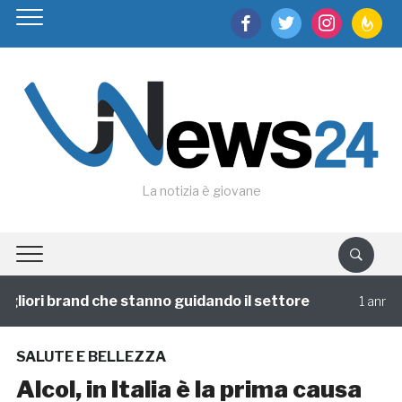
facebook
twitter
instagram
feedburn
La notizia è giovane
iori brand che stanno guidando il settore
V
1 annofa
SALUTE E BELLEZZA
Alcol, in Italia è la prima causa