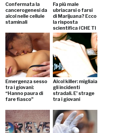
Confermata la
Fa più male
cancerogenesi da
ubriacarsi o farsi
alcol nelle cellule
di Marijuana? Ecco
staminali
la risposta
scientifica (CHE TI
SORPRENDERÀ)
Emergenza sesso
Alcol killer: migliaia
tra i giovani:
gli incidenti
“Hanno paura di
stradali. E’ strage
fare fiasco”
tra i giovani