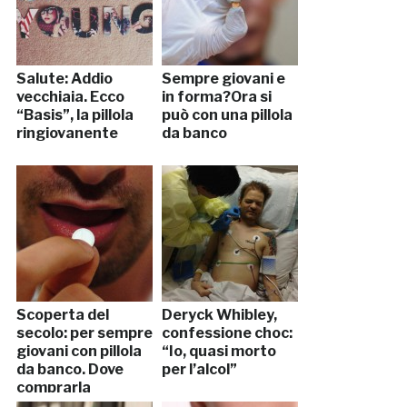
Salute: Addio
Sempre giovani e
vecchiaia. Ecco
in forma?Ora si
“Basis”, la pillola
può con una pillola
ringiovanente
da banco
Scoperta del
Deryck Whibley,
secolo: per sempre
confessione choc:
giovani con pillola
“Io, quasi morto
da banco. Dove
per l’alcol”
comprarla