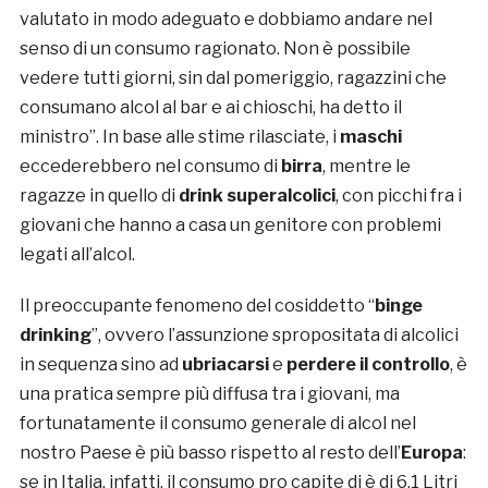
valutato in modo adeguato e dobbiamo andare nel
senso di un consumo ragionato. Non è possibile
vedere tutti giorni, sin dal pomeriggio, ragazzini che
consumano alcol al bar e ai chioschi, ha detto il
ministro”. In base alle stime rilasciate, i
maschi
eccederebbero nel consumo di
birra
, mentre le
ragazze in quello di
drink superalcolici
, con picchi fra i
giovani che hanno a casa un genitore con problemi
legati all’alcol.
Il preoccupante fenomeno del cosiddetto “
binge
drinking
”, ovvero l’assunzione spropositata di alcolici
in sequenza sino ad
ubriacarsi
e
perdere il controllo
, è
una pratica sempre più diffusa tra i giovani, ma
fortunatamente il consumo generale di alcol nel
nostro Paese è più basso rispetto al resto dell’
Europa
:
se in Italia, infatti, il consumo pro capite di è di 6,1 Litri