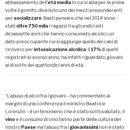
abbassamento dell’
età media
in cui si alza per la prima
volta il gomito, divenuto uno dei mezzi preponderanti
per
socializzare
. Basti pensare che nel 2014 sono
stati
oltre 750 mila
i ragazzi tra gli undici ed i
diciassette anni che hanno consumato alcolici, un
dato preoccupante cui si aggiunge quello dei casi di
ricovero per
intossicazione alcolica
: il
17%
di quelli
registrati lo scorso anno, ha infatti riguardato giovani
al di sotto dei quattordici anni di età.
“L’abuso di alcol fra i giovani – ha commentato ai
margini di una conferenza il ministro Beatrice
Lorenzin – è un fenomeno che è stato sottovalutato. Il
vino
e il consumo di vino fanno parte della cultura del
nostro
Paese
ma l’abuso fra i
giovanissimi
non è stato