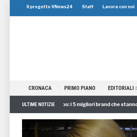
Il progetto VNews24
Staff
Lavora con noi
CRONACA
PRIMO PIANO
EDITORIALI
Viaggi di Gruppo: i 5 migliori brand che stanno guid
ULTIME NOTIZIE