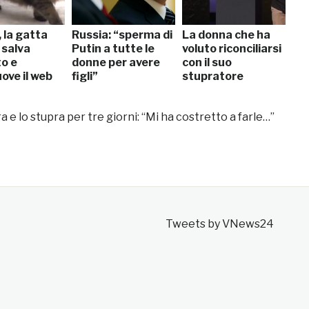
 la gatta
Russia: “sperma di
La donna che ha
 salva
Putin a tutte le
voluto riconciliarsi
o e
donne per avere
con il suo
ve il web
figli”
stupratore
a e lo stupra per tre giorni: “Mi ha costretto a farle…”
Tweets by VNews24