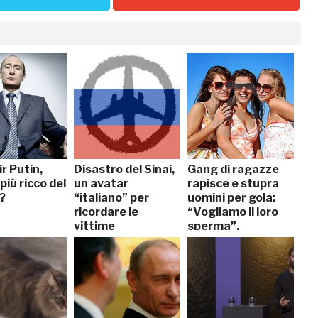
r Putin,
Disastro del Sinai,
Gang di ragazze
più ricco del
un avatar
rapisce e stupra
?
“italiano” per
uomini per gola:
ricordare le
“Vogliamo il loro
vittime
sperma”.
Arrestate