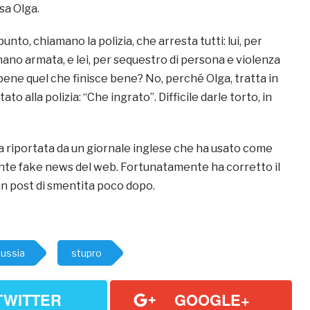
sa Olga.
punto, chiamano la polizia, che arresta tutti: lui, per
ano armata, e lei, per sequestro di persona e violenza
bene quel che finisce bene? No, perché Olga, tratta in
ato alla polizia: “Che ingrato”. Difficile darle torto, in
ta riportata da un giornale inglese che ha usato come
ante fake news del web. Fortunatamente ha corretto il
un post di smentita poco dopo.
ussia
stupro
TWITTER
GOOGLE+