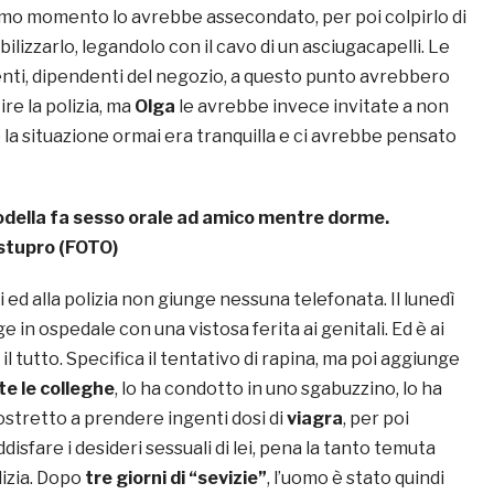
imo momento lo avrebbe assecondato, per poi colpirlo di
lizzarlo, legandolo con il cavo di un asciugacapelli. Le
nti, dipendenti del negozio, a questo punto avrebbero
re la polizia, ma
Olga
le avrebbe invece invitate a non
la situazione ormai era tranquilla e ci avrebbe pensato
ella fa sesso orale ad amico mentre dorme.
stupro (FOTO)
 ed alla polizia non giunge nessuna telefonata. Il lunedì
e in ospedale con una vistosa ferita ai genitali. Ed è ai
il tutto. Specifica il tentativo di rapina, ma poi aggiunge
te le colleghe
, lo ha condotto in uno sgabuzzino, lo ha
tretto a prendere ingenti dosi di
viagra
, per poi
disfare i desideri sessuali di lei, pena la tanto temuta
lizia. Dopo
tre giorni di “sevizie”
, l’uomo è stato quindi