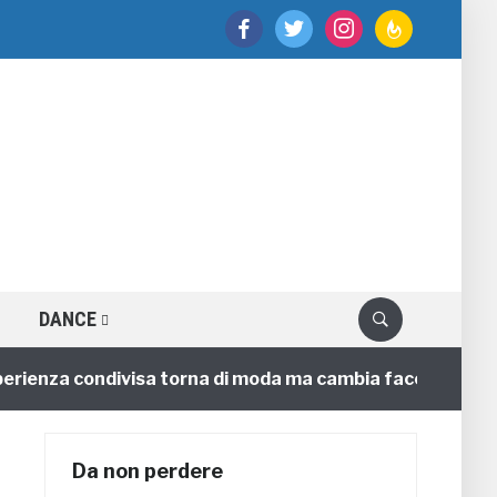
facebook
twitter
instagram
feedburner
DANCE
nza condivisa torna di moda ma cambia faccia
4 anni
Da non perdere