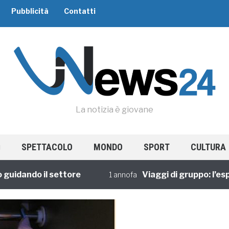
Pubblicità
Contatti
La notizia è giovane
SPETTACOLO
MONDO
SPORT
CULTURA
ando il settore
Viaggi di gruppo: l’esperie
1 annofa