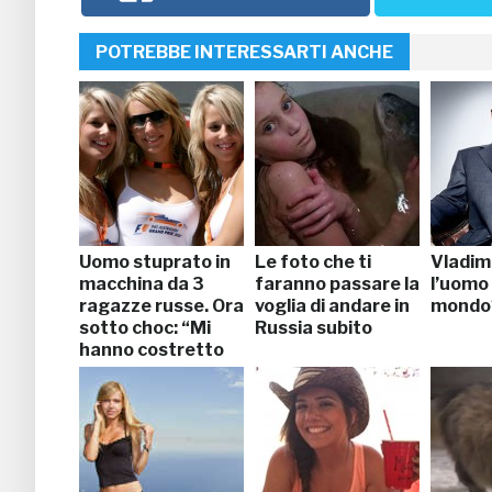
POTREBBE INTERESSARTI ANCHE
Uomo stuprato in
Le foto che ti
Vladimi
macchina da 3
faranno passare la
l’uomo 
ragazze russe. Ora
voglia di andare in
mondo
sotto choc: “Mi
Russia subito
hanno costretto
a…”