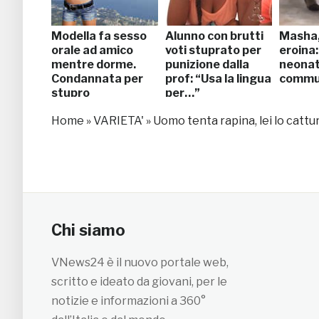
Modella fa sesso
Alunno con brutti
Masha,
orale ad amico
voti stuprato per
eroina:
mentre dorme.
punizione dalla
neonat
Condannata per
prof: “Usa la lingua
commuo
stupro
per…”
Home
»
VARIETA'
»
Uomo tenta rapina, lei lo cattur
Chi siamo
VNews24 è il nuovo portale web,
scritto e ideato da giovani, per le
notizie e informazioni a 360°