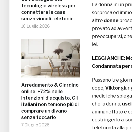
La donna in un pr
tecnologia wireless per
connettere la casa
sorpresa ed immobi
senza vincoli telefonici
altre
donne
prese
16 Luglio 2026
provato ad avverti
preoccuparsi, che 
lei.
LEGGI ANCHE: Mod
Condannata per 
Passano tre giorni
Arredamento & Giardino
dopo,
Viktor
giung
online: +72% nelle
medici che spiega 
intenzioni d’acquisto. Gli
che la donna,
usci
italiani non temono più di
comprare un divano
ammanettato e cos
senza toccarlo
costringerlo a. sod
7 Giugno 2026
telefonata alla po