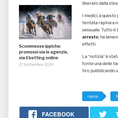
liberato dalla stes
I medici, a questo 
tentata rapina a m
sessuale. Tutto è 
arresto
, ha lament
effetti.
Scommesse ippiche:
promossi sia le agenzie,
La “notizia” è sta
sia il betting online
fonte una delle t
27 Settembre 2024
tiro pubblicando 
rapina
R
FACEBOOK