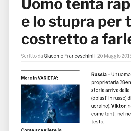
Uomo tenta rapin
e lo stupra per 
costretto a far
Scritto da
Giacomo Franceschini
il
20 Maggio 201
Russia
– Un uomo d
More in VARIETA':
proprietaria 28enn
storia arriva dalla
(oblast’ in russo) 
ucraino).
Viktor
, 
come tanti, nel n
testa.
Come scegliere la