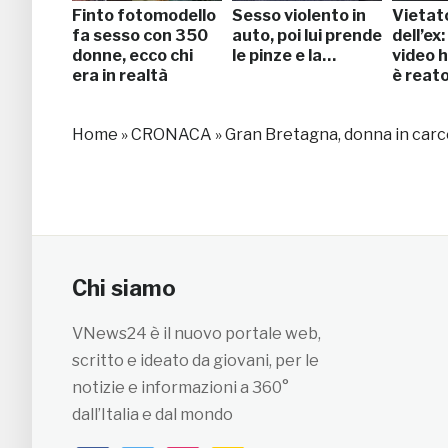
Finto fotomodello
Sesso violento in
Vietat
fa sesso con 350
auto, poi lui prende
dell’ex
donne, ecco chi
le pinze e la…
video 
era in realtà
è reat
Home
»
CRONACA
»
Gran Bretagna, donna in car
Chi siamo
VNews24 è il nuovo portale web,
scritto e ideato da giovani, per le
notizie e informazioni a 360°
dall’Italia e dal mondo