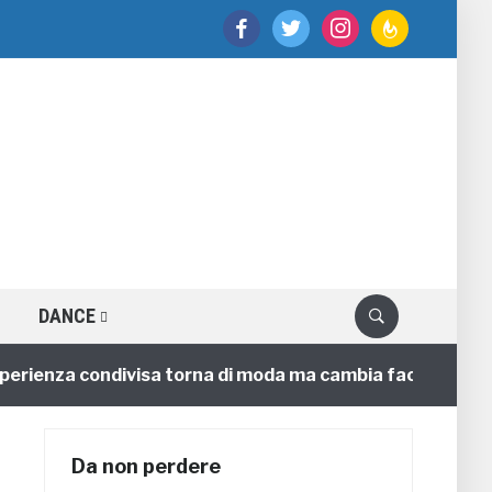
facebook
twitter
instagram
feedburner
DANCE
enza condivisa torna di moda ma cambia faccia
4 ann
Da non perdere