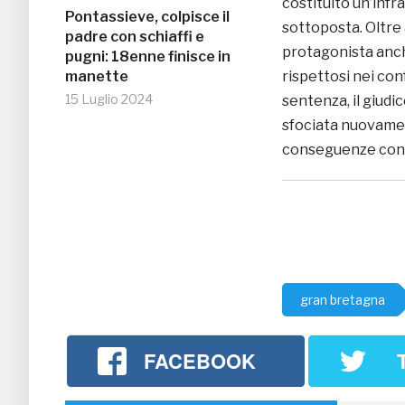
costituito un’infra
Pontassieve, colpisce il
sottoposta. Oltre 
padre con schiaffi e
protagonista anche
pugni: 18enne finisce in
rispettosi nei conf
manette
15 Luglio 2024
sentenza, il giudi
sfociata nuovamen
conseguenze con
gran bretagna
FACEBOOK