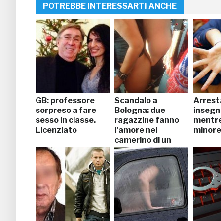
POTREBBE INTERESSARTI ANCHE
GB: professore
Scandalo a
Arrest
sorpreso a fare
Bologna: due
insegn
sesso in classe.
ragazzine fanno
mentre
Licenziato
l’amore nel
minore
camerino di un
negozio.
Arrestate (FOTO)