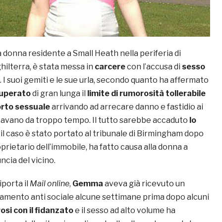
a donna residente a Small Heath nella periferia di
hilterra, è stata messa in
carcere
con l’accusa di
sesso
. I suoi gemiti e le sue urla, secondo quanto ha affermato
uperato
di gran lunga il
limite di rumorosità tollerabile
rto sessuale
arrivando ad arrecare danno e fastidio ai
tavano da troppo tempo. Il tutto sarebbe accaduto
lo
il caso è stato portato al tribunale di Birmingham dopo
prietario dell’immobile, ha fatto causa alla donna a
ncia del vicino.
porta il
Mail online
,
Gemma
aveva già ricevuto un
amento anti sociale alcune settimane prima dopo alcuni
osi con il fidanzato
e il sesso ad alto volume ha