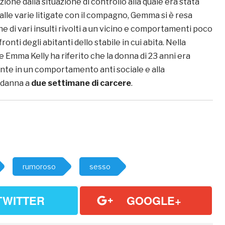
zione dalla situazione di controllo alla quale era stata
alle varie litigate con il compagno, Gemma si è resa
 di vari insulti rivolti a un vicino e comportamenti poco
ronti degli abitanti dello stabile in cui abita. Nella
ce Emma Kelly ha riferito che la donna di 23 anni era
te in un comportamento anti sociale e alla
danna a
due settimane di carcere
.
rumoroso
sesso
TWITTER
GOOGLE+