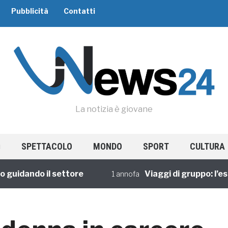
Pubblicità
Contatti
La notizia è giovane
SPETTACOLO
MONDO
SPORT
CULTURA
dando il settore
Viaggi di gruppo: l’esperi
1 annofa