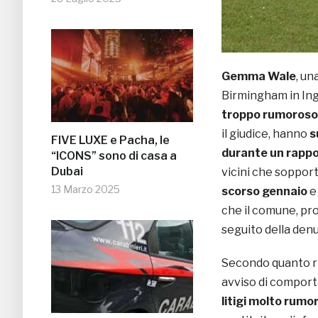
Gemma Wale
, un
Birmingham in Ing
troppo rumoroso
il giudice, hanno
s
FIVE LUXE e Pacha, le
durante un rappo
“ICONS” sono di casa a
Dubai
vicini che soppor
13 Marzo 2025
scorso gennaio
e 
che il comune, pro
seguito della denu
Secondo quanto ri
avviso di comport
litigi molto rumor