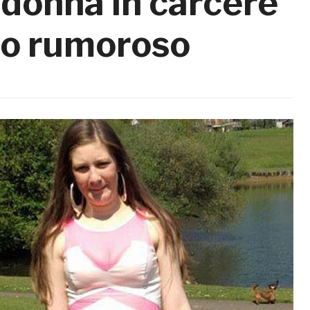
 donna in carcere
po rumoroso