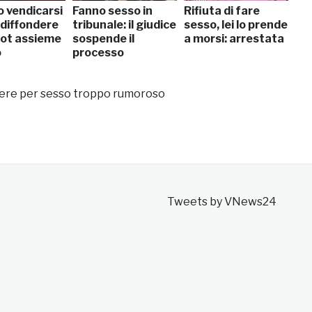
o vendicarsi
Fanno sesso in
Rifiuta di fare
: diffondere
tribunale: il giudice
sesso, lei lo prende
hot assieme
sospende il
a morsi: arrestata
o
processo
cere per sesso troppo rumoroso
Tweets by VNews24