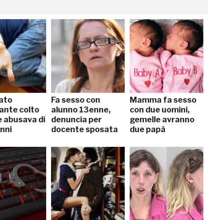
ato
Fa sesso con
Mamma fa sesso
ante colto
alunno 13enne,
con due uomini,
 abusava di
denuncia per
gemelle avranno
nni
docente sposata
due papà