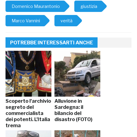
Domenico Maurantonio
giustizia
Marco Vannini
verità
POTREBBE INTERESSARTI ANCHE
Scoperto l’archivio
Alluvione in
segreto del
Sardegna: il
commercialista
bilancio del
dei potenti. L’Italia
disastro (FOTO)
trema