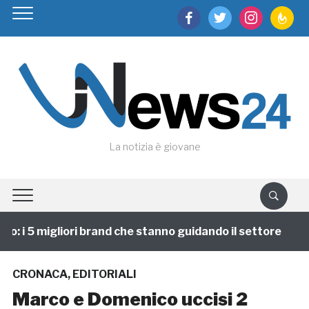
facebook
twitter
instagram
feedburn
La notizia è giovane
 i 5 migliori brand che stanno guidando il settore
1
CRONACA
,
EDITORIALI
Marco e Domenico uccisi 2