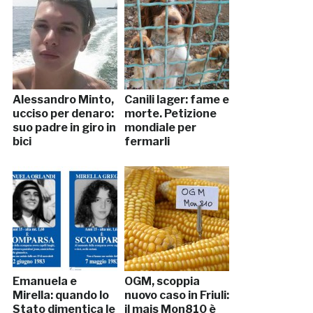
Alessandro Minto,
Canili lager: fame e
ucciso per denaro:
morte. Petizione
suo padre in giro in
mondiale per
bici
fermarli
Emanuela e
OGM, scoppia
Mirella: quando lo
nuovo caso in Friuli:
Stato dimentica le
il mais Mon810 è