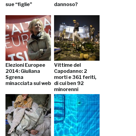
sue “figlie”
dannoso?
Elezioni Europee
Vittime del
2014: Giuliana
Capodanno: 2
Sgrena
morti e 361 feriti,
minacciata sul web
di cui ben 92
minorenni