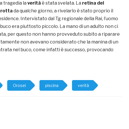
la tragedia la
verità
è stata svelata. La
retina del
 rotta
da qualche giorno, a rivelarlo è stato proprio il
esidence. Intervistato dal Tg regionale della Rai, l’uomo
 buco era piuttosto piccolo. La mano di un adulto non ci
ta, per questo non hanno provveduto subito a riparare
natamente non avevano considerato che la manina di un
rata nel buco, come infatti è successo, provocando
Orosei
piscina
verità