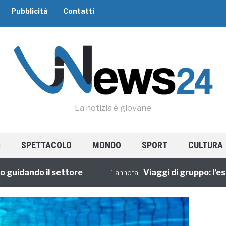
Pubblicità
Contatti
La notizia è giovane
SPETTACOLO
MONDO
SPORT
CULTURA
ando il settore
Viaggi di gruppo: l’esperi
1 annofa