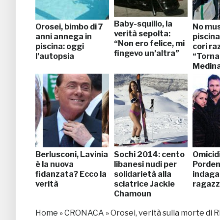
Baby-squillo, la
Orosei, bimbo di 7
No mus
verità sepolta:
anni annega in
piscina
“Non ero felice, mi
piscina: oggi
cori raz
fingevo un’altra”
l’autopsia
“Torna
Medin
Berlusconi, Lavinia
Sochi 2014: cento
Omicid
è la nuova
libanesi nudi per
Porden
fidanzata? Ecco la
solidarietà alla
indaga
verità
sciatrice Jackie
ragazz
Chamoun
Home
»
CRONACA
»
Orosei, verità sulla morte di 