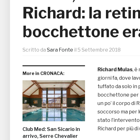
Richard: la reti
bocchettone er
Scritto da
Sara Fonte
il
5 Settembre 2018
Richard Mulas
, è
More in CRONACA:
giorni fa, dove la
tuffato da solo i
bocchettone per r
un po’ il corpo di 
soccorso ma per lu
stato l’intervento
Richard per più di
Club Med: San Sicario in
arrivo, Serre Chevalier