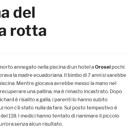
na del
a rotta
 morto annegato nella piscina di un hotel a
Orosei
pochi
vorava la madre ecuadoriana. Il bimbo di 7 anni si sarebbe
n piscina. Mentre giocava avrebbe messo la mano nel
ecuperare una pallina, ma è rimasto incastrato. Dopo
Richard è risalito a galla, i parenti lo hanno subito
i non c’è stato nulla da fare. Sul posto tempestivo è
 del 118. I medici hanno tentato di rianimare il piccolo
 un’ora senza alcun risultato.