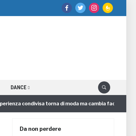
facebook
twitter
instagram
feedburner
DANCE
enza condivisa torna di moda ma cambia faccia
4 anni
Da non perdere