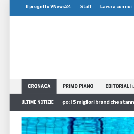
Il progetto VNews24
Staff
Lavora con noi
CRONACA
PRIMO PIANO
EDITORIALI
Viaggi di Gruppo: i 5 migliori brand che stanno guid
ULTIME NOTIZIE