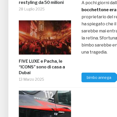
restyling da 50 milioni
A pochi giorni dal
28 Luglio 2025
bocchettone era
proprietario del r
ha spiegato che il
sarebbe mai entra
la retina. Sfortu
bimbo sarebbe ent
una tragedia.
FIVE LUXE e Pacha, le
“ICONS” sono di casa a
Dubai
bimbo annega
13 Marzo 2025