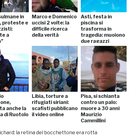
ulmane in
Marco e Domenico
Asti, festa in
, proteste e
uccisi 2 volte: la
piscina si
zisti:
difficile ricerca
trasforma in
te a
della verità
tragedia: muoiono
a”
due ragazzi
io
Libia, torture a
Pisa, si schianta
one,
rifugiati siriani:
contro un palo:
ta anche la
scafisti pubblicano
muore a 30 anni
a di Ruotolo
il video online
Maurizio
Cammillini
Richard: la retina del bocchettone era rotta