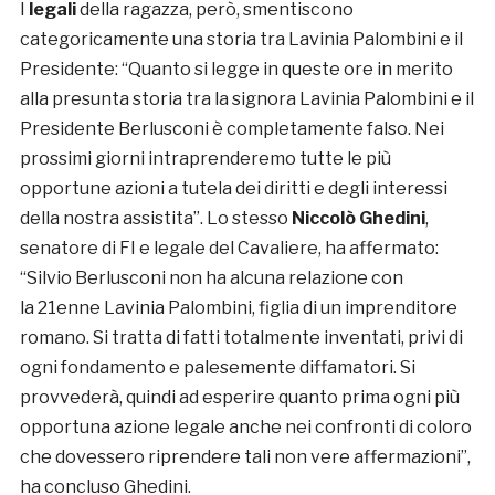
I
legali
della ragazza, però, smentiscono
categoricamente una storia tra Lavinia Palombini e il
Presidente: “Quanto si legge in queste ore in merito
alla presunta storia tra la signora Lavinia Palombini e il
Presidente Berlusconi è completamente falso. Nei
prossimi giorni intraprenderemo tutte le più
opportune azioni a tutela dei diritti e degli interessi
della nostra assistita”. Lo stesso
Niccolò Ghedini
,
senatore di FI e legale del Cavaliere, ha affermato:
“Silvio Berlusconi non ha alcuna relazione con
la 21enne Lavinia Palombini, figlia di un imprenditore
romano. Si tratta di fatti totalmente inventati, privi di
ogni fondamento e palesemente diffamatori. Si
provvederà, quindi ad esperire quanto prima ogni più
opportuna azione legale anche nei confronti di coloro
che dovessero riprendere tali non vere affermazioni”,
ha concluso Ghedini.