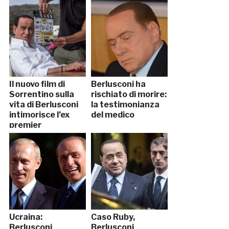
praticava sesso
orale”
Il nuovo film di
Berlusconi ha
Sorrentino sulla
rischiato di morire:
vita di Berlusconi
la testimonianza
intimorisce l’ex
del medico
premier
Ucraina:
Caso Ruby,
Berlusconi
Berlusconi