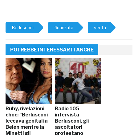
Berlusconi
fidanzata
verità
POTREBBE INTERESSARTI ANCHE
Ruby, rivelazioni
Radio 105
choc: “Berlusconi
intervista
leccava genitali a
Berlusconi, gli
Belen mentre la
ascoltatori
Minetti gli
protestano