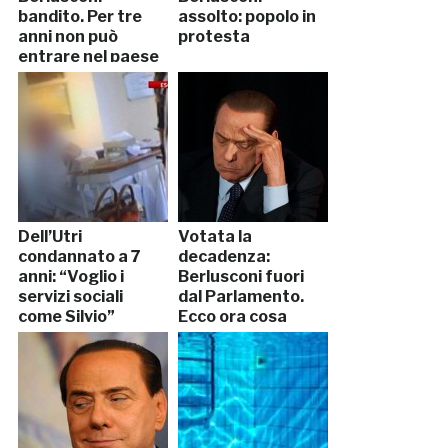
bandito. Per tre
assolto: popolo in
anni non può
protesta
entrare nel paese
Dell’Utri
Votata la
condannato a 7
decadenza:
anni: “Voglio i
Berlusconi fuori
servizi sociali
dal Parlamento.
come Silvio”
Ecco ora cosa
rischia