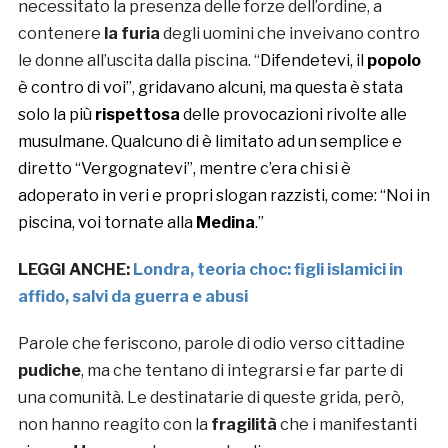
necessitato la presenza delle forze dell’ordine, a
contenere
la furia
degli uomini che inveivano contro
le donne all’uscita dalla piscina. “
Difendetevi, il
popolo
è contro di voi”, gridavano alcuni, ma questa è stata
solo la più
rispettosa
delle provocazioni rivolte alle
musulmane. Qualcuno di è limitato ad un semplice e
diretto “Vergognatevi”, mentre c’era chi si è
adoperato in veri e propri slogan razzisti, come: “Noi in
piscina, voi tornate alla
Medina
.”
LEGGI ANCHE:
Londra, teoria choc: figli islamici in
affido, salvi da guerra e abusi
Parole che feriscono, parole di odio verso cittadine
pudiche
, ma che tentano di integrarsi e far parte di
una comunità. Le destinatarie di queste grida, però,
non hanno reagito con la
fragilità
che i manifestanti