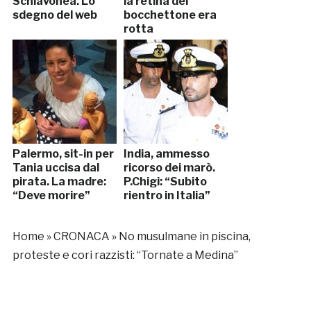
Schiavonea. Lo
la retina del
sdegno del web
bocchettone era
rotta
Palermo, sit-in per
India, ammesso
Tania uccisa dal
ricorso dei marò.
pirata. La madre:
P.Chigi: “Subito
“Deve morire”
rientro in Italia”
Home
»
CRONACA
»
No musulmane in piscina,
proteste e cori razzisti: “Tornate a Medina”