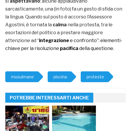
si
aspettavano
: alcune applaudivano
sarcasticamente, una (in foto) fa un gesto di sfida con
la lingua. Quando sul posto è accorso l’Assessore
Agostini, è tornata la
calma
nella protesta, tra le
esortazioni del politico a prestare maggiore
attenzione ad “
integrazione
e confronto”: elementi-
chiave per la risoluzione
pacifica
della questione.
musulmane
piscina
proteste
POTREBBE INTERESSARTI ANCHE