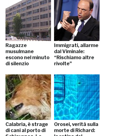
Ragazze
Immigrati, allarme
musulmane
dal Viminale:
escono nel minuto
“Rischiamo altre
di silenzio
rivolte”
Calabria, è strage
Orosei, verità sulla
di cani al porto di
morte di Richard: