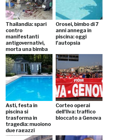
Thailandia: spari
Orosei, bimbo di 7
contro
anni annega in
manifestanti
piscina: oggi
antigovernativi,
l’autopsia
morta una bimba
Asti, festa in
Corteo operai
piscina si
dell’Ilva: traffico
trasforma in
bloccato a Genova
tragedia: muoiono
due ragazzi