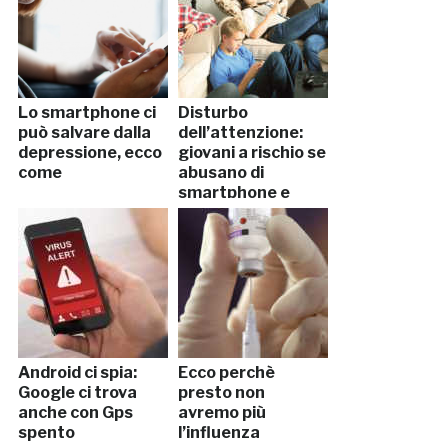
Lo smartphone ci
Disturbo
può salvare dalla
dell’attenzione:
depressione, ecco
giovani a rischio se
come
abusano di
smartphone e
tablet
Android ci spia:
Ecco perchè
Google ci trova
presto non
anche con Gps
avremo più
spento
l’influenza