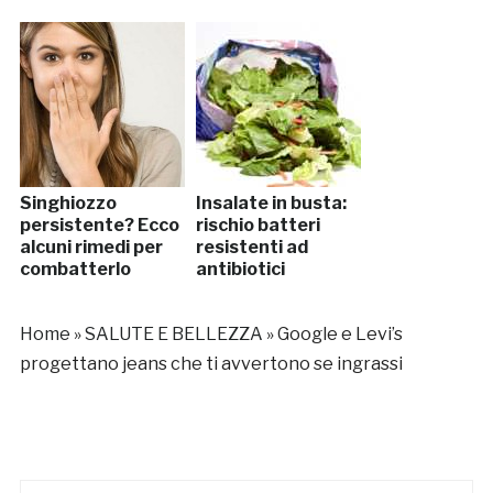
Singhiozzo
Insalate in busta:
persistente? Ecco
rischio batteri
alcuni rimedi per
resistenti ad
combatterlo
antibiotici
Home
»
SALUTE E BELLEZZA
»
Google e Levi’s
progettano jeans che ti avvertono se ingrassi