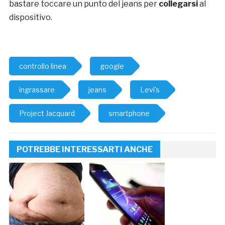
bastare toccare un punto del jeans per
collegarsi
al
dispositivo.
controllo linea
google
ingrassare
jeans
Levi's
Project Jacquard
smartphone
POTREBBE INTERESSARTI ANCHE