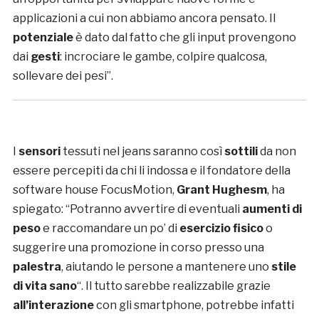
applicazioni a cui non abbiamo ancora pensato. Il
potenziale
è dato dal fatto che gli input provengono
dai
gesti
: incrociare le gambe, colpire qualcosa,
sollevare dei pesi”.
I
sensori
tessuti nel jeans saranno così
sottili
da non
essere percepiti da chi li indossa e il fondatore della
software house FocusMotion,
Grant Hughesm
, ha
spiegato: “Potranno avvertire di eventuali
aumenti di
peso
e raccomandare un po’ di
esercizio fisico
o
suggerire una promozione in corso presso una
palestra
, aiutando le persone a mantenere uno
stile
di vita sano
“. Il tutto sarebbe realizzabile grazie
all’interazione
con gli smartphone, potrebbe infatti