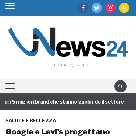
facebook
twitter
instagram
feedburn
La notizia è giovane
 i 5 migliori brand che stanno guidando il settore
1
SALUTE E BELLEZZA
Google e Levi’s progettano