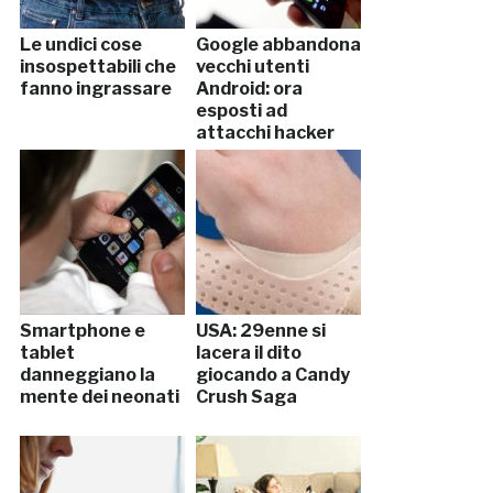
Le undici cose
Google abbandona
insospettabili che
vecchi utenti
fanno ingrassare
Android: ora
esposti ad
attacchi hacker
Smartphone e
USA: 29enne si
tablet
lacera il dito
danneggiano la
giocando a Candy
mente dei neonati
Crush Saga