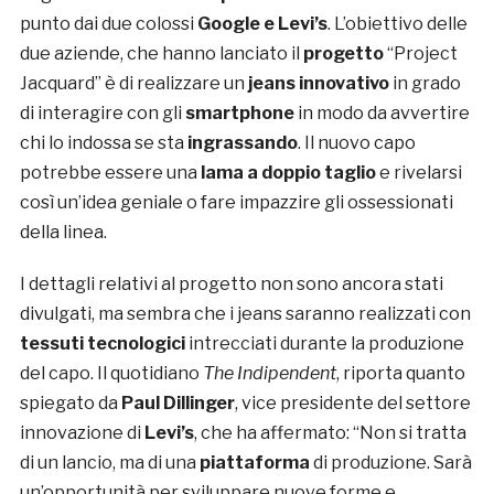
punto dai due colossi
Google e Levi’s
. L’obiettivo delle
due aziende, che hanno lanciato il
progetto
“Project
Jacquard” è di realizzare un
jeans innovativo
in grado
di interagire con gli
smartphone
in modo da avvertire
chi lo indossa se sta
ingrassando
. Il nuovo capo
potrebbe essere una
lama a doppio taglio
e rivelarsi
così un’idea geniale o fare impazzire gli ossessionati
della linea.
I dettagli relativi al progetto non sono ancora stati
divulgati, ma sembra che i jeans saranno realizzati con
tessuti tecnologici
intrecciati durante la produzione
del capo. Il quotidiano
The Indipendent
, riporta quanto
spiegato da
Paul Dillinger
, vice presidente del settore
innovazione di
Levi’s
, che ha affermato: “Non si tratta
di un lancio, ma di una
piattaforma
di produzione. Sarà
un’opportunità per sviluppare nuove forme e