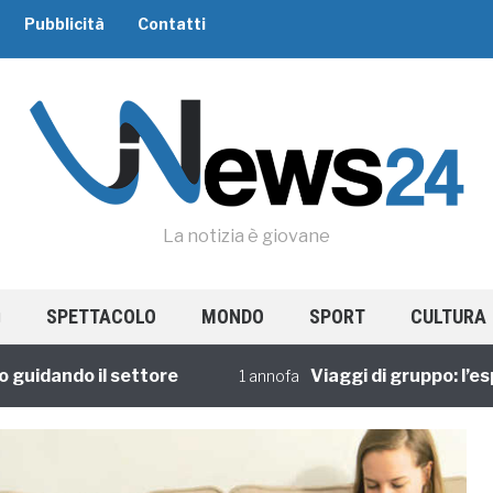
Pubblicità
Contatti
La notizia è giovane
SPETTACOLO
MONDO
SPORT
CULTURA
ando il settore
Viaggi di gruppo: l’esperie
1 annofa