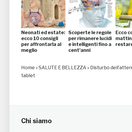
Neonati ed estate:
Scoperte le regole
Ecco co
ecco 10 consigli
per rimanere lucidi
mattin
per affrontarla al
e intelligenti fino a
restare
meglio
cent’anni
Home
»
SALUTE E BELLEZZA
»
Disturbo dell’atte
tablet
Chi siamo