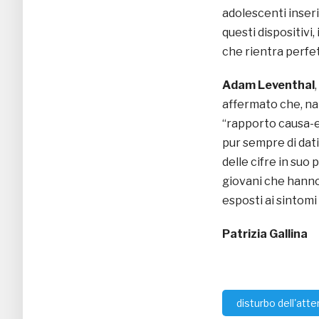
adolescenti inseri
questi dispositivi,
che rientra perfet
Adam Leventhal
affermato che, na
“rapporto causa-ef
pur sempre di dati
delle cifre in suo
giovani che hanno
esposti ai sintomi
Patrizia Gallina
disturbo dell'att