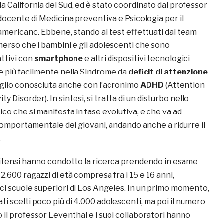
lla California del Sud, ed è stato coordinato dal professor
ocente di Medicina preventiva e Psicologia per il
mericano. Ebbene, stando ai test effettuati dal team
merso che i bambini e gli adolescenti che sono
ttivi con
smartphone
e altri dispositivi tecnologici
 più facilmente nella Sindrome da
deficit di attenzione
eglio conosciuta anche con l’acronimo
ADHD
(Attention
ty Disorder). In sintesi, si tratta di un disturbo nello
co che si manifesta in fase evolutiva, e che va ad
 comportamentale dei giovani, andando anche a ridurre il
.
unitensi hanno condotto la ricerca prendendo in esame
 2.600 ragazzi di età compresa fra i 15 e 16 anni,
eci scuole superiori di Los Angeles. In un primo momento,
tati scelti poco più di 4.000 adolescenti, ma poi il numero
o il professor Leventhal e i suoi collaboratori hanno