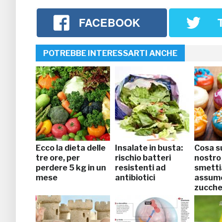
FACEBOOK
POTREBBE INTERESSARTI ANCHE
Ecco la dieta delle
Insalate in busta:
Cosa s
tre ore, per
rischio batteri
nostro
perdere 5 kg in un
resistenti ad
smetti
mese
antibiotici
assum
zucche