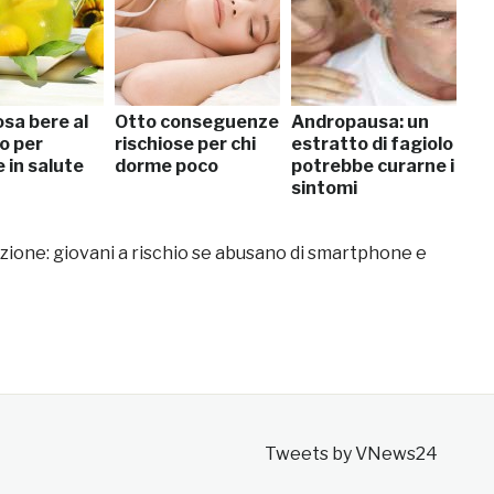
sa bere al
Otto conseguenze
Andropausa: un
o per
rischiose per chi
estratto di fagiolo
 in salute
dorme poco
potrebbe curarne i
sintomi
nzione: giovani a rischio se abusano di smartphone e
Tweets by VNews24