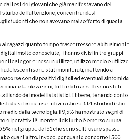
e dai test dei giovani che già manifestavano dei
 disturbo dell’attenzione, concentrandosi
gli studenti che non avevano mai sofferto di questa
 ai ragazzi quanto tempo trascorressero abitualmente
digitali molto conosciute, li hanno divisi in tre gruppi
uenti categorie: nessun utilizzo, utilizzo medio e utilizzo
gli adolescenti sono stati monitorati, mettendo a
rascorse con dispositivi digitali ed eventuali sintomi da
minate le rilevazioni, tutti i dati raccolti sono stati
 stilando dei modelli statistici. Ebbene, tenendo conto
 gli studiosi hanno riscontrato che su
114 studenti
che
 medio della tecnologia, il 9,5% ha mostrato segni di
one e iperattività, mentre il disturbo è emerso su una
0,5% nel gruppo dei 51 che sono soliti usare spesso
let
e quant’altro. Invece, per quanto concerne i 500