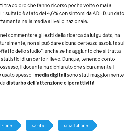
ti tra coloro che fanno ricorso poche volte o mai a
 il risultato è stato del 4,6% con sintomi da ADHD, un dato
tamente nella media a livello nazionale.
, nel commentare gli esiti della ricerca da lui guidata, ha
turalmente, non si può dare alcuna certezza assoluta sul
fetto dello studio”, anche se ha aggiunto che si tratta
 statistici di un certo rilievo. Dunque, tenendo conto
 possesso, il docente ha dichiarato che sicuramente i
 usato spesso i
media digitali
sono stati maggiormente
 da
disturbo dell’attenzione e iperattività
.
enzione
salute
smartphone