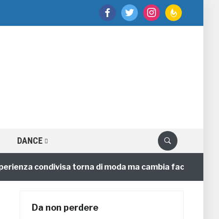
facebook
twitter
instagram
feedburner
DANCE
nza condivisa torna di moda ma cambia faccia
4 annif
Da non perdere