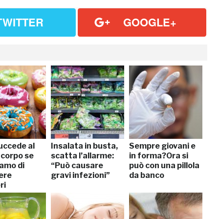
TWITTER
GOOGLE+
uccede al
Insalata in busta,
Sempre giovani e
 corpo se
scatta l’allarme:
in forma?Ora si
amo di
“Può causare
può con una pillola
ere
gravi infezioni”
da banco
ri