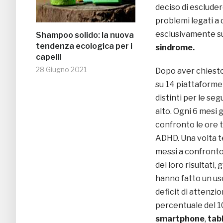
deciso di escluder
problemi legati a
esclusivamente su
Shampoo solido: la nuova
tendenza ecologica per i
sindrome.
capelli
28 Giugno 2021
Dopo aver chiesto
su 14 piattaforme 
distinti per le seg
alto. Ogni 6 mesi 
confronto le ore t
ADHD. Una volta ter
messi a confronto,
dei loro risultati,
hanno fatto un uso
deficit di attenzi
percentuale del 1
smartphone
,
tab