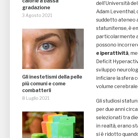
calorie a bassa
dell’Università de
gradazione
Adam Leventhal, d
3 Agosto 2021
suddetto ateneo a
statunitense, è e
particolarmente a
possono incorrere
e iperattività
, m
Deficit Hyperactivi
sviluppo neurologi
Gli inestetismi della pelle
inficiare la sfera
più comuni e come
volume cerebrale
combatterli
8 Luglio 2021
Gli studiosi stat
per due anni circa
selezionati tra di
in realtà, erano s
si è ridotto quand