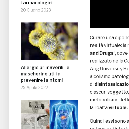
farmacologici
20 Giugno 2023
Curare una dipend
realtà virtuale: la 
and Drugs
“, dove
realizzato nella C
Allergie primaverili: le
Ang University Hos
mascherine utili a
alcolismo patologi
prevenire i sintomi
di
disintossicazio
29 Aprile 2022
ciascun soggetto, 
metabolismo del lo
la realtà
virtuale,
Quindi, essi sono 
nel quale si interf