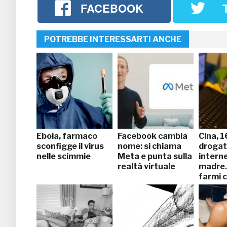
FACEBOOK
POTREBBE INTERESSARTI ANCHE
Ebola, farmaco
Facebook cambia
Cina, 
sconfigge il virus
nome: si chiama
drogat
nelle scimmie
Meta e punta sulla
interne
realtà virtuale
madre.
farmi 