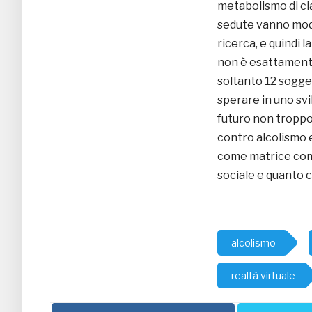
metabolismo di cia
sedute vanno modul
ricerca, e quindi l
non è esattamente 
soltanto 12 soggett
sperare in uno sv
futuro non troppo
contro alcolismo 
come matrice co
sociale e quanto c
alcolismo
realtà virtuale