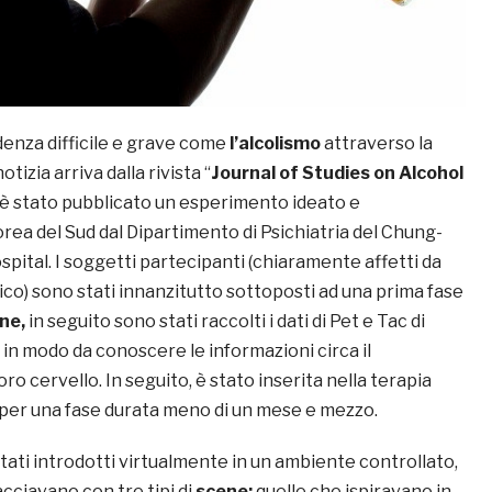
enza difficile e grave come
l’alcolismo
attraverso la
notizia arriva dalla rivista “
Journal of Studies on Alcohol
 è stato pubblicato un esperimento ideato e
orea del Sud dal Dipartimento di Psichiatria del Chung-
pital. I soggetti partecipanti (chiaramente affetti da
co) sono stati innanzitutto sottoposti ad una prima fase
ne,
in seguito sono stati raccolti i dati di Pet e Tac di
in modo da conoscere le informazioni circa il
ro cervello. In seguito, è stato inserita nella terapia
per una fase durata meno di un mese e mezzo.
stati introdotti virtualmente in un ambiente controllato,
acciavano con tre tipi di
scene:
quelle che ispiravano in