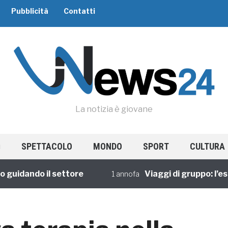
Pubblicità
Contatti
La notizia è giovane
SPETTACOLO
MONDO
SPORT
CULTURA
dando il settore
Viaggi di gruppo: l’esperi
1 annofa