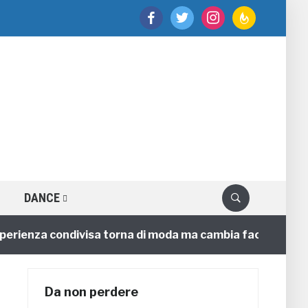
facebook
twitter
instagram
feedburner
DANCE
enza condivisa torna di moda ma cambia faccia
4 ann
Da non perdere