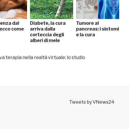
enza dal
Diabete, la cura
Tumore al
 ecco come
arriva dalla
pancreas: i sintomi
corteccia degli
e la cura
alberi di mele
a terapia nella realtà virtuale: lo studio
Tweets by VNews24