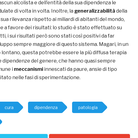
scun alcolista e dell’entità della sua dipendenza le
ate di volta in volta. Inoltre, la
generalizzabilità
della
a sua rilevanza rispetto ai miliardi di abitanti del mondo,
a favore dei risultati: lo studio è stato effettuato su
i, i sui risultati però sono stati così positivi da far
iluppo sempre maggiore di questo sistema. Magari, in un
 lontano, questa potrebbe essere la più diffusa terapia
e dipendenze del genere, che hanno quasi sempre
mune i
meccanismi
innescati da paure, ansie di tipo
itato nelle fasi di sperimentazione.
cura
dipendenza
patologia