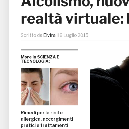
Alcolismo, nuov
realtà virtuale: 
Scritto da
Elvira
il
8 Luglio 2015
More in SCIENZA E
TECNOLOGIA:
Rimedi per la rinite
allergica, accorgimenti
pratici e trattamenti