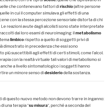
 quelle che contenevano fattori di
rischio
(altre persone
elle in cui il computer simulava gli effetti di una
cene con la stessa percezione sensoriale distorta di chi
Le reazioni avute dagli alcolisti sono state interpretate
raccolti dai loro esami di neuroimaging: il
metabolismo
istema
limbico
rispetto a quello di soggetti privi di
ià dimostrato in precedenza che essi sono
iù suscettibili agli effetti di certi stimoli, come l’alcol.
rapia con la realtà virtuale tali valori di metabolismo si
 anche a livello sintomatologico i soggetti hanno
rtire un minore senso di
desiderio
della sostanza.
anti di questo nuovo metodo non devono trarre in inganno:
a di una terapia “
su misura
“, perché a seconda del