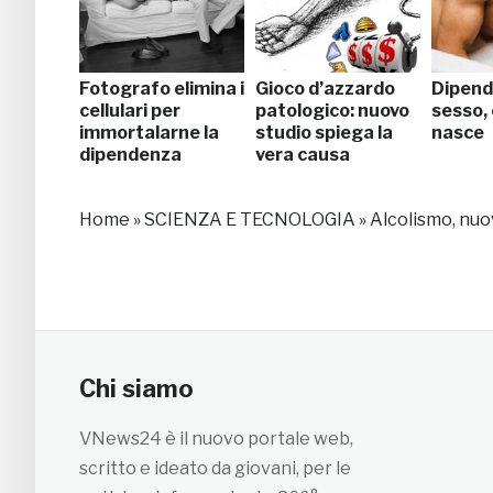
Fotografo elimina i
Gioco d’azzardo
Dipend
cellulari per
patologico: nuovo
sesso,
immortalarne la
studio spiega la
nasce
dipendenza
vera causa
Home
»
SCIENZA E TECNOLOGIA
»
Alcolismo, nuov
Chi siamo
VNews24 è il nuovo portale web,
scritto e ideato da giovani, per le