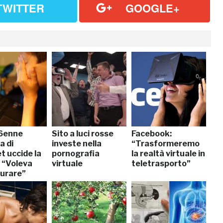
TWITTER
GOOGLE+
16enne
Sito a luci rosse
Facebook:
a di
investe nella
“Trasformeremo
t uccide la
pornografia
la realtà virtuale in
 “Voleva
virtuale
teletrasporto”
curare”