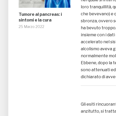
loro tranquillità,
che bevevano) e qu
Tumore al pancreas: i
sintomi e la cura
sbronza, ovvero s
25 Marzo 2022
ha bevuto troppo. 
insieme con i dati 
accelerato nel s
alcolismo aveva g
normalmente molto p
Ebbene, dopo la te
sono attenuati ed
dichiarato di avve
Gli esiti rincuor
anzitutto, si tratt