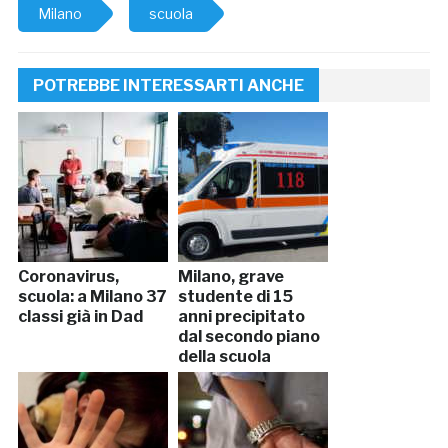
Milano
scuola
POTREBBE INTERESSARTI ANCHE
Coronavirus,
Milano, grave
scuola: a Milano 37
studente di 15
classi già in Dad
anni precipitato
dal secondo piano
della scuola