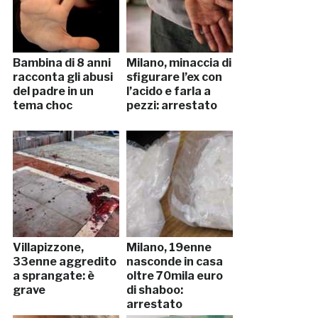
Bambina di 8 anni
Milano, minaccia di
racconta gli abusi
sfigurare l’ex con
del padre in un
l’acido e farla a
tema choc
pezzi: arrestato
Villapizzone,
Milano, 19enne
33enne aggredito
nasconde in casa
a sprangate: è
oltre 70mila euro
grave
di shaboo:
arrestato