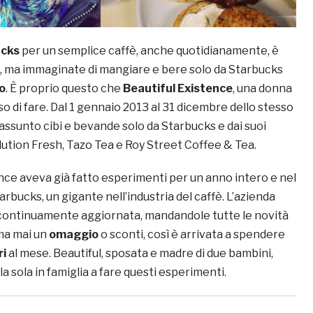
ucks
per un semplice caffè, anche quotidianamente, è
, ma immaginate di mangiare e bere solo da Starbucks
o
. È proprio questo che
Beautiful Existence
, una donna
iso di fare. Dal 1 gennaio 2013 al 31 dicembre dello stesso
assunto cibi e bevande solo da Starbucks e dai suoi
tion Fresh, Tazo Tea e Roy Street Coffee & Tea.
nce aveva già fatto esperimenti per un anno intero e nel
arbucks, un gigante nell’industria del caffè. L’azienda
continuamente aggiornata, mandandole tutte le novità
 ma mai un
omaggio
o sconti, così è arrivata a spendere
ri
al mese. Beautiful, sposata e madre di due bambini,
la sola in famiglia a fare questi esperimenti.