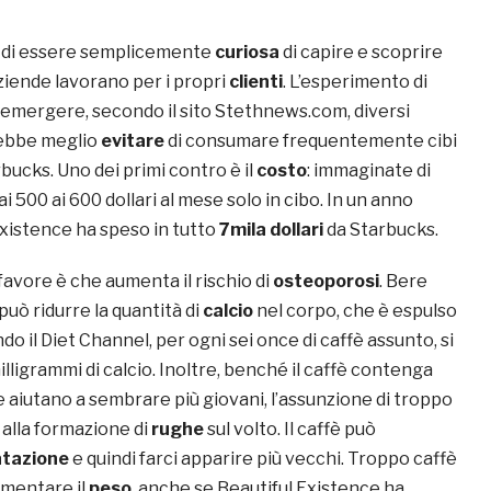
a di essere semplicemente
curiosa
di capire e scoprire
ziende lavorano per i propri
clienti
. L’esperimento di
o emergere, secondo il sito Stethnews.com, diversi
rebbe meglio
evitare
di consumare frequentemente cibi
ucks. Uno dei primi contro è il
costo
: immaginate di
 500 ai 600 dollari al mese solo in cibo. In un anno
Existence ha speso in tutto
7mila dollari
da Starbucks.
favore è che aumenta il rischio di
osteoporosi
. Bere
può ridurre la quantità di
calcio
nel corpo, che è espulso
o il Diet Channel, per ogni sei once di caffè assunto, si
lligrammi di calcio. Inoltre, benché il caffè contenga
e aiutano a sembrare più giovani, l’assunzione di troppo
 alla formazione di
rughe
sul volto. Il caffè può
atazione
e quindi farci apparire più vecchi. Troppo caffè
umentare il
peso
, anche se Beautiful Existence ha