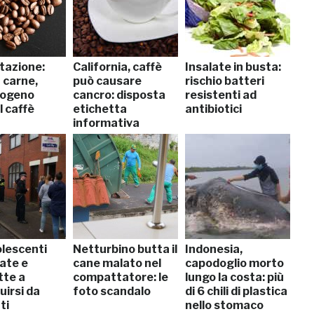
tazione:
California, caffè
Insalate in busta:
 carne,
può causare
rischio batteri
rogeno
cancro: disposta
resistenti ad
l caffè
etichetta
antibiotici
informativa
olescenti
Netturbino butta il
Indonesia,
ate e
cane malato nel
capodoglio morto
tte a
compattatore: le
lungo la costa: più
uirsi da
foto scandalo
di 6 chili di plastica
ti
nello stomaco