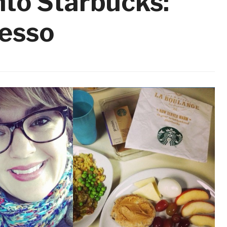
to Starbucks:
cesso