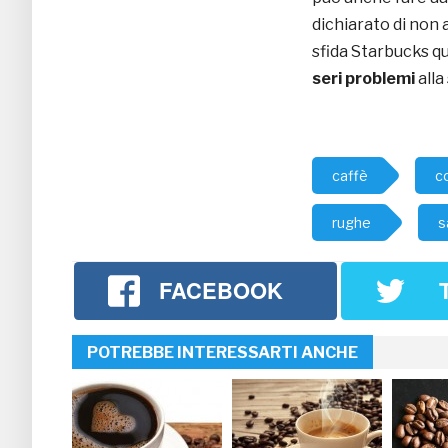
dichiarato di non
sfida Starbucks q
seri problemi
alla
caffè
c
rughe
s
FACEBOOK
POTREBBE INTERESSARTI ANCHE