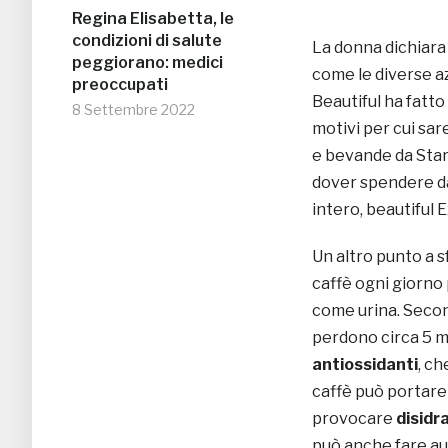
Regina Elisabetta, le
condizioni di salute
La donna dichiar
peggiorano: medici
come le diverse a
preoccupati
Beautiful ha fatt
8 Settembre 2022
motivi per cui sa
e bevande da Starb
dover spendere dai
intero, beautiful 
Un altro punto a s
caffè ogni giorno 
come urina. Second
perdono circa 5 mi
antiossidanti
, ch
caffè può portare
provocare
disidr
può anche fare a