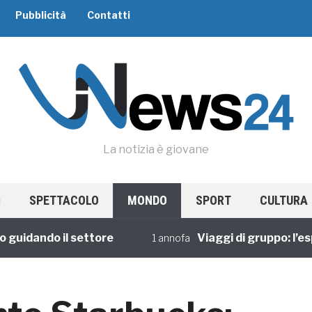
Pubblicità
Contatti
La notizia è giovane
SPETTACOLO
MONDO
SPORT
CULTURA
dando il settore
Viaggi di gruppo: l’esperi
1 annofa