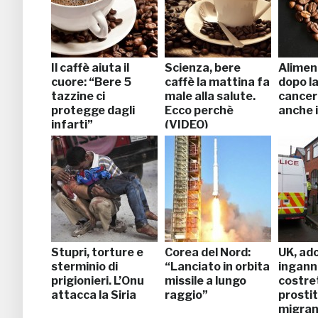
Il caffè aiuta il
Scienza, bere
Alimen
cuore: “Bere 5
caffè la mattina fa
dopo la
tazzine ci
male alla salute.
cance
protegge dagli
Ecco perchè
anche i
infarti”
(VIDEO)
Stupri, torture e
Corea del Nord:
UK, ad
sterminio di
“Lanciato in orbita
ingann
prigionieri. L’Onu
missile a lungo
costre
attacca la Siria
raggio”
prostit
migran