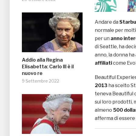
Andare da
Starb
normale per molti
per un
anno inter
di Seattle, ha dec
anno, la donna ha 
Addio alla Regina
affiliati
come Evolu
Elisabetta: Carlo III è il
nuovo re
Beautiful Experie
9 Settembre 2022
2013
ha scelto St
teneva Beautiful 
sui loro prodotti,
almeno
500 dolla
afferma di essere 