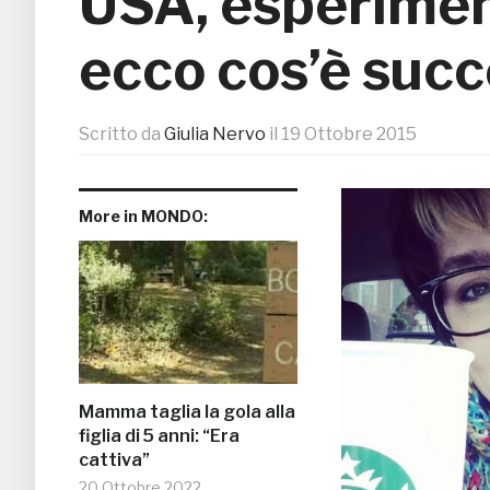
USA, esperimen
ecco cos’è suc
Scritto da
Giulia Nervo
il
19 Ottobre 2015
More in MONDO:
Mamma taglia la gola alla
figlia di 5 anni: “Era
cattiva”
20 Ottobre 2022