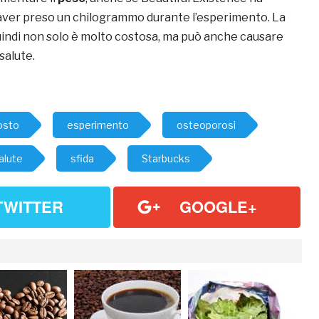
 aver preso un chilogrammo durante l’esperimento. La
uindi non solo è molto costosa, ma può anche causare
 salute.
osto
esperimento
osteoporosi
alute
sfida
Starbucks
TWITTER
GOOGLE+