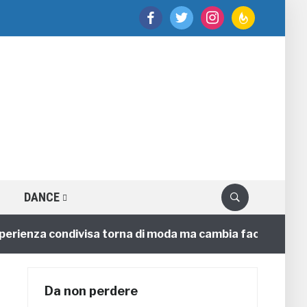
facebook
twitter
instagram
feedburner
DANCE
enza condivisa torna di moda ma cambia faccia
4 ann
Da non perdere