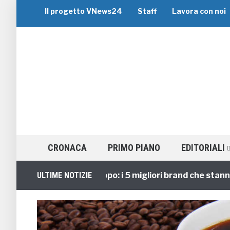
Il progetto VNews24
Staff
Lavora con noi
CRONACA
PRIMO PIANO
EDITORIALI
Viaggi di Gruppo: i 5 migliori brand che stanno guid
ULTIME NOTIZIE