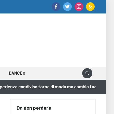
facebook
twitter
instagram
feedburner
DANCE
enza condivisa torna di moda ma cambia faccia
4 anni
Da non perdere