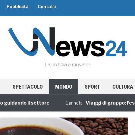
Pubblicità
Contatti
La notizia è giovane
SPETTACOLO
MONDO
SPORT
CULTURA
ando il settore
Viaggi di gruppo: l’esperi
1 annofa