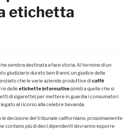
a etichetta
he sembra destinata a fare storia. Al termine di un
 giudiziario durato ben 8 anni, un giudice della
enziato che le varie aziende produttive di
caffè
re delle
etichette informative
(simili a quelle che si
tti di sigarette) per mettere in guardia i consumatori
legato al ricorso alla celebre bevanda.
le decisione del tribunale californiano, prossimamente
che contano più di dieci dipendenti dovranno esporre