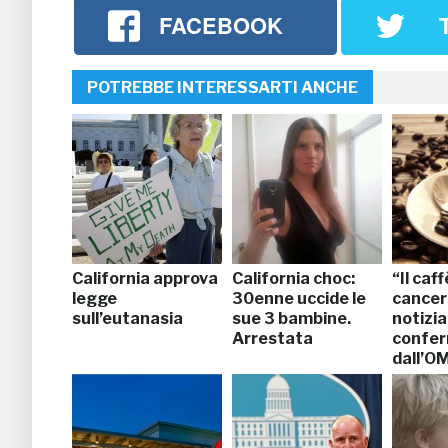
FACEBOOK
POTREBBE INTERESSARTI ANCHE
California approva
California choc:
“Il caf
legge
30enne uccide le
cancer
sull’eutanasia
sue 3 bambine.
notizia
Arrestata
confe
dall’O