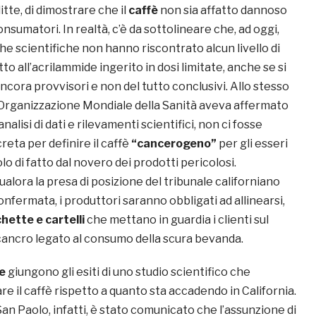
itte, di dimostrare che il
caffè
non sia affatto dannoso
onsumatori. In realtà, c’è da sottolineare che, ad oggi,
che scientifiche non hanno riscontrato alcun livello di
to all’acrilammide ingerito in dosi limitate, anche se si
 ancora provvisori e non del tutto conclusivi. Allo stesso
’Organizzazione Mondiale della Sanità aveva affermato
analisi di dati e rilevamenti scientifici, non ci fosse
eta per definire il caffè
“cancerogeno”
per gli esseri
o di fatto dal novero dei prodotti pericolosi.
alora la presa di posizione del tribunale californiano
fermata, i produttori saranno obbligati ad allinearsi,
chette e cartelli
che mettano in guardia i clienti sul
cancro legato al consumo della scura bevanda.
le
giungono gli esiti di uno studio scientifico che
re il caffè rispetto a quanto sta accadendo in California.
 San Paolo, infatti, è stato comunicato che l’assunzione di