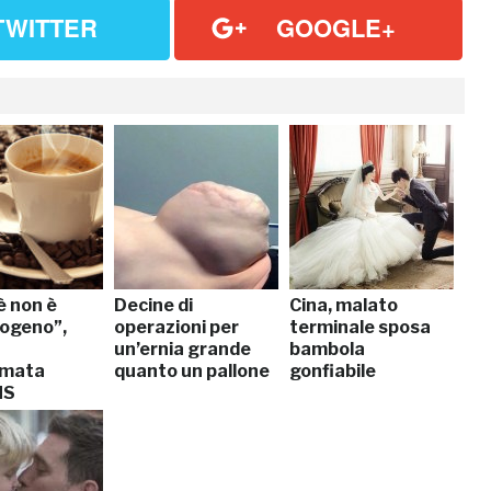
TWITTER
GOOGLE+
fè non è
Decine di
Cina, malato
ogeno”,
operazioni per
terminale sposa
un’ernia grande
bambola
rmata
quanto un pallone
gonfiabile
MS