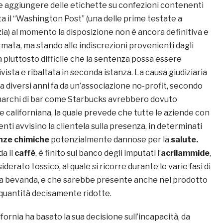
re aggiungere delle etichette su confezioni contenenti
a il “Washington Post” (una delle prime testate a
zia) al momento la disposizione non è ancora definitiva e
mata, ma stando alle indiscrezioni provenienti dagli
a piuttosto difficile che la sentenza possa essere
sta e ribaltata in seconda istanza. La causa giudiziaria
a diversi anni fa da un’associazione no-profit, secondo
 marchi di bar come Starbucks avrebbero dovuto
gge californiana, la quale prevede che tutte le aziende con
enti avvisino la clientela sulla presenza, in determinati
nze chimiche
potenzialmente dannose per la
salute.
a il
caffè
, è finito sul banco degli imputati l’
acrilammide
,
erato tossico, al quale si ricorre durante le varie fasi di
la bevanda, e che sarebbe presente anche nel prodotto
 quantità decisamente ridotte.
lifornia ha basato la sua decisione sull’incapacità, da