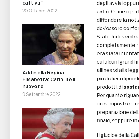
cattiva”
degli avvisi oppu
20 Ottobre 2022
caffè. Come riport
diffondere la noti
dev’essere confer
Stati Uniti, sembr
completamente rivi
era stata intentat
cui alcuni grandi
allinearsi alla le
Addio alla Regina
più di dieci dipend
Elisabetta: Carlo III è il
nuovo re
prodotti, di
sosta
9 Settembre 2022
Per quanto riguard
un composto consid
preparazione del
finale, seppure in
Il giudice della Ca