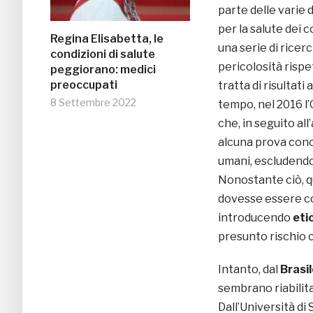
parte delle varie d
per la salute dei c
Regina Elisabetta, le
una serie di ricer
condizioni di salute
pericolosità rispet
peggiorano: medici
preoccupati
tratta di risultati
8 Settembre 2022
tempo, nel 2016 l
che, in seguito all’
alcuna prova concr
umani, escludendol
Nonostante ciò, qu
dovesse essere con
introducendo
eti
presunto rischio 
Intanto, dal
Brasi
sembrano riabilita
Dall’Università di