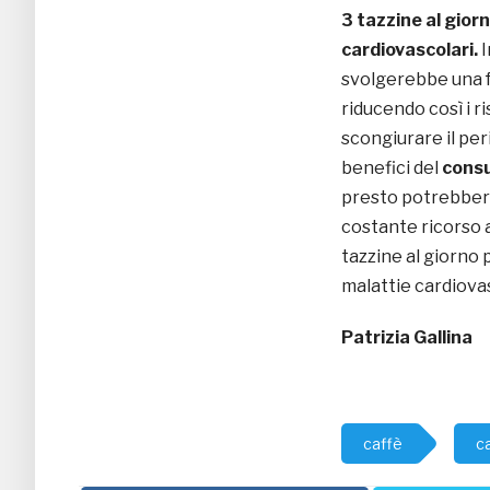
3 tazzine al gior
cardiovascolari.
I
svolgerebbe una fu
riducendo così i ri
scongiurare il per
benefici del
consu
presto potrebbero
costante ricorso a
tazzine al giorno 
malattie cardiovas
Patrizia Gallina
caffè
ca