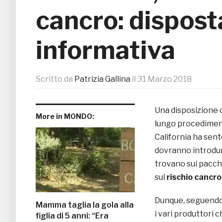
cancro: dispost
informativa
Scritto da
Patrizia Gallina
il
31 Marzo 2018
Una disposizione c
More in MONDO:
lungo procedimento
California ha sent
dovranno introdur
trovano sui pacche
sul
rischio cancro
Dunque, seguendo 
Mamma taglia la gola alla
i vari produttori 
figlia di 5 anni: “Era