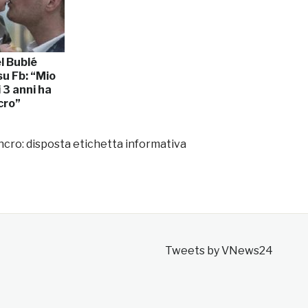
l Bublé
su Fb: “Mio
i 3 anni ha
cro”
ncro: disposta etichetta informativa
Tweets by VNews24