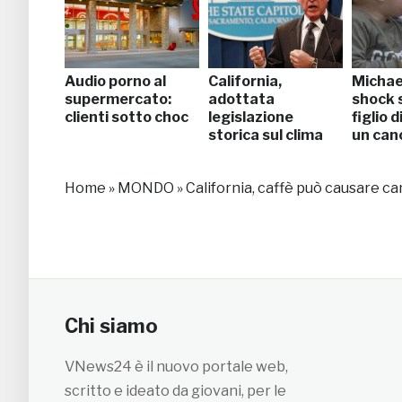
Audio porno al
California,
Michae
supermercato:
adottata
shock 
clienti sotto choc
legislazione
figlio d
storica sul clima
un can
Home
»
MONDO
»
California, caffè può causare ca
Chi siamo
VNews24 è il nuovo portale web,
scritto e ideato da giovani, per le