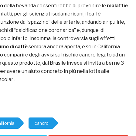
no
della bevanda consentirebbe di prevenire le
malattie
nfatti, per gli scienziati sudamericani, il caffè
nzione da “spazzino” delle arterie, andando a ripulirle,
schi di “calcificazione coronarica” e, dunque, di
icolo infarto. Insomma, la controversia sugli effetti
mo di caffè
sembra ancora aperta, e se in California
 comparire degli avvisi sul rischio cancro legato ad un
 questo prodotto, dal Brasile invece si invita a berne 3
per avere un aiuto concreto in più nella lotta alle
colari.
lifornia
cancro