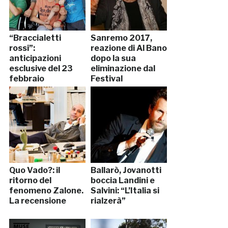
“Braccialetti
Sanremo 2017,
rossi”:
reazione di Al Bano
anticipazioni
dopo la sua
esclusive del 23
eliminazione dal
febbraio
Festival
Quo Vado?: il
Ballarò, Jovanotti
ritorno del
boccia Landini e
fenomeno Zalone.
Salvini: “L’Italia si
La recensione
rialzerà”