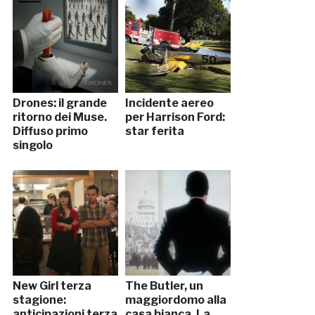
Drones: il grande
Incidente aereo
ritorno dei Muse.
per Harrison Ford:
Diffuso primo
star ferita
singolo
New Girl terza
The Butler, un
stagione:
maggiordomo alla
anticipazioni terza
casa bianca. La