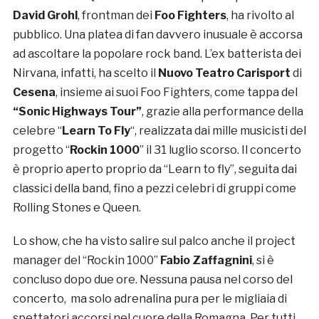
David Grohl
, frontman dei
Foo Fighters
, ha rivolto al
pubblico. Una platea di fan davvero inusuale è accorsa
ad ascoltare la popolare rock band. L’ex batterista dei
Nirvana, infatti, ha scelto il
Nuovo Teatro Carisport
di
Cesena
, insieme ai suoi Foo Fighters, come tappa del
“Sonic Highways Tour”
, grazie alla performance della
celebre “
Learn To Fly
“, realizzata dai mille musicisti del
progetto “
Rockin 1000
” il 31 luglio scorso. Il concerto
è proprio aperto proprio da “Learn to fly”, seguita dai
classici della band, fino a pezzi celebri di gruppi come
Rolling Stones e Queen.
Lo show, che ha visto salire sul palco anche il project
manager del “Rockin 1000”
Fabio Zaffagnini
, si è
concluso dopo due ore. Nessuna pausa nel corso del
concerto, ma solo adrenalina pura per le migliaia di
spettatori accorsi nel cuore della Romagna. Per tutti