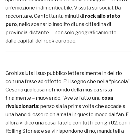
un’emozione indimenticabile. Vissuta sui social. Da
raccontare. Centottanta minuti di
rock allo stato
puro
, nello scenario insolito di una cittadina di
provincia, distante – non solo geograficamente –
dalle capitali del rock europeo.
Grohl saluta il suo pubblico letteralmente in delirio
con una frase ad effetto. E’ il segno che nella “piccola”
Cesena qualcosa nel mondo della musica si sta –
finalmente – muovendo. “Avete fatto una
cosa
rivoluzionaria
: penso sia la prima volta che accade a
una band di essere chiamata in questo modo dai fan. E
allora vi dico una cosa: fatelo con tutti, con gli U2, con i
Rolling Stones: e se vi rispondono di no, mandateli a