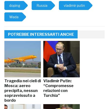
doping
Russia
vladimir putin
Wada
POTREBBE INTERESSARTI ANCHE
Tragedia nei cieli di
Vladimir Putin:
Mosca: aereo
“Compromesse
precipita, nessun
relazioni con
sopravvissuto a
Turchia”
bordo