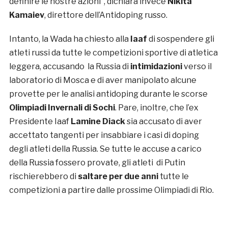
definire le nostre azioni”, dichiara invece
Nikita
Kamaiev
, direttore dell’Antidoping russo.
Intanto, la Wada ha chiesto alla
Iaaf
di sospendere gli
atleti russi da tutte le competizioni sportive di atletica
leggera, accusando la Russia di
intimidazioni
verso il
laboratorio di Mosca e di aver manipolato alcune
provette per le analisi antidoping durante le scorse
Olimpiadi Invernali di Sochi
. Pare, inoltre, che l’ex
Presidente Iaaf
Lamine Diack
sia accusato di aver
accettato tangenti per insabbiare i casi di doping
degli atleti della Russia. Se tutte le accuse a carico
della Russia fossero provate, gli atleti di Putin
rischierebbero di
saltare per due anni
tutte le
competizioni a partire dalle prossime Olimpiadi di Rio.