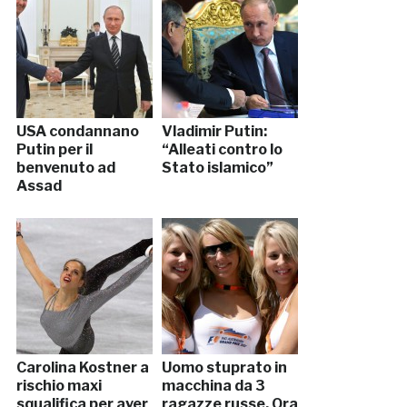
USA condannano
Vladimir Putin:
Putin per il
“Alleati contro lo
benvenuto ad
Stato islamico”
Assad
Carolina Kostner a
Uomo stuprato in
rischio maxi
macchina da 3
squalifica per aver
ragazze russe. Ora