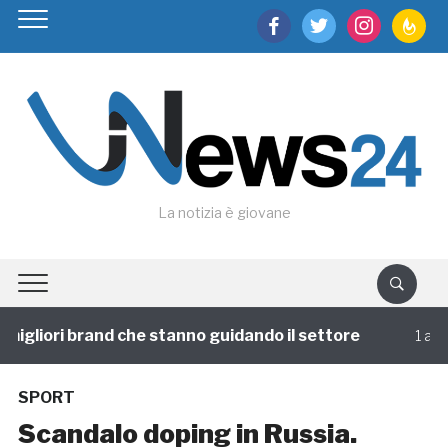
facebook
twitter
instagram
feedburn
La notizia è giovane
igliori brand che stanno guidando il settore
1 annofa
SPORT
Scandalo doping in Russia.