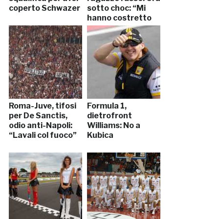
coperto Schwazer
sotto choc: “Mi
hanno costretto
a…”
Roma-Juve, tifosi
Formula 1,
per De Sanctis,
dietrofront
odio anti-Napoli:
Williams: No a
“Lavali col fuoco”
Kubica