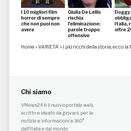
I 10 migliori film
Giulia De Lellis
Doggy
horror di sempre
rischia
obbliga
che non puoi non
l’eliminazione:
Italia,
avere
parole troppo
oltre 2
offensive
Home
»
VARIETA'
»
I più ricchi della storia, ecco la
Chi siamo
VNews24 è il nuovo portale web,
scritto e ideato da giovani, per le
notizie e informazioni a 360°
dall’Italia e dal mondo