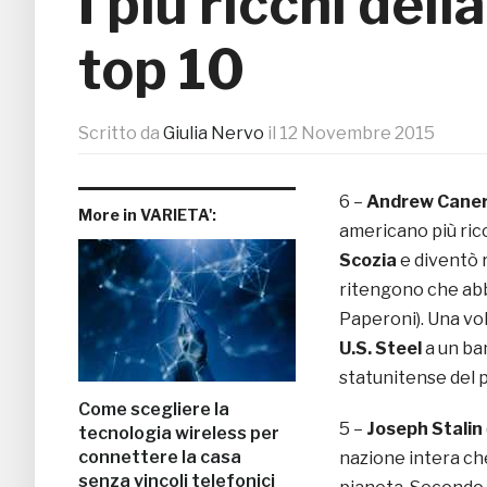
I più ricchi dell
top 10
Scritto da
Giulia Nervo
il
12 Novembre 2015
6 –
Andrew Caner
More in VARIETA':
americano più ricco
Scozia
e diventò r
ritengono che abb
Paperoni). Una vo
U.S. Steel
a un ban
statunitense del pe
Come scegliere la
5 –
Joseph Stalin
tecnologia wireless per
connettere la casa
nazione intera ch
senza vincoli telefonici