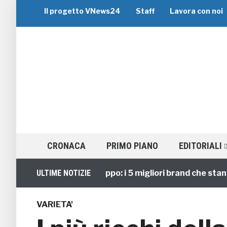
Il progetto VNews24
Staff
Lavora con noi
CRONACA
PRIMO PIANO
EDITORIALI
Viaggi di Gruppo: i 5 migliori brand che stanno g
ULTIME NOTIZIE
VARIETA'