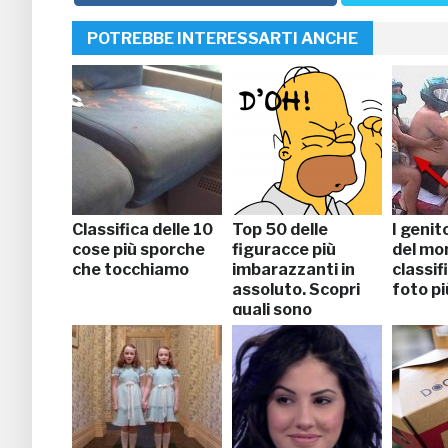
POTREBBE INTERESSARTI ANCHE
Classifica delle 10
Top 50 delle
I genit
cose più sporche
figuracce più
del mon
che tocchiamo
imbarazzanti in
classif
assoluto. Scopri
foto pi
quali sono