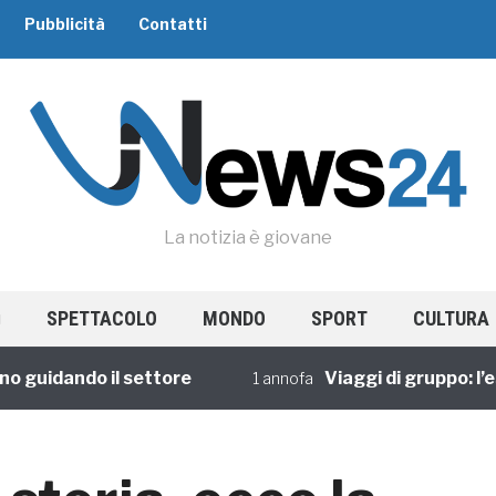
Pubblicità
Contatti
La notizia è giovane
SPETTACOLO
MONDO
SPORT
CULTURA
uidando il settore
Viaggi di gruppo: l’espe
1 annofa