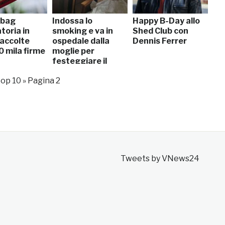
 bag
Indossa lo
Happy B-Day allo
toria in
smoking e va in
Shed Club con
 raccolte
ospedale dalla
Dennis Ferrer
0 mila firme
moglie per
festeggiare il
57esimo
 top 10
»
Pagina 2
anniversario
Tweets by VNews24