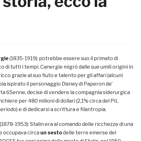
a storia, ecco la
gie
(1835-1919): potrebbe essere suo il primato di
 di tutti i tempi. Canergie migrò dalle sue umili origini in
icco grazie al suo fiuto e talento per gli affari (alcuni
ia ispirato il personaggio Disney di Paperon de’
lta 65enne, decise di vendere la compagnia siderurgica
chiere per 480 milioni di dollari (2,1% circa del PIL
riodo) e di dedicarsi a scrittura e filantropia.
(1878-1953): Stalin era al comando delle ricchezze di una
e occupava circa
un sesto
delle terre emerse del