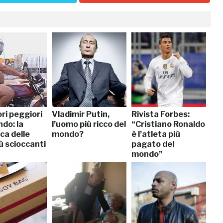
ori peggiori
Vladimir Putin,
Rivista Forbes:
do: la
l’uomo più ricco del
“Cristiano Ronaldo
ica delle
mondo?
è l’atleta più
ù scioccanti
pagato del
mondo”