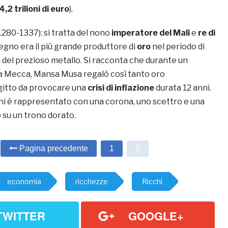
4,2 trilioni di euro
).
1280-1337): si tratta del nono
imperatore del Mali
e
re di
 regno era il più grande produttore di
oro
nel periodo di
 del prezioso metallo. Si racconta che durante un
la Mecca, Mansa Musa regalò così tanto oro
gitto da provocare una
crisi di inflazione
durata 12 anni.
oni è rappresentato con una corona, uno scettro e una
 su un trono dorato.
Pagina precedente
1
2
economia
ricchezze
Ricchi
TWITTER
GOOGLE+