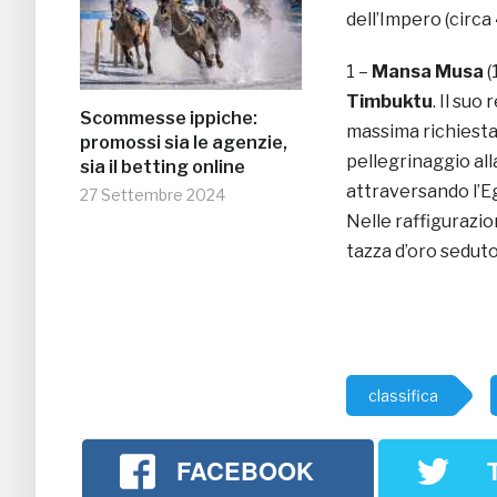
dell’Impero (circa
1 –
Mansa Musa
(
Timbuktu
. Il suo
Scommesse ippiche:
massima richiesta
promossi sia le agenzie,
pellegrinaggio al
sia il betting online
attraversando l’E
27 Settembre 2024
Nelle raffigurazi
tazza d’oro seduto
classifica
FACEBOOK