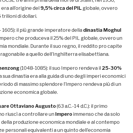
’OCSE tre anni prima della morte di Stalin, nel 1950,
era all’origine del
9,5% circa del PIL
globale, ovvero
trilioni di dollari.
 1605): il più grande imperatore della
dinastia Moghul
n Impero che produceva il 25% del PIL globale, ovvero un
ia mondiale. Durante il suo regno, il reddito pro capite
ragonabile a quello dell’Inghilterra elisabettiana.
Shenzong
(1048-1085): il suo Impero rendeva il
25-30%
a sua dinastia era alla guida di uno degli imperi economici
eriodo di massimo splendore l’Impero rendeva più di un
uzione economica globale.
esare Ottaviano Augusto
(63 a.C.-14 d.C.): il primo
 riuscì a controllare un
Impero
immenso che da solo
% della produzione economica mondiale e al contempo
e personali equivalenti a un quinto dell’economia