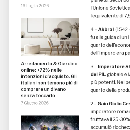
pianeta. Secondo l
16 Luglio 2026
l’Unione Sovietica 
l’equivalente di 7,5 
4 –
Akbra I
(1542 –
fu alla guida di u
quarto dell’econom
dell’Impero era pa
Arredamento & Giardino
3 –
Imperatore 
online: +72% nelle
del PIL
globale e l
intenzioni d’acquisto. Gli
più potenti. Nel p
italiani non temono più di
comprare un divano
quarto della prod
senza toccarlo
7 Giugno 2026
2 –
Gaio Giulio C
imperatore romano
fruttava il 25-30
accumulò ricchezz