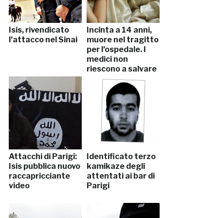
Isis, rivendicato
Incinta a 14 anni,
l’attacco nel Sinai
muore nel tragitto
per l’ospedale. I
medici non
riescono a salvare
il bimbo
Attacchi di Parigi:
Identificato terzo
Isis pubblica nuovo
kamikaze degli
raccapricciante
attentati ai bar di
video
Parigi