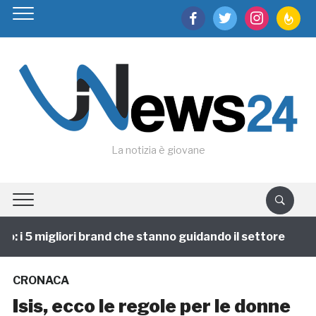
facebook
twitter
instagram
feedburn
La notizia è giovane
 i 5 migliori brand che stanno guidando il settore
1 
CRONACA
Isis, ecco le regole per le donne