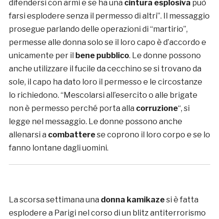
difendersi con armi e se ha una
cintura esplosiva
può
farsi esplodere senza il permesso di altri”. Il messaggio
prosegue parlando delle operazioni di “martirio”,
permesse alle donna solo se il loro capo è d’accordo e
unicamente per il
bene pubblico
. Le donne possono
anche utilizzare il fucile da cecchino se si trovano da
sole, il capo ha dato loro il permesso e le circostanze
lo richiedono. “Mescolarsi all’esercito o alle brigate
non è permesso perché porta alla
corruzione
“, si
legge nel messaggio. Le donne possono anche
allenarsi a
combattere
se coprono il loro corpo e se lo
fanno lontane dagli uomini.
La scorsa settimana una
donna kamikaze
si è fatta
esplodere a Parigi nel corso di un blitz antiterrorismo