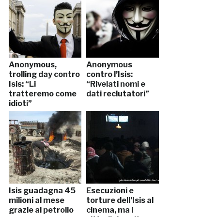
Anonymous,
Anonymous
trolling day contro
contro l’Isis:
Isis: “Li
“Rivelati nomi e
tratteremo come
dati reclutatori”
idioti”
Isis guadagna 45
Esecuzioni e
milioni al mese
torture dell’Isis al
grazie al petrolio
cinema, ma i