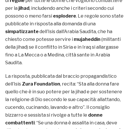
di
regole
per tutte le donne che vogliono combattere
per la
jihad
, includendo anche i criteri secondo cui
possono o meno farsi
esplodere
. Le regole sono state
pubblicate in risposta alla domanda di una
simpatizzante
dell’Isis dall’Arabia Saudita, che ha
chiesto come potesse servire i
mujaheddin
(militanti
della jihad) se il conflitto in Siria e in Iraq si allargasse
fino a La Mecca o a Medina, città sante in Arabia
Saudita.
La risposta, pubblicata dal braccio propagandistico
dell’Isis
Zura Foundation
, recita: “Sta alla donna fare
quello che è in suo potere per la jihad e per sostenere
la religione di Dio secondo le sue capacità: allattando,
cucendo, cucinando, lavando e altro”. Il consiglio
bizzarro e sessista si rivolge a tutte le
donne
combattenti
: “Se una donna è assalita in casa, deve