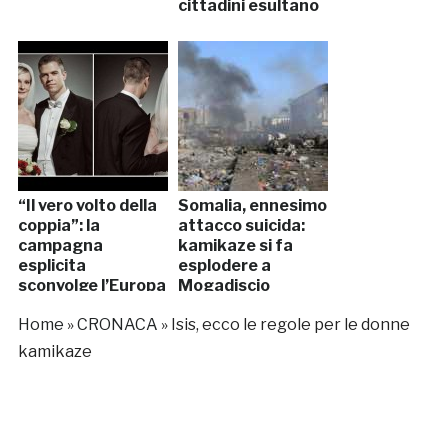
cittadini esultano
“Il vero volto della
Somalia, ennesimo
coppia”: la
attacco suicida:
campagna
kamikaze si fa
esplicita
esplodere a
sconvolge l’Europa
Mogadiscio
Home
»
CRONACA
»
Isis, ecco le regole per le donne
kamikaze