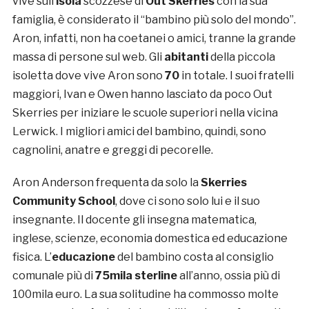
vive sull’
isola
scozzese di
Out Skerries
con la sua
famiglia, è considerato il “bambino più solo del mondo”.
Aron, infatti, non ha coetanei o amici, tranne la grande
massa di persone sul web. Gli
abitanti
della piccola
isoletta dove vive Aron sono
70
in totale. I suoi fratelli
maggiori, Ivan e Owen hanno lasciato da poco Out
Skerries per iniziare le scuole superiori nella vicina
Lerwick. I migliori amici del bambino, quindi, sono
cagnolini, anatre e greggi di pecorelle.
Aron Anderson frequenta da solo la
Skerries
Community School
, dove ci sono solo lui e il suo
insegnante. Il docente gli insegna matematica,
inglese, scienze, economia domestica ed educazione
fisica. L’
educazione
del bambino costa al consiglio
comunale più di
75mila sterline
all’anno, ossia più di
100mila euro. La sua solitudine ha commosso molte