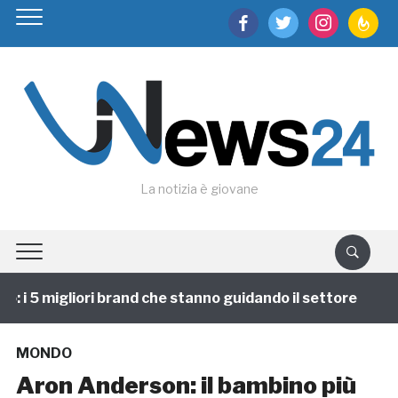
facebook
twitter
instagram
feedburn
La notizia è giovane
i 5 migliori brand che stanno guidando il settore
1 
MONDO
Aron Anderson: il bambino più