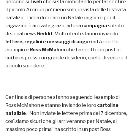
persone sul
web
che si sta mobilitando per far sentire
il piccolo Aron un po’ meno solo, in vista delle festività
natalizie. L’idea di creare un Natale migliore per il
ragazzino è arrivata grazie ad una
campagna
sul sito
di social news
Reddit
. Molti utenti stanno inviando
lettere, regalini
e
messaggi di auguri
ad Aron. Un
esempio è
Ross McMahon
che ha scritto un post in
cui ha espresso un grande desiderio, quello di vedere il
piccolo sorridere.
Centinaia di persone stanno seguendo l’esempio di
Ross McMahon e stanno inviando le loro
cartoline
natalizie
. “Non inviate le lettere prima del 7 dicembre,
così siamo sicuri che gli arriveranno per Natale, al
massimo poco prima” ha scritto in un post Ross