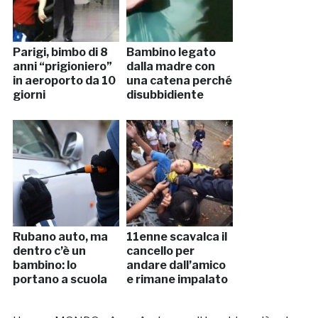
Parigi, bimbo di 8
Bambino legato
anni “prigioniero”
dalla madre con
in aeroporto da 10
una catena perché
giorni
disubbidiente
Rubano auto, ma
11enne scavalca il
dentro c’è un
cancello per
bambino: lo
andare dall’amico
portano a scuola
e rimane impalato