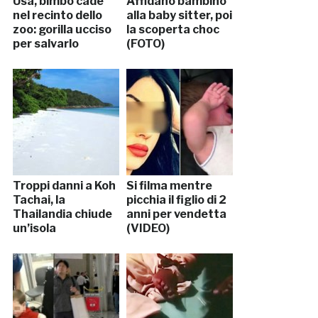
Usa, bimbo cade
Affidano bambino
nel recinto dello
alla baby sitter, poi
zoo: gorilla ucciso
la scoperta choc
per salvarlo
(FOTO)
Troppi danni a Koh
Si filma mentre
Tachai, la
picchia il figlio di 2
Thailandia chiude
anni per vendetta
un’isola
(VIDEO)