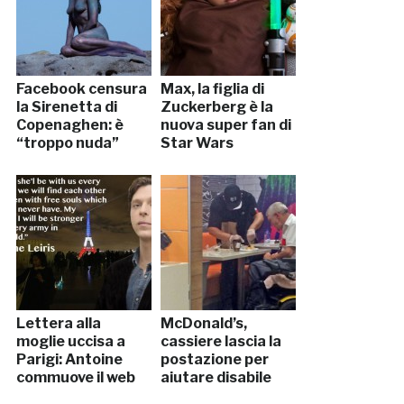
Facebook censura
Max, la figlia di
la Sirenetta di
Zuckerberg è la
Copenaghen: è
nuova super fan di
“troppo nuda”
Star Wars
Lettera alla
McDonald’s,
moglie uccisa a
cassiere lascia la
Parigi: Antoine
postazione per
commuove il web
aiutare disabile