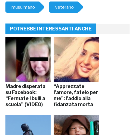
musulmano
veterano
POTREBBE INTERESSARTI ANCHE
Madre disperata
“Apprezzate
su Facebook:
l’amore, fatelo per
“Fermate i bulli a
me”: l’addio alla
scuola” (VIDEO)
fidanzata morta