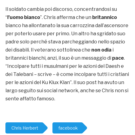
Il soldato cambia poi discorso, concentrandosi su
“
l’uomo bianco
”. Chris afferma che un
britannico
bianco ha allontanato la sua carrozzina dall’ascensore
per poterlo usare per primo. Un altro ha sgridato suo
padre solo perché stava parcheggiando nello spazio
dei disabili. Il veterano sottolinea che
non odia
i
britannici bianchi, anzi, il suo è un messaggio di
pace
.
“Incolpare tutti i musulmani per le azioni del Daesh e
dei Talebani – scrive – è come incolpare tutti i cristiani
per le azioni del Ku Klux Klan”. Il suo post ha avuto un
largo seguito sui social network, anche se Chris non si
sente affatto famoso.
Chris Herbert
facebook