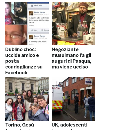
Dublino choc:
Negoziante
uccide amico e
musulmano fa gli
posta
auguri di Pasqua,
condoglianze su
ma viene ucciso
Facebook
Torino, Gesù
UK, adolescenti