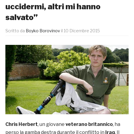
uccidermi, altri mi hanno
salvato”
Scritto da
Boyko Borovinov
il
10 Dicembre 2015
Chris Herbert
, un giovane
veterano
britannico
, ha
perso la gamba destra durante il conflitto in
Iraq
. Il