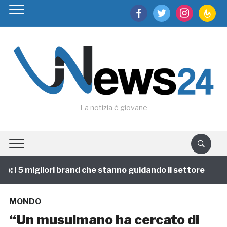
facebook
twitter
instagram
feedburn
La notizia è giovane
 i 5 migliori brand che stanno guidando il settore
1 
MONDO
“Un musulmano ha cercato di