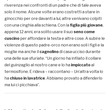
riverenza nei confronti di un padre che di tale aveva
solo il nome. Alcune volte erano costretti a stare in
ginocchio per ore davanti a lui, altre venivano colpiti
con una cinghia alla schiena. Con la
figlia più giovane
,
appena 12 anni, era solito usare il suo
seno come
cuscino
per affondare la testa e altre cose. A subire le
violenze di questo padre-orco non erano soli i figli e la
moglie ma anche il
cagnolino
di casa ucciso durante
una delle sue sfuriate. “Un giorno ha infilato il collare
del guinzaglio al nostro cane e lo ha
impiccato
al
termosifone. E rideva – raccontano – Un’altra volta lo
ha
chiuso in lavatrice
. Abbiamo provato a difenderlo
ma lui ci picchiava”.