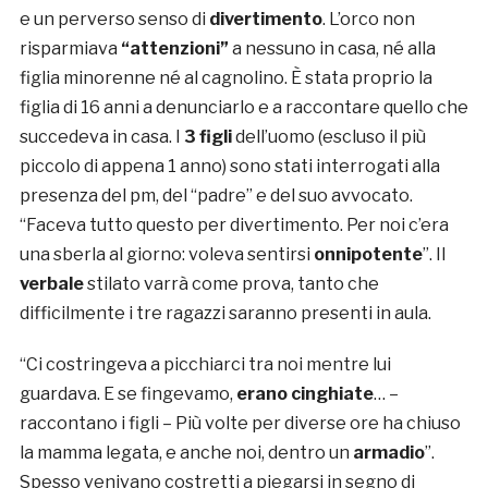
e un perverso senso di
divertimento
. L’orco non
risparmiava
“attenzioni”
a nessuno in casa, né alla
figlia minorenne né al cagnolino. È stata proprio la
figlia di 16 anni a denunciarlo e a raccontare quello che
succedeva in casa. I
3 figli
dell’uomo (escluso il più
piccolo di appena 1 anno) sono stati interrogati alla
presenza del pm, del “padre” e del suo avvocato.
“Faceva tutto questo per divertimento. Per noi c’era
una sberla al giorno: voleva sentirsi
onnipotente
”. Il
verbale
stilato varrà come prova, tanto che
difficilmente i tre ragazzi saranno presenti in aula.
“Ci costringeva a picchiarci tra noi mentre lui
guardava. E se fingevamo,
erano cinghiate
… –
raccontano i figli – Più volte per diverse ore ha chiuso
la mamma legata, e anche noi, dentro un
armadio
”.
Spesso venivano costretti a piegarsi in segno di