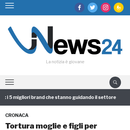
facebook
twitter
instagram
feedburn
La notizia è giovane
i 5 migliori brand che stanno guidando il settore
1 a
CRONACA
Tortura moglie e figli per