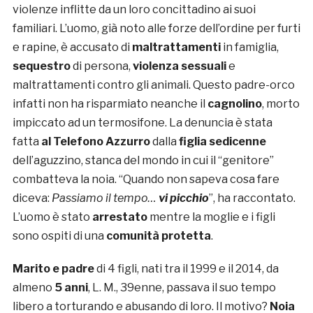
violenze inflitte da un loro concittadino ai suoi
familiari. L’uomo, già noto alle forze dell’ordine per furti
e rapine, è accusato di
maltrattamenti
in famiglia,
sequestro
di persona,
violenza sessuali
e
maltrattamenti contro gli animali. Questo padre-orco
infatti non ha risparmiato neanche il
cagnolino
, morto
impiccato ad un termosifone. La denuncia è stata
fatta
al Telefono Azzurro
dalla
figlia sedicenne
dell’aguzzino, stanca del mondo in cui il “genitore”
combatteva la noia. “Quando non sapeva cosa fare
diceva:
Passiamo il tempo…
vi picchio
”, ha raccontato.
L’uomo è stato
arrestato
mentre la moglie e i figli
sono ospiti di una
comunità protetta
.
Marito e padre
di 4 figli, nati tra il 1999 e il 2014, da
almeno
5 anni
, L. M., 39enne, passava il suo tempo
libero a torturando e abusando di loro. Il motivo?
Noia