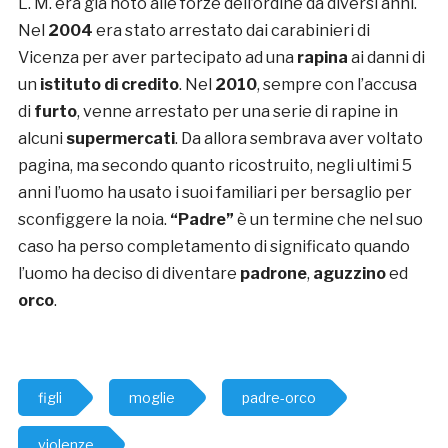
L. M. era già noto alle forze dell’ordine da diversi anni.
Nel
2004
era stato arrestato dai carabinieri di
Vicenza per aver partecipato ad una
rapina
ai danni di
un
istituto di credito
. Nel
2010
, sempre con l’accusa
di
furto
, venne arrestato per una serie di rapine in
alcuni
supermercati
. Da allora sembrava aver voltato
pagina, ma secondo quanto ricostruito, negli ultimi 5
anni l’uomo ha usato i suoi familiari per bersaglio per
sconfiggere la noia.
“Padre”
è un termine che nel suo
caso ha perso completamento di significato quando
l’uomo ha deciso di diventare
padrone
,
aguzzino
ed
orco
.
figli
moglie
padre-orco
violenze