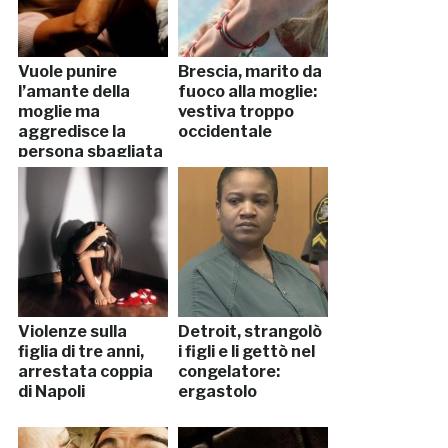
Vuole punire
Brescia, marito da
l’amante della
fuoco alla moglie:
moglie ma
vestiva troppo
aggredisce la
occidentale
persona sbagliata
Violenze sulla
Detroit, strangolò
figlia di tre anni,
i figli e li gettò nel
arrestata coppia
congelatore:
di Napoli
ergastolo