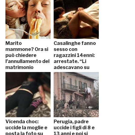
Marito
Casalinghe fanno
mammone? Ora si
sesso con
può chiedere
ragazzini 14enni:
l’annullamento del
arrestate. “Li
matrimonio
adescavano su
Facebook”
Vicenda choc:
Perugia, padre
uccide la moglie e
uccide i figli di 8 e
posta la foto su
13 anni e poi si