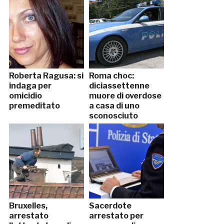
Roberta Ragusa: si
Roma choc:
indaga per
diciassettenne
omicidio
muore di overdose
premeditato
a casa di uno
sconosciuto
Bruxelles,
Sacerdote
arrestato
arrestato per