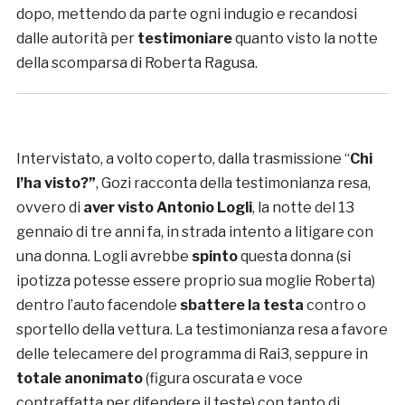
dopo, mettendo da parte ogni indugio e recandosi
dalle autorità per
testimoniare
quanto visto la notte
della scomparsa di Roberta Ragusa.
Intervistato, a volto coperto, dalla trasmissione “
Chi
l’ha visto?”
, Gozi racconta della testimonianza resa,
ovvero di
aver visto Antonio Logli
, la notte del 13
gennaio di tre anni fa, in strada intento a litigare con
una donna. Logli avrebbe
spinto
questa donna (si
ipotizza potesse essere proprio sua moglie Roberta)
dentro l’auto facendole
sbattere la testa
contro o
sportello della vettura. La testimonianza resa a favore
delle telecamere del programma di Rai3, seppure in
totale anonimato
(figura oscurata e voce
contraffatta per difendere il teste) con tanto di