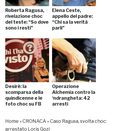
Roberta Ragusa,
Elena Ceste,
rivelazione choc
appello del padre:
del teste: “So dove
“Chi sa la verità
sono i resti”
parli”
Desirè: la
Operazione
scomparsa della
Alchemia contro la
quindicenne e le
‘ndrangheta: 42
foto choc su FB
arresti
Home
»
CRONACA
»
Caso Ragusa, svolta choc:
arrestato Loris Gozi