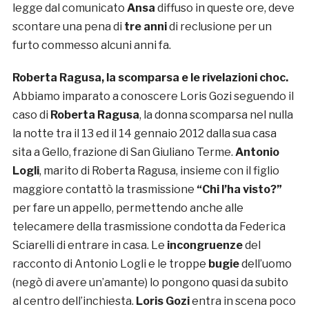
legge dal comunicato
Ansa
diffuso in queste ore, deve
scontare una pena di
tre anni
di reclusione per un
furto commesso alcuni anni fa.
Roberta Ragusa, la scomparsa e le rivelazioni choc.
Abbiamo imparato a conoscere Loris Gozi seguendo il
caso di
Roberta Ragusa
, la donna scomparsa nel nulla
la notte tra il 13 ed il 14 gennaio 2012 dalla sua casa
sita a Gello, frazione di San Giuliano Terme.
Antonio
Logli
, marito di Roberta Ragusa, insieme con il figlio
maggiore contattò la trasmissione
“Chi l’ha visto?”
per fare un appello, permettendo anche alle
telecamere della trasmissione condotta da Federica
Sciarelli di entrare in casa. Le
incongruenze
del
racconto di Antonio Logli e le troppe
bugie
dell’uomo
(negò di avere un’amante) lo pongono quasi da subito
al centro dell’inchiesta.
Loris Gozi
entra in scena poco