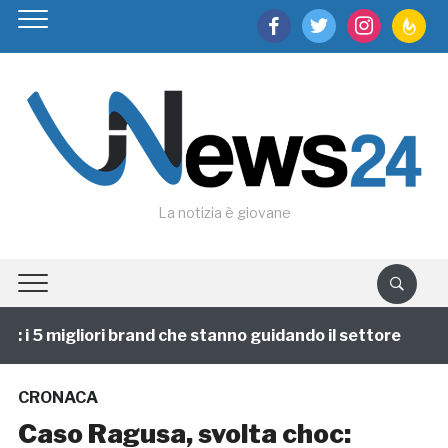
facebook
twitter
instagram
feedburn
La notizia è giovane
i 5 migliori brand che stanno guidando il settore
1 
CRONACA
Caso Ragusa, svolta choc: