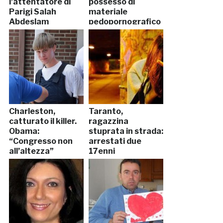
l’attentatore di
possesso di
Parigi Salah
materiale
Abdeslam
pedopornografico
Charleston,
Taranto,
catturato il killer.
ragazzina
Obama:
stuprata in strada:
“Congresso non
arrestati due
all’altezza”
17enni