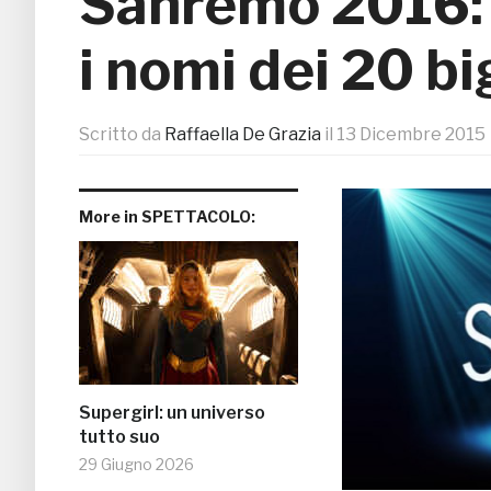
Sanremo 2016: 
i nomi dei 20 bi
Scritto da
Raffaella De Grazia
il
13 Dicembre 2015
More in SPETTACOLO:
Supergirl: un universo
tutto suo
29 Giugno 2026