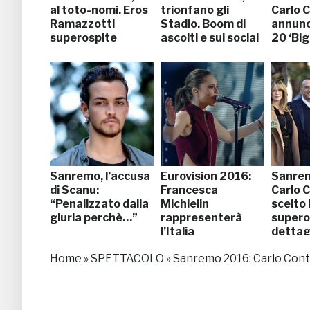
al toto-nomi. Eros
trionfano gli
Carlo C
Ramazzotti
Stadio. Boom di
annunci
superospite
ascolti e sui social
20 ‘Big
Sanremo, l’accusa
Eurovision 2016:
Sanre
di Scanu:
Francesca
Carlo C
“Penalizzato dalla
Michielin
scelto i
giuria perchè…”
rappresenterà
superos
l’Italia
dettag
Home
»
SPETTACOLO
»
Sanremo 2016: Carlo Conti 