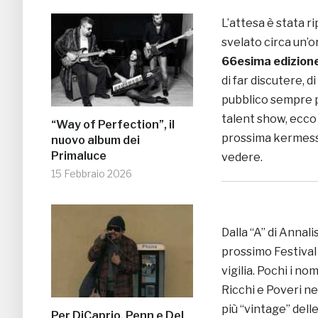
L’attesa è stata r
svelato circa un’or
66esima edizione
di far discutere, 
pubblico sempre pi
talent show, ecco 
“Way of Perfection”, il
prossima kermesse
nuovo album dei
Primaluce
vedere.
15 Febbraio 2026
Dalla “A” di Annalis
prossimo Festival 
vigilia. Pochi i n
Ricchi e Poveri ne
più “vintage” dell
Per DiCaprio, Penn e Del