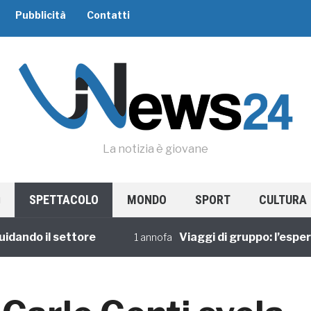
Pubblicità
Contatti
La notizia è giovane
SPETTACOLO
MONDO
SPORT
CULTURA
do il settore
Viaggi di gruppo: l’esperienz
1 annofa