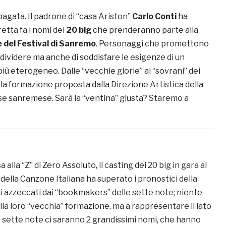
ipagata. Il padrone di “casa Ariston”
Carlo Conti
ha
etta fa i nomi dei
20 big
che prenderanno parte alla
 del Festival di Sanremo
. Personaggi che promettono
di dividere ma anche di soddisfare le esigenze di un
ù eterogeneo. Dalle “vecchie glorie” ai “sovrani” dei
la formazione proposta dalla Direzione Artistica della
 sanremese. Sarà la “ventina” giusta? Staremo a
a alla “Z” di Zero Assoluto, il casting dei 20 big in gara al
della Canzone Italiana ha superato i pronostici della
omi azzeccati dai “bookmakers” delle sette note; niente
lla loro “vecchia” formazione, ma a rappresentare il lato
e sette note ci saranno 2 grandissimi nomi, che hanno