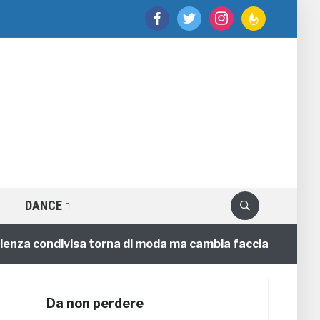
facebook
twitter
instagram
feedburner
DANCE
a condivisa torna di moda ma cambia faccia
4 annifa
Da non perdere