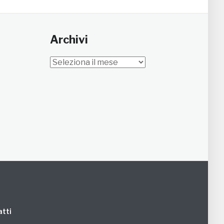
Archivi
Archivi
tti