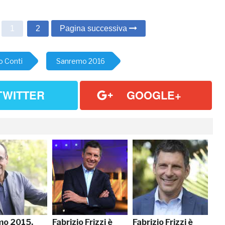
1
2
Pagina successiva
o Conti
Sanremo 2016
TWITTER
GOOGLE+
mo 2015,
Fabrizio Frizzi è
Fabrizio Frizzi è