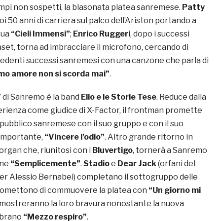
empi non sospetti, la blasonata platea sanremese.
Patty
oi 50 anni di carriera sul palco dell’Ariston portando a
sua
“Cieli Immensi”
;
Enrico Ruggeri
, dopo i successi
aset, torna ad imbracciare il microfono, cercando di
ecedenti successi sanremesi con una canzone che parla di
rimo amore non si scorda mai”
.
 di Sanremo è la band
Elio e le Storie Tese
. Reduce dalla
erienza come giudice di X-Factor, il frontman promette
 pubblico sanremese con il suo gruppo e con il suo
o importante,
“Vincere l’odio”
. Altro grande ritorno in
organ che, riunitosi con i
Bluvertigo
, tornerà a Sanremo
one
“Semplicemente”
.
Stadio
e
Dear Jack
(orfani del
der Alessio Bernabei) completano il sottogruppo delle
promettono di commuovere la platea con
“Un giorno mi
k mostreranno la loro bravura nonostante la nuova
 brano
“Mezzo respiro”
.