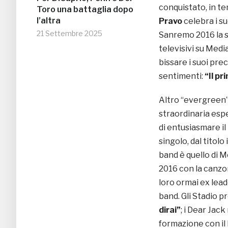
conquistato, in t
Toro una battaglia dopo
l’altra
Pravo
celebra i su
21 Settembre 2025
Sanremo 2016 la 
televisivi su Medi
bissare i suoi pr
sentimenti:
“Il p
Altro “evergreen”
straordinaria esp
di entusiasmare il
singolo, dal titol
band è quello di M
2016 con la canz
loro ormai ex lea
band. Gli Stadio 
dirai”
; i Dear Jac
formazione con il