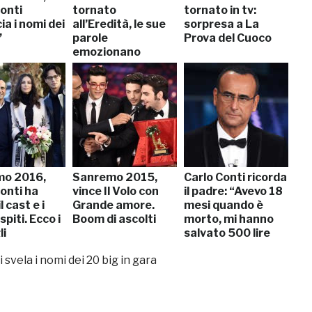
onti
tornato
tornato in tv:
a i nomi dei
all’Eredità, le sue
sorpresa a La
’
parole
Prova del Cuoco
emozionano
mo 2016,
Sanremo 2015,
Carlo Conti ricorda
onti ha
vince Il Volo con
il padre: “Avevo 18
l cast e i
Grande amore.
mesi quando è
piti. Ecco i
Boom di ascolti
morto, mi hanno
li
salvato 500 lire
che…”
svela i nomi dei 20 big in gara