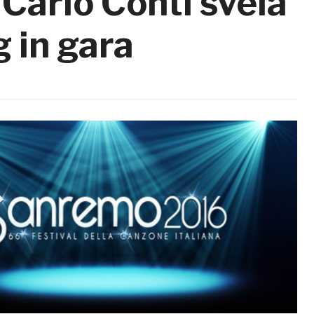
Carlo Conti svela
g in gara