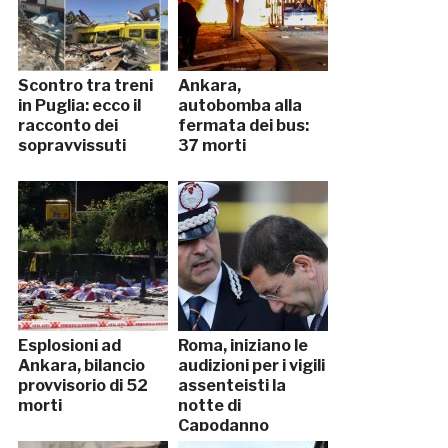
Scontro tra treni
Ankara,
in Puglia: ecco il
autobomba alla
racconto dei
fermata dei bus:
sopravvissuti
37 morti
Esplosioni ad
Roma, iniziano le
Ankara, bilancio
audizioni per i vigili
provvisorio di 52
assenteisti la
morti
notte di
Capodanno