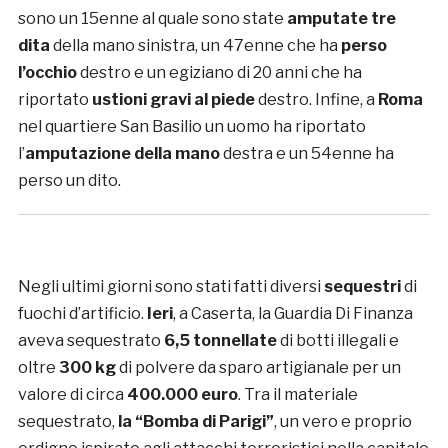
sono un 15enne al quale sono state
amputate tre
dita
della mano sinistra, un 47enne che ha
perso
l’occhio
destro e un egiziano di 20 anni che ha
riportato
ustioni gravi al piede
destro. Infine, a
Roma
nel quartiere San Basilio un uomo ha riportato
l’
amputazione della mano
destra e un 54enne ha
perso un dito.
Negli ultimi giorni sono stati fatti diversi
sequestri
di
fuochi d’artificio.
Ieri
, a Caserta, la Guardia Di Finanza
aveva sequestrato
6,5 tonnellate
di botti illegali e
oltre
300 kg
di polvere da sparo artigianale per un
valore di circa
400.000 euro
. Tra il materiale
sequestrato,
la “Bomba di Parigi”
, un vero e proprio