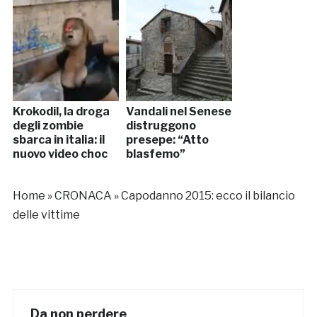
Krokodil, la droga
Vandali nel Senese
degli zombie
distruggono
sbarca in italia: il
presepe: “Atto
nuovo video choc
blasfemo”
Home
»
CRONACA
»
Capodanno 2015: ecco il bilancio
delle vittime
Da non perdere