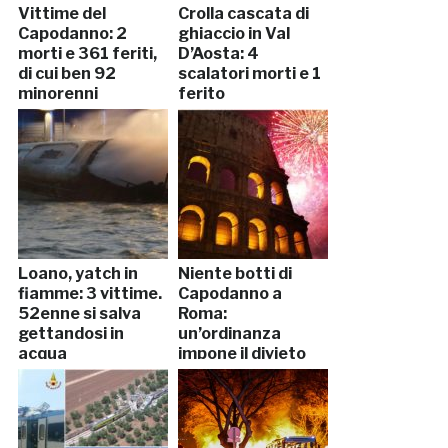
Vittime del
Crolla cascata di
Capodanno: 2
ghiaccio in Val
morti e 361 feriti,
D’Aosta: 4
di cui ben 92
scalatori morti e 1
minorenni
ferito
Loano, yatch in
Niente botti di
fiamme: 3 vittime.
Capodanno a
52enne si salva
Roma:
gettandosi in
un’ordinanza
acqua
impone il divieto
assoluto