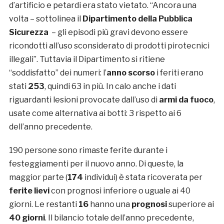
d’artificio e petardi era stato vietato. “Ancora una
volta – sottolinea il
Dipartimento della Pubblica
Sicurezza
– gli episodi più gravi devono essere
ricondotti all’uso sconsiderato di prodotti pirotecnici
illegali”. Tuttavia il Dipartimento si ritiene
“soddisfatto” dei numeri: l’
anno scorso
i feriti erano
stati
253
, quindi 63 in più. In calo anche i dati
riguardanti lesioni provocate dall’uso di
armi da fuoco
,
usate come alternativa ai botti: 3 rispetto ai 6
dell’anno precedente.
190 persone sono rimaste ferite durante i
festeggiamenti per il nuovo anno. Di queste, la
maggior parte (
174
individui) è stata ricoverata per
ferite lievi
con prognosi inferiore o uguale ai 40
giorni. Le restanti
16
hanno una
prognosi
superiore ai
40 giorni
. Il bilancio totale dell’anno precedente,