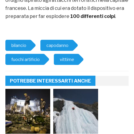
ordigno ispirato agli attacchi terroristici nella capitale
francese. La miccia di cui era dotato il dispositivo era
preparata per far esplodere
100 differenti colpi
.
bilancio
capodanno
fuochi artificio
vittime
POTREBBE INTERESSARTI ANCHE