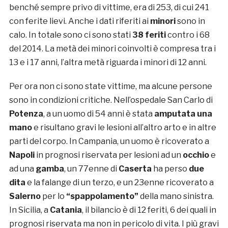
benché sempre privo di vittime, era di 253, di cui 241
con ferite lievi. Anche i dati riferiti ai
minori
sono in
calo. In totale sono ci sono stati
38 feriti
contro i 68
del 2014. La metà dei minori coinvolti è compresa tra i
13 e i 17 anni, l’altra metà riguarda i minori di 12 anni.
Per ora non ci sono state vittime, ma alcune persone
sono in condizioni critiche. Nell’ospedale San Carlo di
Potenza
, a un uomo di 54 anni è stata
amputata una
mano
e risultano gravi le lesioni all’altro arto e in altre
parti del corpo. In Campania, un uomo è ricoverato a
Napoli
in prognosi riservata per lesioni ad un
occhio
e
ad una
gamba
, un 77enne di
Caserta
ha perso
due
dita
e la falange di un terzo, e un 23enne ricoverato a
Salerno
per lo
“spappolamento”
della mano sinistra.
In Sicilia, a
Catania
, il bilancio è di 12 feriti, 6 dei quali in
prognosi riservata ma non in pericolo di vita. I più gravi