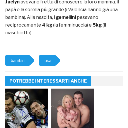
Jaelyn
avevano fretta di conoscere la loro mamma, il
papà e la sorella più grande (i Valencia hanno già una
bambina). Alla nascita, i
gemellini
pesavano
reciprocamente
4 kg
(la femminuccia) e
5kg
(il
maschietto).
bambini
usa
POTREBBE INTERESSARTI ANCHE