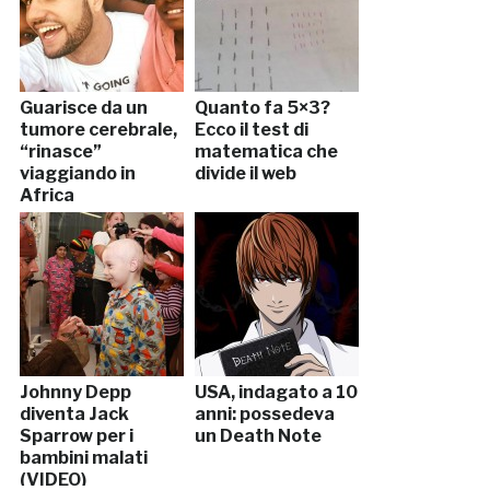
Guarisce da un
Quanto fa 5×3?
tumore cerebrale,
Ecco il test di
“rinasce”
matematica che
viaggiando in
divide il web
Africa
Johnny Depp
USA, indagato a 10
diventa Jack
anni: possedeva
Sparrow per i
un Death Note
bambini malati
(VIDEO)