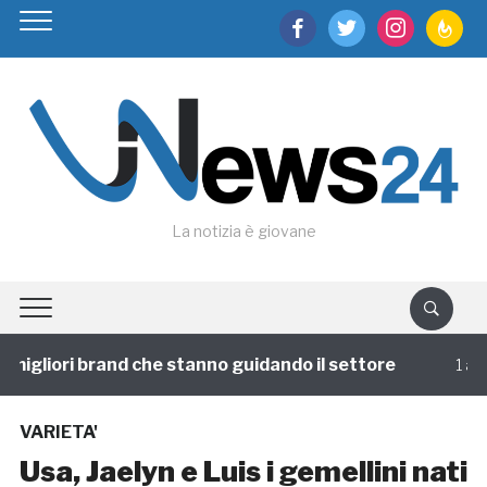
facebook
twitter
instagram
feedburn
La notizia è giovane
igliori brand che stanno guidando il settore
1 annofa
VARIETA'
Usa, Jaelyn e Luis i gemellini nati