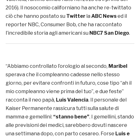
2016). Il nosocomio californiano ha anche re-twittato
ciò che hanno postato su
Twitter
la
ABC News
ed il
reporter NBC, Consumer Bob, che ha raccontato
l’incredibile storia agli americani su
NBC7 San Diego
.
“Abbiamo controllato l’orologio al secondo,
Maribel
sperava che il compleanno cadesse nello stesso
giorno, per evitare confronti in futuro, cose tipo “ah il
mio compleanno viene prima del tuo”, e due feste”
racconta il neo papà,
Luis Valencia
. Il personale del
Kaiser Permanente rassicura tutti sulla salute di
mamma e gemellini:
“stanno bene”
. I gemellini, stando
alle previsioni dei medici, sarebbero dovuti nascere
una settimana dopo, con parto cesareo. Forse
Luis e