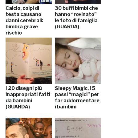
Calcio, colpi di
30 buffi bimbi che
testa causano
hanno “rovinato”
danni cerebrali:
le foto di famiglia
bimbi a grave
(GUARDA)
rischio
I 20 disegni più
Sleepy Magic, i 5
inappropriati fatti
passi “magici” per
da bambini
far addormentare
(GUARDA)
i bambini