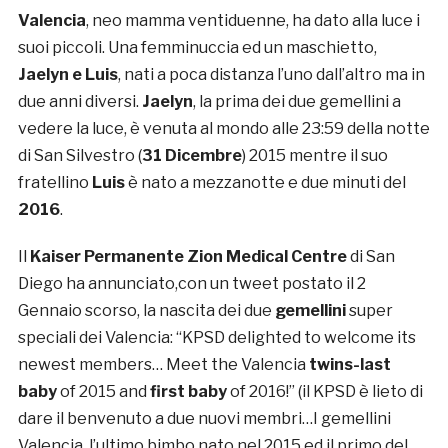
Valencia
, neo mamma ventiduenne, ha dato alla luce i
suoi piccoli. Una femminuccia ed un maschietto,
Jaelyn e Luis
, nati a poca distanza l’uno dall’altro ma in
due anni diversi.
Jaelyn
, la prima dei due gemellini a
vedere la luce, è venuta al mondo alle 23:59 della notte
di San Silvestro (
31 Dicembre
) 2015 mentre il suo
fratellino
Luis
è nato a mezzanotte e due minuti del
2016
.
Il
Kaiser Permanente Zion Medical Centre
di San
Diego ha annunciato,con un tweet postato il 2
Gennaio scorso, la nascita dei due
gemellini
super
speciali dei Valencia: “KPSD delighted to welcome its
newest members… Meet the Valencia
twins-last
baby
of 2015 and
first baby
of 2016!” (il KPSD è lieto di
dare il benvenuto a due nuovi membri…I gemellini
Valencia, l’ultimo bimbo nato nel 2015 ed il primo del