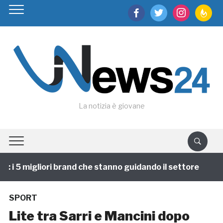
facebook
twitter
instagram
feedburn
La notizia è giovane
i 5 migliori brand che stanno guidando il settore
1 a
SPORT
Lite tra Sarri e Mancini dopo