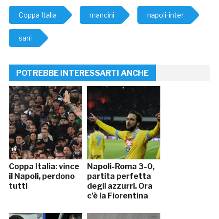
Coppa Italia
mancini
napoli-inter
sarri
POTREBBE INTERESSARTI ANCHE
Coppa Italia: vince
Napoli-Roma 3-0,
il Napoli, perdono
partita perfetta
tutti
degli azzurri. Ora
c’è la Fiorentina