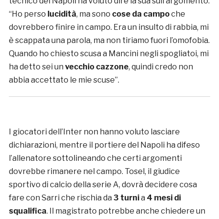
tecnico del Napoli ha voluto dire la sua sull’argomento:
“Ho perso
lucidità
, ma sono
cose da campo
che
dovrebbero finire in campo. Era un insulto di rabbia, mi
è scappata una parola, ma non tiriamo fuori l’omofobia.
Quando ho chiesto scusa a Mancini negli spogliatoi, mi
ha detto sei un
vecchio cazzone
, quindi credo non
abbia accettato le mie scuse”.
I giocatori dell’Inter non hanno voluto lasciare
dichiarazioni, mentre il portiere del Napoli ha difeso
l’allenatore sottolineando che certi argomenti
dovrebbe rimanere nel campo. Tosel, il giudice
sportivo di calcio della serie A, dovrà decidere cosa
fare con Sarri che rischia da
3 turni
a
4 mesi di
squalifica
. Il magistrato potrebbe anche chiedere un