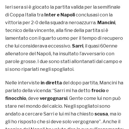
Ieri sera si è giocato la partita valida per la semifinale
di Coppa Italia tra
Inter e Napoli
conclusasi con la
vittoria per 2-0 della squadra neroazzurra.
Mancini
,
tecnico della vincente, alla fine della partita si è
lamentato con il quarto uomo per il tempo di recupero
che lui considerava eccessivo.
Sarri
, il quasi 60enne
allenatore del Napoli, ha insultato l’avversario con
parole grosse. I due sono stati allontanati dal campo e
si sono riparlati negli spogliatoi.
Nelle interviste
in diretta
del dopo partita, Mancini ha
parlato della vicenda: “Sarri mi ha detto
frocio
e
finocchio
, deve
vergognarsi
. Gente come lui non può
stare nel mondo del calcio. Negli spogliatoi sono
andato a cercare Sarri e lui mi ha chiesto
scusa
, ma io
gli ho risposto che si deve solo vergognare”. Anche il