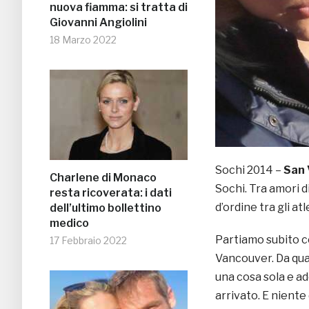
nuova fiamma: si tratta di
Giovanni Angiolini
18 Marzo 2022
Sochi 2014 –
San 
Charlene di Monaco
Sochi. Tra amori di
resta ricoverata: i dati
d’ordine tra gli at
dell’ultimo bollettino
medico
Partiamo subito 
17 Febbraio 2022
Vancouver. Da qua
una cosa sola e a
arrivato. E nient