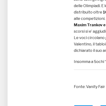
delle Olimpiadi. E
distribuito oltre
1
alle competizioni.
Maxim Trankov e
scorsi si e’ aggiu
Le voci circolano 
Valentino, il tab
dichiarato il suo 
Insomma a Sochi “l
Fonte: Vanity Fair