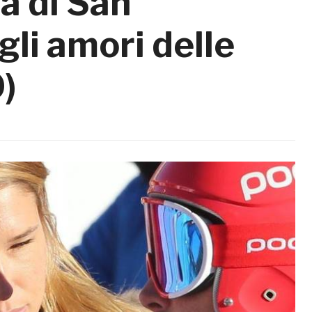
a di San
 gli amori delle
)