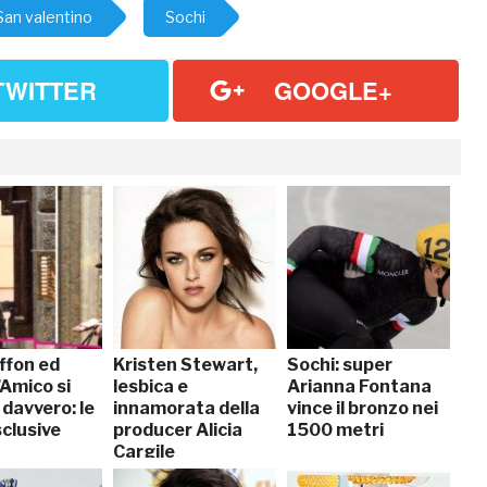
San valentino
Sochi
TWITTER
GOOGLE+
ffon ed
Kristen Stewart,
Sochi: super
d’Amico si
lesbica e
Arianna Fontana
davvero: le
innamorata della
vince il bronzo nei
clusive
producer Alicia
1500 metri
Cargile