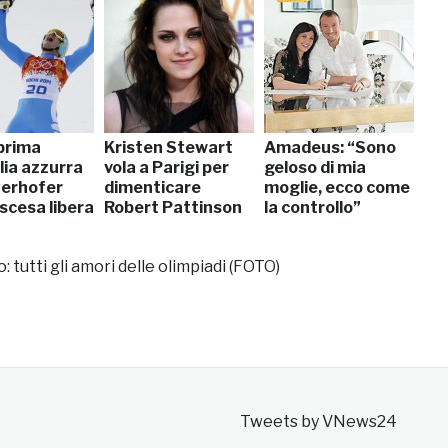
 prima
Kristen Stewart
Amadeus: “Sono
ia azzurra
vola a Parigi per
geloso di mia
nerhofer
dimenticare
moglie, ecco come
iscesa libera
Robert Pattinson
la controllo”
: tutti gli amori delle olimpiadi (FOTO)
Tweets by VNews24