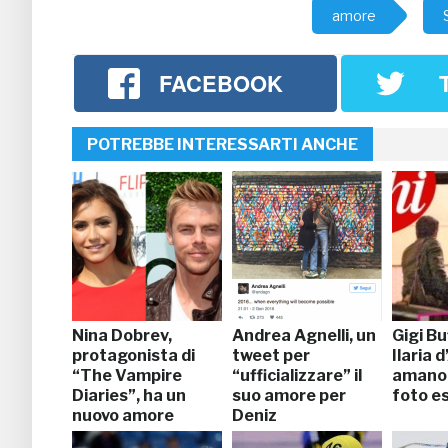
amore
FACEBOOK
POTREBBE INTERESSARTI ANCHE
Nina Dobrev,
Andrea Agnelli, un
Gigi Bu
protagonista di
tweet per
Ilaria 
“The Vampire
“ufficializzare” il
amano 
Diaries”, ha un
suo amore per
foto es
nuovo amore
Deniz