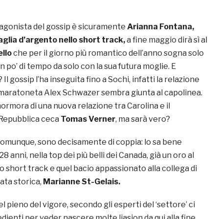
otagonista del gossip è sicuramente
Arianna Fontana
,
glia d’argento nello short track,
a fine maggio dirà sì al
llo
che per il giorno più romantico dell’anno sogna solo
n po’ di tempo da solo con la sua futura moglie. E
? Il gossip l’ha inseguita fino a Sochi, infatti la relazione
il maratoneta Alex Schwazer sembra giunta al capolinea.
mormora di una nuova relazione tra Carolina e il
 Repubblica ceca
Tomas Verner
, ma sarà vero?
, comunque, sono decisamente di coppia: lo sa bene
 28 anni, nella top dei più belli dei Canada, già un oro al
lo short track e quel bacio appassionato alla collega di
ata storica,
Marianne St-Gelais.
nel pieno del vigore, secondo gli esperti del ‘settore’ ci
edienti per veder nascere molte liasion da qui alla fine