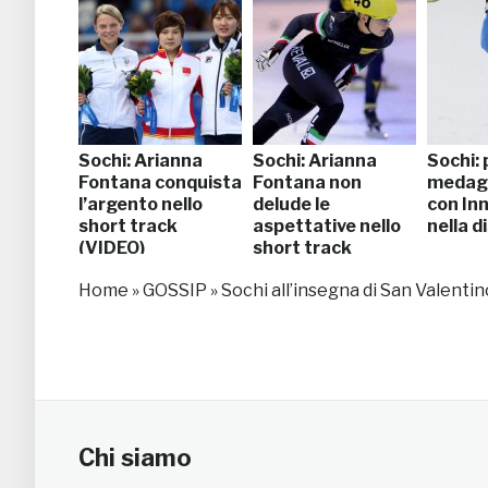
Sochi: Arianna
Sochi: Arianna
Sochi:
Fontana conquista
Fontana non
medagl
l’argento nello
delude le
con In
short track
aspettative nello
nella d
(VIDEO)
short track
Home
»
GOSSIP
»
Sochi all’insegna di San Valentino
Chi siamo