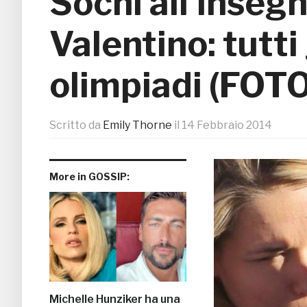
Sochi all’insegn
Valentino: tutti
olimpiadi (FOTO
Scritto da
Emily Thorne
il
14 Febbraio 2014
More in GOSSIP:
Michelle Hunziker ha una