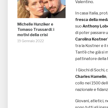
Valentino.
In casa Italia, pr
fresca della meda
Michelle Hunziker e
suo
Anthony Lobe
Tomaso Trussardi: i
di poter passare u
motivi della crisi
Carolina Kostner
19 Gennaio 2022
tra la Kostner e 
Tant’è che già si 
pattinatore della
I Giochi di Sochi
Charles Hamelin
,
collo nei 1500 del
nazionale e fidanz
Giovani, atletici, 
sono tutti gli ingr