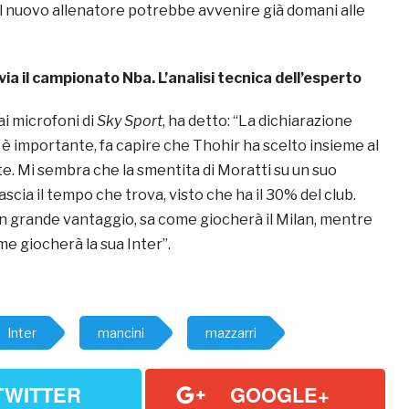
 nuovo allenatore potrebbe avvenire già domani alle
 via il campionato Nba. L’analisi tecnica dell’esperto
 ai microfoni di
Sky Sport
, ha detto: “La dichiarazione
i è importante, fa capire che Thohir ha scelto insieme al
e. Mi sembra che la smentita di Moratti su un suo
scia il tempo che trova, visto che ha il 30% del club.
n grande vantaggio, sa come giocherà il Milan, mentre
e giocherà la sua Inter”.
Inter
mancini
mazzarri
TWITTER
GOOGLE+