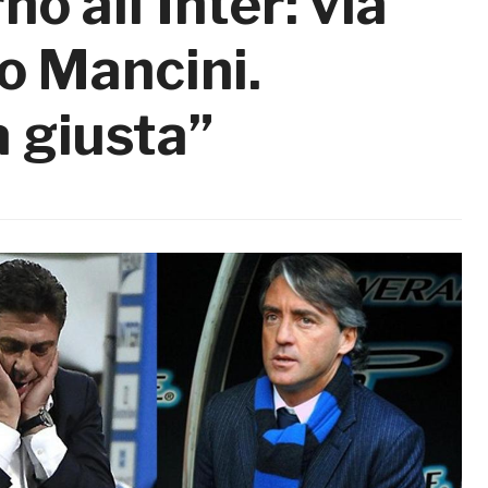
o all’Inter: via
o Mancini.
a giusta”