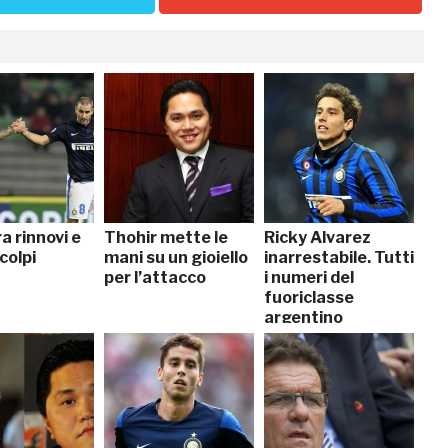
ra rinnovi e
Thohir mette le
Ricky Alvarez
colpi
mani su un gioiello
inarrestabile. Tutti
per l’attacco
i numeri del
fuoriclasse
argentino