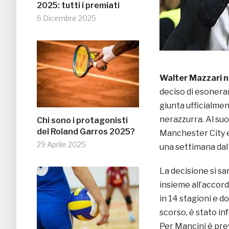
2025: tutti i premiati
6 Dicembre 2025
Walter Mazzari no
deciso di esonerarl
giunta ufficialmen
nerazzurra. Al su
Chi sono i protagonisti
del Roland Garros 2025?
Manchester City e 
29 Aprile 2025
una settimana dal 
La decisione si s
insieme all’accord
in 14 stagioni e d
scorso, è stato i
Per Mancini è pre