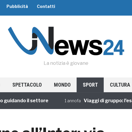
Pubblicità
Contatti
La notizia è giovane
SPETTACOLO
MONDO
SPORT
CULTURA
dando il settore
Viaggi di gruppo: l’esperi
1 annofa