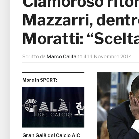
Clamoroso ritorn
Mazzarri, dentr
Moratti: “Scelt
Scritto da
Marco Califano
il
14 Novembre 2014
More in SPORT:
Gran Galà del Calcio AIC