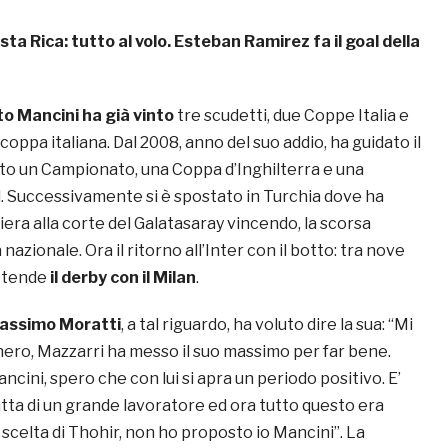
sta Rica: tutto al volo. Esteban Ramirez fa il goal della
o Mancini ha già vinto
tre scudetti, due Coppe Italia e
coppa italiana. Dal 2008, anno del suo addio, ha guidato il
into un Campionato, una Coppa d’Inghilterra e una
 Successivamente si è spostato in Turchia dove ha
riera alla corte del Galatasaray vincendo, la scorsa
nazionale. Ora il ritorno all’Inter con il botto: tra nove
attende
il derby con il Milan
.
assimo Moratti
, a tal riguardo, ha voluto dire la sua: “Mi
nero, Mazzarri ha messo il suo massimo per far bene.
ncini, spero che con lui si apra un periodo positivo. E’
atta di un grande lavoratore ed ora tutto questo era
 scelta di Thohir, non ho proposto io Mancini”. La