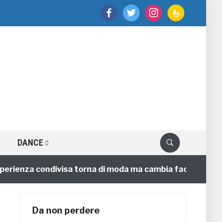
facebook
twitter
instagram
feedburner
DANCE
enza condivisa torna di moda ma cambia faccia
4 ann
Da non perdere