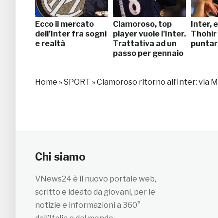
Ecco il mercato
Clamoroso, top
Inter, 
dell’Inter fra sogni
player vuole l’Inter.
Thohir
e realtà
Trattativa ad un
puntare
passo per gennaio
Home
»
SPORT
»
Clamoroso ritorno all’Inter: via M
Chi siamo
VNews24 è il nuovo portale web,
scritto e ideato da giovani, per le
notizie e informazioni a 360°