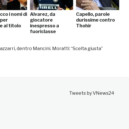
ecco i nomi di
Alvarez, da
Capello, parole
 per
giocatore
durissime contro
 al titolo
inespresso a
Thohir
fuoriclasse
azzarri, dentro Mancini. Moratti: “Scelta giusta”
Tweets by VNews24