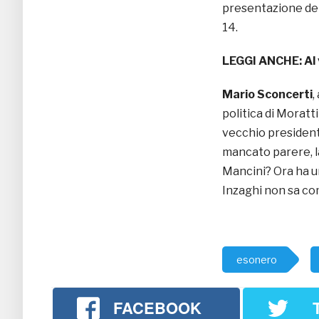
presentazione del
14.
LEGGI ANCHE:
Al
Mario Sconcerti
,
politica di Moratt
vecchio president
mancato parere, la
Mancini? Ora ha u
Inzaghi non sa com
esonero
FACEBOOK