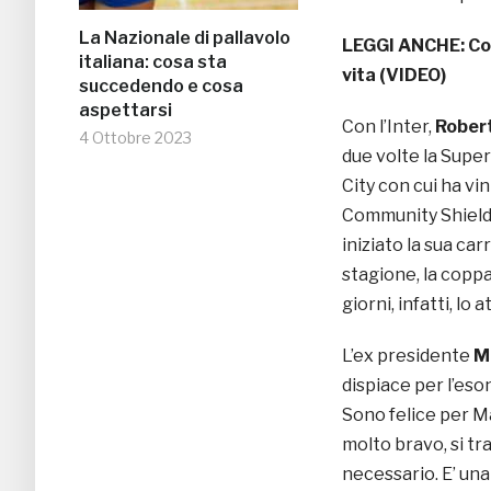
La Nazionale di pallavolo
LEGGI ANCHE:
Co
italiana: cosa sta
vita (VIDEO)
succedendo e cosa
aspettarsi
Con l’Inter,
Robert
4 Ottobre 2023
due volte la Super
City con cui ha v
Community Shield.
iniziato la sua car
stagione, la coppa 
giorni, infatti, lo 
L’ex presidente
M
dispiace per l’eso
Sono felice per Ma
molto bravo, si tr
necessario. E’ una