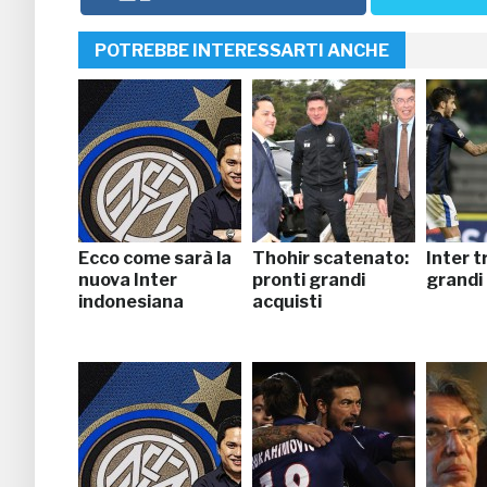
POTREBBE INTERESSARTI ANCHE
Ecco come sarà la
Thohir scatenato:
Inter t
nuova Inter
pronti grandi
grandi 
indonesiana
acquisti