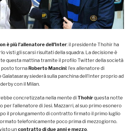
n è più l’allenatore dell’Inter
: il presidente Thohir ha
o visti gli scarsi risultati della squadra. La decisione è
te questa mattina tramite il profilo Twitter della società
o posto torna
Roberto Mancini
: l’ex allenatore di
Galatasaray siederà sulla panchina dell’Inter proprio ad
derby con il Milan.
arebbe concretizzata nella mente di
Thohir
questa notte
o per l’allenatore di Jesi. Mazzarri, al suo primo esonero
opo il prolungamento di contratto firmato il primo luglio
nformato telefonicamente poco prima di mezzogiorno.
visto un
contratto di due anni e mezzo
.