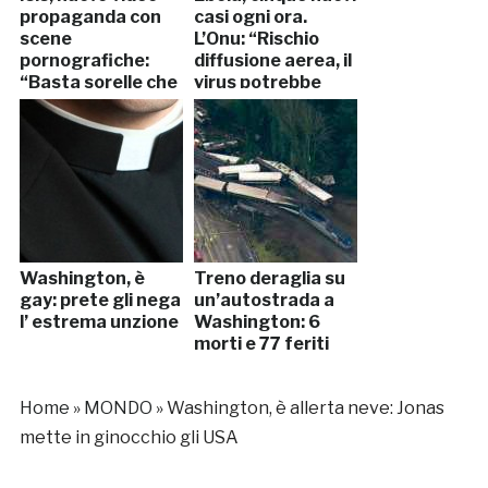
propaganda con
casi ogni ora.
scene
L’Onu: “Rischio
pornografiche:
diffusione aerea, il
“Basta sorelle che
virus potrebbe
soffrono”
mutare”
Washington, è
Treno deraglia su
gay: prete gli nega
un’autostrada a
l’ estrema unzione
Washington: 6
morti e 77 feriti
Home
»
MONDO
»
Washington, è allerta neve: Jonas
mette in ginocchio gli USA