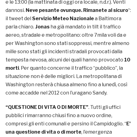
e le 13:00 (la mattinata di oggi ora locale, n.d.r.). Venti
dannosi.
Neve pesante ovunque. Rimanete al sicuro
“:
il tweet del
Servizio Meteo Nazionale
a Baltimora
parla chiaro.
Jonas
ha già mandato in tilt il traffico
aereo, stradale e metropolitano: oltre 7mila voli da e
per Washington sono stati soppressi, mentre almeno
mille sono stati gli incidenti stradali provocati dalla
tempesta nevosa, alcuni dei quali hanno provocato
10
morti
. Per quanto concerne il traffico “pubblico”, la
situazione non è delle migliori. La metropolitana di
Washington resterà chiusa almeno fino a lunedì, così
come accadde nel 2012 con l’uragano Sandy.
“QUESTIONE DI VITA O DI MORTE”
. Tutti gli uffici
pubblici rimarranno chiusi fino a nuovo ordine,
compresi gli enti comunali e persino il Campidoglio. “
E’
una questione di vita o di morte
, l’emergenza