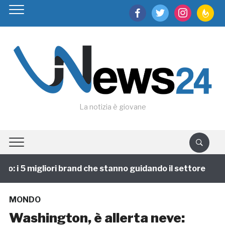
facebook
twitter
instagram
feedburn
La notizia è giovane
 i 5 migliori brand che stanno guidando il settore
1
MONDO
Washington, è allerta neve: