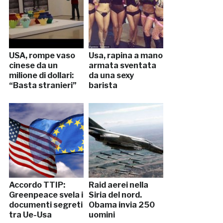
USA, rompe vaso
Usa, rapina a mano
cinese da un
armata sventata
milione di dollari:
da una sexy
“Basta stranieri”
barista
Accordo TTIP:
Raid aerei nella
Greenpeace svela i
Siria del nord.
documenti segreti
Obama invia 250
tra Ue-Usa
uomini