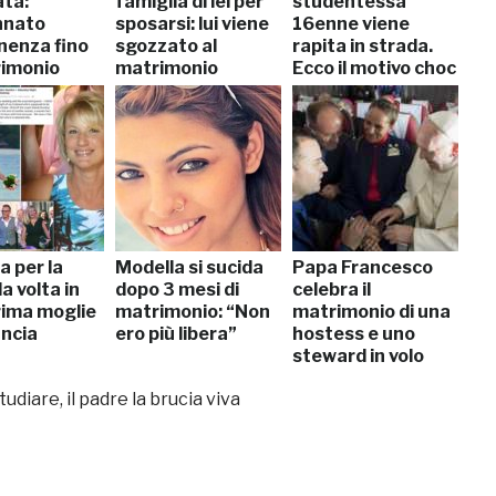
ata:
famiglia di lei per
studentessa
nnato
sposarsi: lui viene
16enne viene
inenza fino
sgozzato al
rapita in strada.
rimonio
matrimonio
Ecco il motivo choc
a per la
Modella si sucida
Papa Francesco
 volta in
dopo 3 mesi di
celebra il
prima moglie
matrimonio: “Non
matrimonio di una
uncia
ero più libera”
hostess e uno
steward in volo
diare, il padre la brucia viva