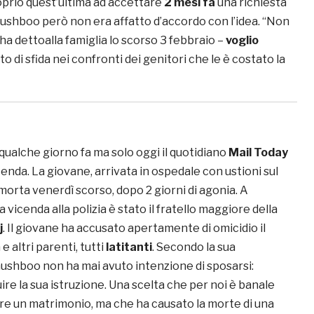
prio quest’ultima ad accettare
2 mesi fa
una richiesta
hushboo però non era affatto d’accordo con l’idea. “Non
ha dettoalla famiglia lo scorso 3 febbraio –
voglio
to di sfida nei confronti dei genitori che le è costato la
a qualche giorno fa ma solo oggi il quotidiano
Mail Today
cenda. La giovane, arrivata in ospedale con ustioni sul
 morta venerdì scorso, dopo 2 giorni di agonia. A
 vicenda alla polizia è stato il fratello maggiore della
j
. Il giovane ha accusato apertamente di omicidio il
e altri parenti, tutti
latitanti
. Secondo la sua
ushboo non ha mai avuto intenzione di sposarsi:
re la sua istruzione. Una scelta che per noi è banale
are un matrimonio, ma che ha causato la morte di una