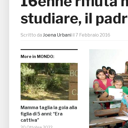
16enne rifiuta 
studiare, il pad
Scritto da
Joena Urbani
il
7 Febbraio 2016
More in MONDO:
Mamma taglia la gola alla
figlia di 5 anni: “Era
cattiva”
20 Ottobre 2022