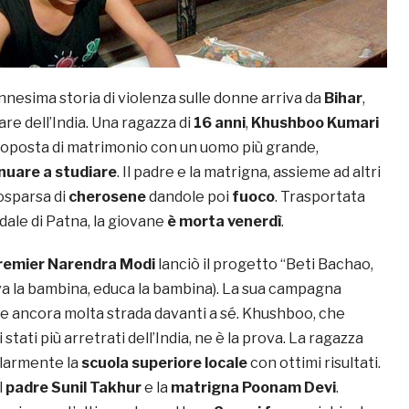
nesima storia di violenza sulle donne arriva da
Bihar
,
re dell’India. Una ragazza di
16 anni
,
Khushboo Kumari
proposta di matrimonio con un uomo più grande,
nuare a studiare
. Il padre e la matrigna, assieme ad altri
osparsa di
cherosene
dandole poi
fuoco
. Trasportata
dale di Patna, la giovane
è morta venerdì
.
remier Narendra Modi
lanciò il progetto “Beti Bachao,
va la bambina, educa la bambina). La sua campagna
 ancora molta strada davanti a sé. Khushboo, che
 stati più arretrati dell’India, ne è la prova. La ragazza
larmente la
scuola superiore locale
con ottimi risultati.
l
padre Sunil Takhur
e la
matrigna Poonam Devi
.