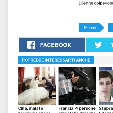
16enne colpevole s
16enne
FACEBOOK
POTREBBE INTERESSARTI ANCHE
Cina, malato
Francia, 4 persone
Stupra