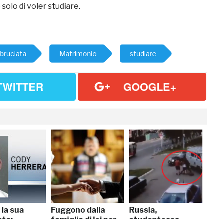
olo di voler studiare.
bruciata
Matrimonio
studiare
TWITTER
GOOGLE+
 la sua
Fuggono dalla
Russia,