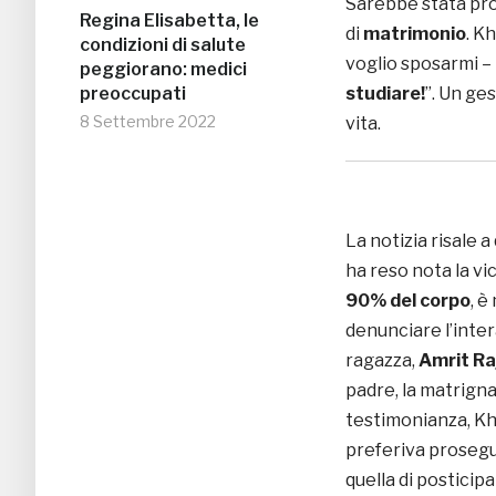
Sarebbe stata pro
Regina Elisabetta, le
di
matrimonio
. K
condizioni di salute
voglio sposarmi – 
peggiorano: medici
studiare!
”. Un ges
preoccupati
8 Settembre 2022
vita.
La notizia risale 
ha reso nota la vi
90% del corpo
, è
denunciare l’intera
ragazza,
Amrit Ra
padre, la matrigna 
testimonianza, Kh
preferiva prosegui
quella di posticip