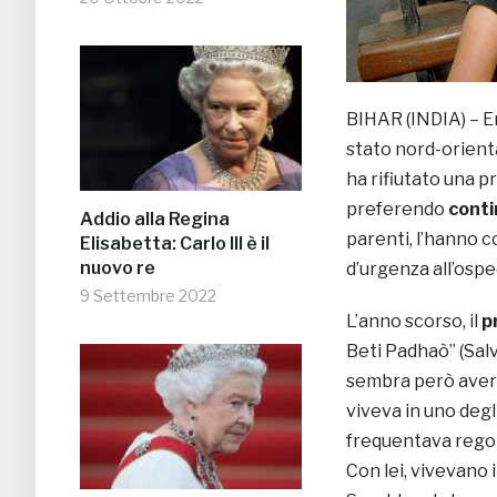
BIHAR (INDIA) – En
stato nord-orienta
ha rifiutato una 
preferendo
conti
Addio alla Regina
parenti, l’hanno c
Elisabetta: Carlo III è il
nuovo re
d’urgenza all’ospe
9 Settembre 2022
L’anno scorso, il
p
Beti Padhaò” (Sal
sembra però avere
viveva in uno degli
frequentava rego
Con lei, vivevano i