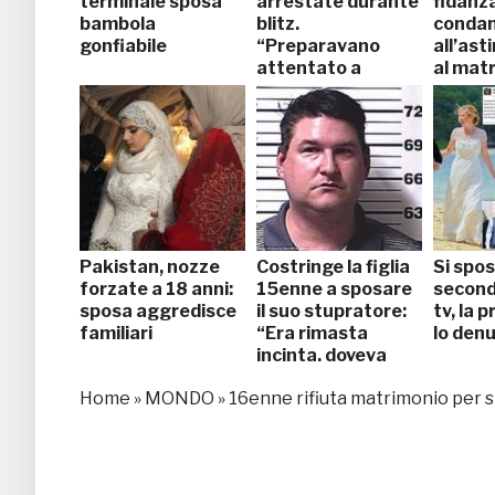
terminale sposa
arrestate durante
fidanz
bambola
blitz.
conda
gonfiabile
“Preparavano
all’ast
attentato a
al mat
Parigi”
Pakistan, nozze
Costringe la figlia
Si spos
forzate a 18 anni:
15enne a sposare
seconda
sposa aggredisce
il suo stupratore:
tv, la 
familiari
“Era rimasta
lo den
incinta, doveva
farlo”
Home
»
MONDO
»
16enne rifiuta matrimonio per stu