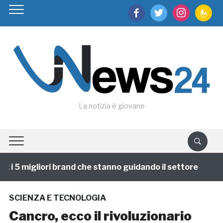
facebook
twitter
instagram
feedburn
La notizia è giovane
 5 migliori brand che stanno guidando il settore
1 a
SCIENZA E TECNOLOGIA
Cancro, ecco il rivoluzionario