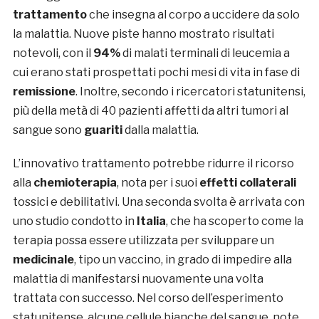
trattamento
che insegna al corpo a uccidere da solo
la malattia. Nuove piste hanno mostrato risultati
notevoli, con il
94%
di malati terminali di leucemia a
cui erano stati prospettati pochi mesi di vita in fase di
remissione
. Inoltre, secondo i ricercatori statunitensi,
più della metà di 40 pazienti affetti da altri tumori al
sangue sono
guariti
dalla malattia.
L’innovativo trattamento potrebbe ridurre il ricorso
alla
chemioterapia
, nota per i suoi
effetti collaterali
tossici e debilitativi. Una seconda svolta è arrivata con
uno studio condotto in
Italia
, che ha scoperto come la
terapia possa essere utilizzata per sviluppare un
medicinale
, tipo un vaccino, in grado di impedire alla
malattia di manifestarsi nuovamente una volta
trattata con successo. Nel corso dell’esperimento
statunitense, alcune cellule bianche del sangue, note