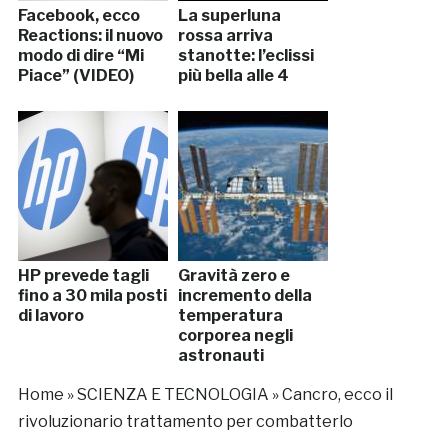
Facebook, ecco
La superluna
Reactions: il nuovo
rossa arriva
modo di dire “Mi
stanotte: l’eclissi
Piace” (VIDEO)
più bella alle 4
HP prevede tagli
Gravità zero e
fino a 30 mila posti
incremento della
di lavoro
temperatura
corporea negli
astronauti
Home
»
SCIENZA E TECNOLOGIA
»
Cancro, ecco il
rivoluzionario trattamento per combatterlo