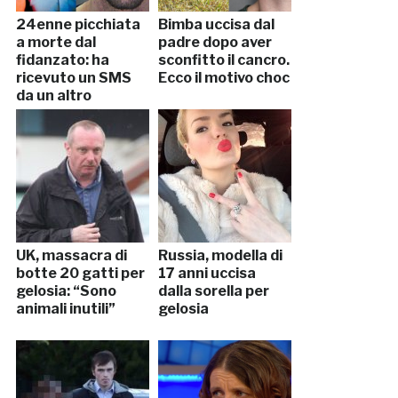
24enne picchiata
Bimba uccisa dal
a morte dal
padre dopo aver
fidanzato: ha
sconfitto il cancro.
ricevuto un SMS
Ecco il motivo choc
da un altro
UK, massacra di
Russia, modella di
botte 20 gatti per
17 anni uccisa
gelosia: “Sono
dalla sorella per
animali inutili”
gelosia