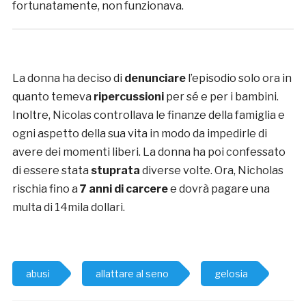
fortunatamente, non funzionava.
La donna ha deciso di
denunciare
l’episodio solo ora in
quanto temeva
ripercussioni
per sé e per i bambini.
Inoltre, Nicolas controllava le finanze della famiglia e
ogni aspetto della sua vita in modo da impedirle di
avere dei momenti liberi. La donna ha poi confessato
di essere stata
stuprata
diverse volte. Ora, Nicholas
rischia fino a
7 anni di carcere
e dovrà pagare una
multa di 14mila dollari.
abusi
allattare al seno
gelosia