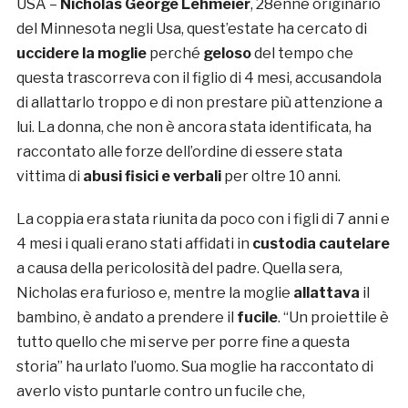
USA –
Nicholas George Lehmeier
, 28enne originario
del Minnesota negli Usa, quest’estate ha cercato di
uccidere la moglie
perché
geloso
del tempo che
questa trascorreva con il figlio di 4 mesi, accusandola
di allattarlo troppo e di non prestare più attenzione a
lui. La donna, che non è ancora stata identificata, ha
raccontato alle forze dell’ordine di essere stata
vittima di
abusi fisici e verbali
per oltre 10 anni.
La coppia era stata riunita da poco con i figli di 7 anni e
4 mesi i quali erano stati affidati in
custodia cautelare
a causa della pericolosità del padre. Quella sera,
Nicholas era furioso e, mentre la moglie
allattava
il
bambino, è andato a prendere il
fucile
. “Un proiettile è
tutto quello che mi serve per porre fine a questa
storia” ha urlato l’uomo. Sua moglie ha raccontato di
averlo visto puntarle contro un fucile che,