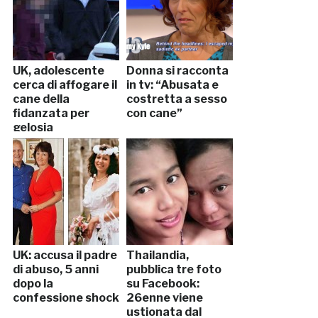
UK, adolescente
Donna si racconta
cerca di affogare il
in tv: “Abusata e
cane della
costretta a sesso
fidanzata per
con cane”
gelosia
UK: accusa il padre
Thailandia,
di abuso, 5 anni
pubblica tre foto
dopo la
su Facebook:
confessione shock
26enne viene
ustionata dal