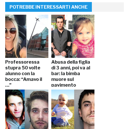
POTREBBE INTERESSARTI ANCHE
Professoressa
Abusa della figlia
stupra 50 volte
di 3 anni, poi va al
alunno con la
bar: la bimba
bocca: “Amavo il
muore sul
…”
pavimento