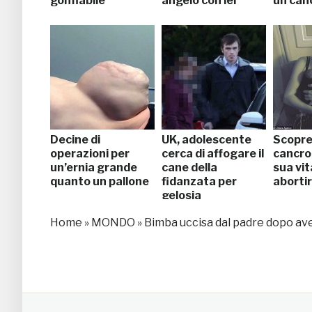
gonfiabile
angelo con lei”
un can
Decine di
UK, adolescente
Scopre 
operazioni per
cerca di affogare il
cancro,
un’ernia grande
cane della
sua vit
quanto un pallone
fidanzata per
aborti
gelosia
Home
»
MONDO
»
Bimba uccisa dal padre dopo aver