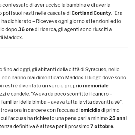
 confessato di aver ucciso la bambina e di averla
 poi i suoi resti nelle cascate di
Cortland County
. “Era
 ha dichiarato – Riceveva ogni giorno attenzioni ed io
olo dopo
36 ore
di ricerca, gli agenti sono riusciti a
 di Maddox.
o fino ad oggi, gli abitanti della città di Syracuse, nello
, non hanno mai dimenticato Maddox. Il luogo dove sono
uoi resti è diventato un vero e proprio
memoriale
zi e candele. “Aveva da poco sconfitto il cancro –
familiari della bimba – aveva tutta la vita davanti a sé”.
trova ora in carcere con l’accusa di
omicidio
di primo
cui l’accusa ha richiesto una pena pari a minimo
25 anni
tenza definitiva è attesa per il prossimo
7 ottobre
.