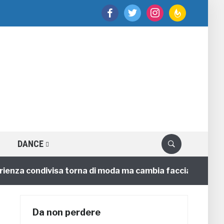
facebook
twitter
instagram
feedburner
DANCE
za condivisa torna di moda ma cambia faccia
4 annifa
Da non perdere