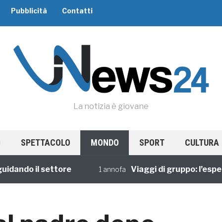
Pubblicità
Contatti
La notizia è giovane
SPETTACOLO
MONDO
SPORT
CULTURA
ndo il settore
Viaggi di gruppo: l’esperien
1 annofa