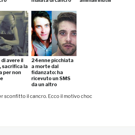
cro”
malata di cancro
animali inutili”
di avere il
24enne picchiata
 sacrifica la
a morte dal
a per non
fidanzato: ha
re
ricevuto un SMS
da un altro
 sconfitto il cancro. Ecco il motivo choc