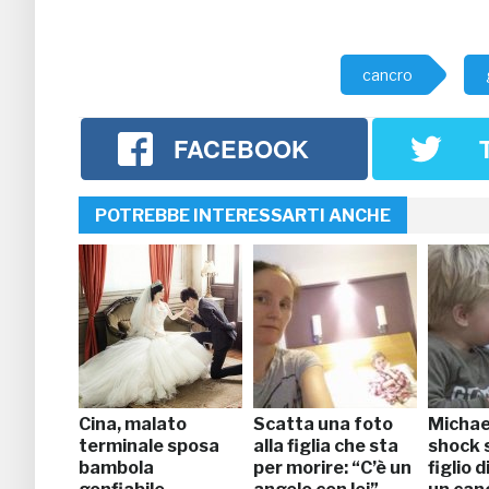
cancro
FACEBOOK
POTREBBE INTERESSARTI ANCHE
Cina, malato
Scatta una foto
Michae
terminale sposa
alla figlia che sta
shock 
bambola
per morire: “C’è un
figlio d