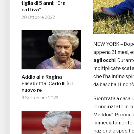
figlia di 5 anni: “Era
cattiva”
20 Ottobre 2022
NEW YORK – Dopo u
appena 21 mesi, er
agli occhi
. Durant
moltiplicate scat
che l’ha infine sp
Addio alla Regina
Elisabetta: Carlo III è il
da baseball finchè
nuovo re
9 Settembre 2022
Rientrata a casa, 
lei indirizzato in 
Maddox”. Preoccup
immediatamente di
nazionale specific