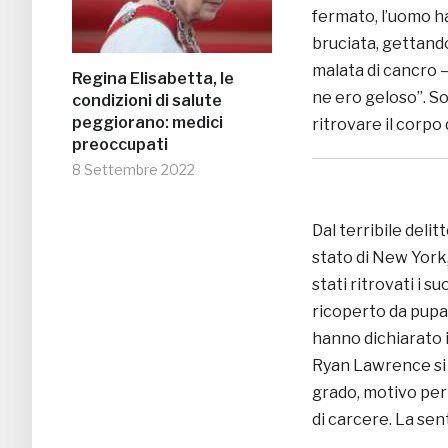
fermato, l’uomo ha
bruciata, gettando
malata di cancro –
Regina Elisabetta, le
ne ero geloso”. S
condizioni di salute
peggiorano: medici
ritrovare il corpo
preoccupati
8 Settembre 2022
Dal terribile delitt
stato di New York
stati ritrovati i s
ricoperto da pupaz
hanno dichiarato i 
Ryan Lawrence si 
grado, motivo per 
di carcere. La sen