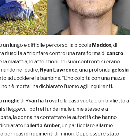
n lungo e difficile percorso, la piccola
Maddox
, di
a riuscita a trionfare contro una rara forma di
cancro
e la malattia, le attenzioni nei suoi confronti si erano
enando nel padre,
Ryan Lawrence
, una profonda
gelosia
into ad uccidere la bambina. “L’ho colpita con una mazza
 non è morta” ha dichiarato l’uomo agli inquirenti.
la
moglie
di Ryan ha trovato la casa vuota e un biglietto a
cui si leggeva “potrei far del male a me stesso e a
ata, la donna ha contattato le autorità che hanno
chiarato l’
allerta Amber
, un particolare allarme
o per i casi di rapimenti di minori. Dopo essere stato