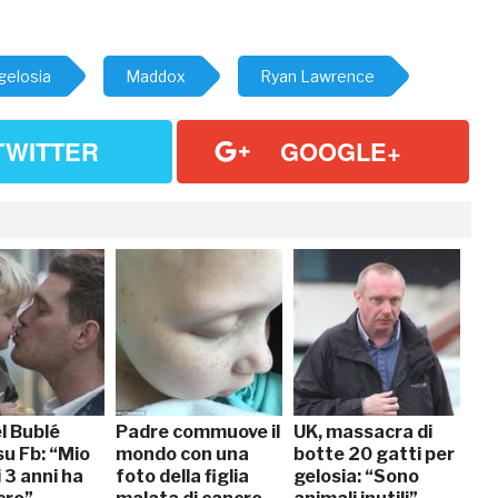
gelosia
Maddox
Ryan Lawrence
TWITTER
GOOGLE+
l Bublé
Padre commuove il
UK, massacra di
su Fb: “Mio
mondo con una
botte 20 gatti per
i 3 anni ha
foto della figlia
gelosia: “Sono