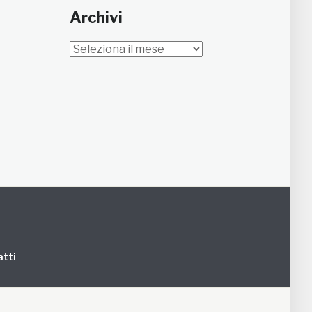
Archivi
Archivi
tti