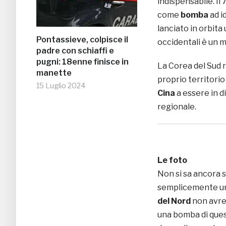
indispensabile. Il
come
bomba
ad i
lanciato in orbita
Pontassieve, colpisce il
occidentali è un 
padre con schiaffi e
pugni: 18enne finisce in
La Corea del Sud r
manette
proprio territorio
15 Luglio 2024
Cina
a essere in d
regionale.
Le foto
Non si sa ancora s
semplicemente u
del Nord
non avreb
una bomba di ques