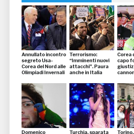
Annullato incontro
Terrorismo:
Corea 
segreto Usa-
“Imminenti nuovi
capo f
Corea del Nord alle
attacchi”. Paura
giustiz
Olimpiadi Invernali
anche in Italia
canno
Domenico
Turchia, sparata
Torino