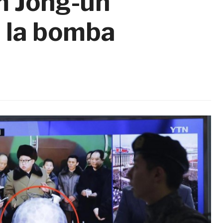
m Jong-un
n la bomba