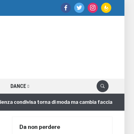
facebook
twitter
instagram
feedburner
DANCE
a condivisa torna di moda ma cambia faccia
4 annifa
Da non perdere