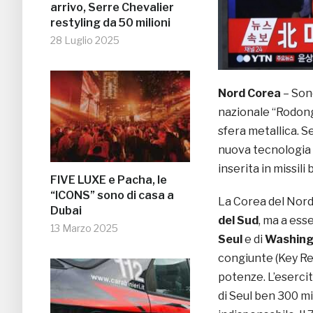
arrivo, Serre Chevalier
restyling da 50 milioni
28 Luglio 2025
Nord Corea
– Son
nazionale “Rodong
sfera metallica. S
nuova tecnologia 
inserita in missili b
FIVE LUXE e Pacha, le
“ICONS” sono di casa a
La Corea del Nord
Dubai
del Sud
, ma a ess
13 Marzo 2025
Seul
e di
Washing
congiunte (Key Re
potenze. L’eserci
di Seul ben 300 mi