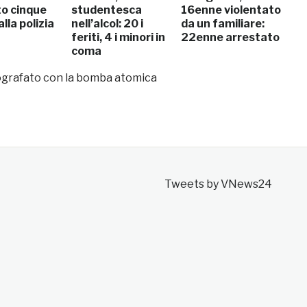
o cinque
studentesca
16enne violentato
alla polizia
nell’alcol: 20 i
da un familiare:
feriti, 4 i minori in
22enne arrestato
coma
ografato con la bomba atomica
Tweets by VNews24