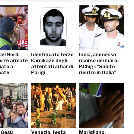
del Nord,
Identificato terzo
India, ammesso
orze armate
kamikaze degli
ricorso dei marò.
iato a
attentati ai bar di
P.Chigi: “Subito
nate
Parigi
rientro in Italia”
, Gesù
Venezia, festa
Marigliano,