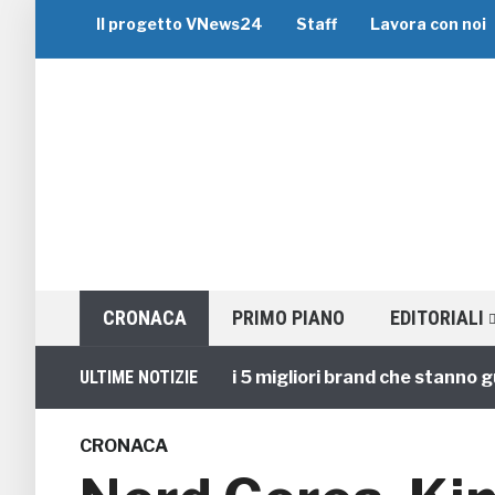
Il progetto VNews24
Staff
Lavora con noi
CRONACA
PRIMO PIANO
EDITORIALI
Viaggi di Gruppo: i 5 migliori brand che stanno guidan
ULTIME NOTIZIE
CRONACA