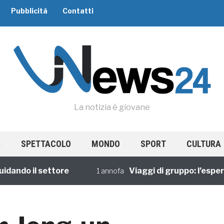
Pubblicità
Contatti
La notizia è giovane
SPETTACOLO
MONDO
SPORT
CULTURA
do il settore
Viaggi di gruppo: l’esperienz
1 annofa