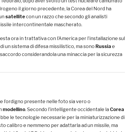
 7 febbraio, dopo aver svolto un test nucleare camuffato
drogeno il giorno precedente, la Corea del Nord ha
 un
satellite
con un razzo che secondo gli analisti
missile intercontinentale mascherato.
esta ora in trattativa con l’America per l’installazione sul
 di un sistema di difesa missilistico, ma sono
Russia
e
isaccordo considerandola una minaccia per la sicurezza
e l’ordigno presente nelle foto sia vero o
n
modellino
. Secondo l’intelligente occidentale la
Corea
be le tecnologie necessarie per la miniaturizzazione di
to calibro e nemmeno per adattarla ad un missile, ma