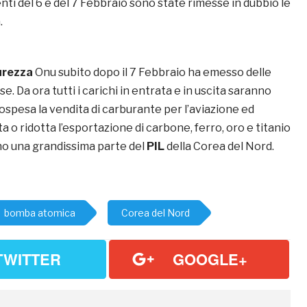
ti del 6 e del 7 Febbraio sono state rimesse in dubbio le
.
curezza
Onu subito dopo il 7 Febbraio ha emesso delle
se. Da ora tutti i carichi in entrata e in uscita saranno
sospesa la vendita di carburante per l’aviazione ed
ta o ridotta l’esportazione di carbone, ferro, oro e titanio
o una grandissima parte del
PIL
della Corea del Nord.
bomba atomica
Corea del Nord
TWITTER
GOOGLE+