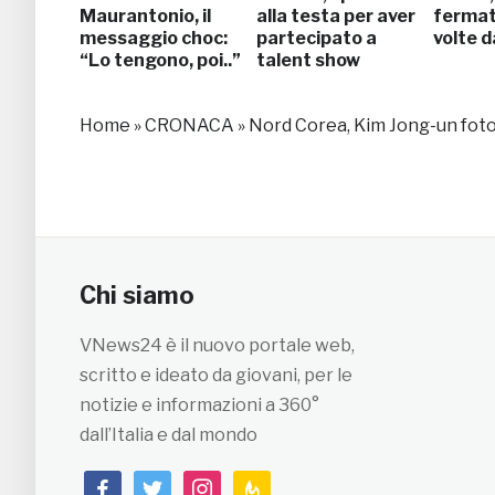
Maurantonio, il
alla testa per aver
fermat
messaggio choc:
partecipato a
volte d
“Lo tengono, poi..”
talent show
Home
»
CRONACA
»
Nord Corea, Kim Jong-un fot
Chi siamo
VNews24 è il nuovo portale web,
scritto e ideato da giovani, per le
notizie e informazioni a 360°
dall’Italia e dal mondo
facebook
twitter
instagram
feedburner