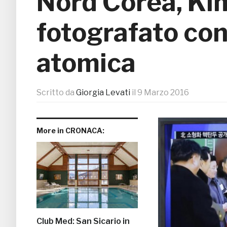
Nord Corea, Ki
fotografato co
atomica
Scritto da
Giorgia Levati
il
9 Marzo 2016
More in CRONACA:
Club Med: San Sicario in