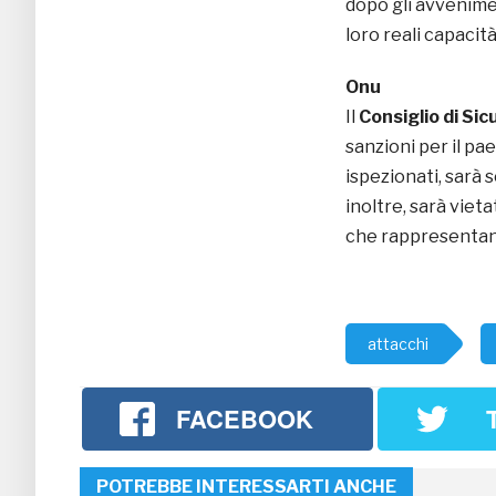
dopo gli avvenimen
loro reali capacità
Onu
Il
Consiglio di Si
sanzioni per il pae
ispezionati, sarà 
inoltre, sarà vieta
che rappresentan
attacchi
FACEBOOK
POTREBBE INTERESSARTI ANCHE