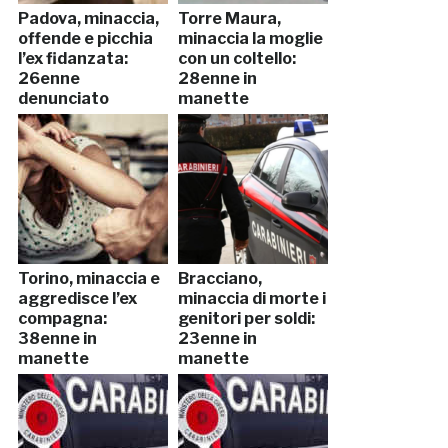
Padova, minaccia,
Torre Maura,
offende e picchia
minaccia la moglie
l’ex fidanzata:
con un coltello:
26enne
28enne in
denunciato
manette
Torino, minaccia e
Bracciano,
aggredisce l’ex
minaccia di morte i
compagna:
genitori per soldi:
38enne in
23enne in
manette
manette