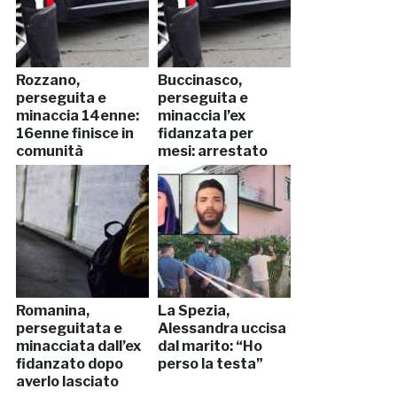
Rozzano,
Buccinasco,
perseguita e
perseguita e
minaccia 14enne:
minaccia l’ex
16enne finisce in
fidanzata per
comunità
mesi: arrestato
Romanina,
La Spezia,
perseguitata e
Alessandra uccisa
minacciata dall’ex
dal marito: “Ho
fidanzato dopo
perso la testa”
averlo lasciato