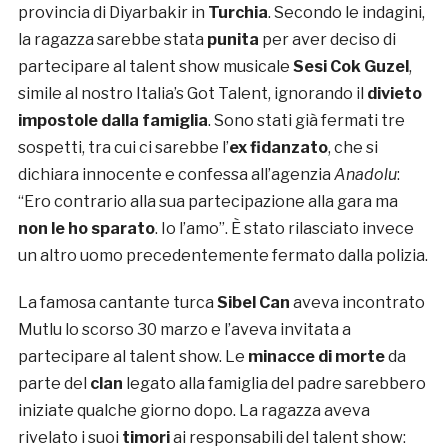
provincia di Diyarbakir in
Turchia
. Secondo le indagini,
la ragazza sarebbe stata
punita
per aver deciso di
partecipare al talent show musicale
Sesi Cok Guzel
,
simile al nostro Italia’s Got Talent, ignorando il
divieto
impostole dalla famiglia
. Sono stati già fermati tre
sospetti, tra cui ci sarebbe l’
ex fidanzato
, che si
dichiara innocente e confessa all’agenzia
Anadolu
:
“Ero contrario alla sua partecipazione alla gara ma
non le ho sparato
. Io l’amo”. È stato rilasciato invece
un altro uomo precedentemente fermato dalla polizia.
La famosa cantante turca
Sibel Can
aveva incontrato
Mutlu lo scorso 30 marzo e l’aveva invitata a
partecipare al talent show. Le
minacce di morte
da
parte del
clan
legato alla famiglia del padre sarebbero
iniziate qualche giorno dopo. La ragazza aveva
rivelato i suoi
timori
ai responsabili del talent show: