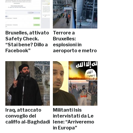
Bruxelles, attivato
Terrore a
Safety Check.
Bruxelles:
“Stai bene? Dillo a
esplosioni in
Facebook”
aeroporto e metro
Iraq, attaccato
Militanti Isis
convoglio del
intervistati da Le
califfo al-Baghdadi
Iene: “Arriveremo
in Europa”