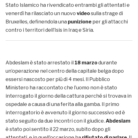
Stato Islamico ha rivendicato entrambi gli attentati e
venerdì ha rilasciato un nuovo
video
sulla strage di
Bruxelles, definendola una
punizione
per gli attacchi
contro i territori dell’Isis in Iraq e Siria.
Abdeslam è stato arrestato il
18 marzo
durante
un’operazione nel centro della capitale belga dopo
essersi nascosto per più di 4 mesi. Il Pubblico
Ministero ha raccontato che l’uomo non è stato
interrogato il giorno della cattura perché si trovava in
ospedale a causa di una ferita alla gamba. Il primo
interrogatorio è avvenuto il giorno successivo ed è
stato seguito da due incontri con il giudice.
Abdeslam
è stato poi sentito il 22 marzo, subito dopo gli
attentati, e in quell’occasione ha
rifiutato di parlare
. Il