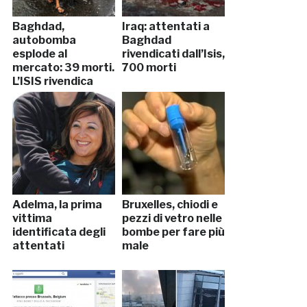
Baghdad,
Iraq: attentati a
autobomba
Baghdad
esplode al
rivendicati dall’Isis,
mercato: 39 morti.
700 morti
L’ISIS rivendica
Adelma, la prima
Bruxelles, chiodi e
vittima
pezzi di vetro nelle
identificata degli
bombe per fare più
attentati
male