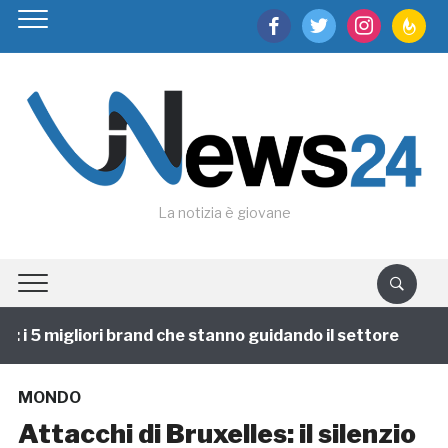
facebook
twitter
instagram
feedburn
La notizia è giovane
i 5 migliori brand che stanno guidando il settore
1 
MONDO
Attacchi di Bruxelles: il silenzio