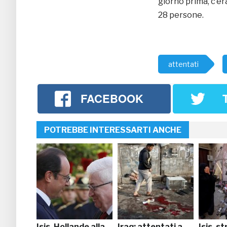
giorno prima, c’er
28 persone.
attentati
FACEBOOK
POTREBBE INTERESSARTI ANCHE
Isis, Hollande alla
Iraq: attentati a
Isis, st