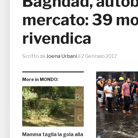
Baghdad, autob
mercato: 39 mor
rivendica
Scritto da
Joena Urbani
il
2 Gennaio 2017
More in MONDO:
Mamma taglia la gola alla