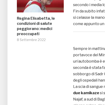
secondo i media loc
Fin da subito infa
si celasse la mano
Regina Elisabetta, le
condizioni di salute
come appunto un
peggiorano: medici
preoccupati
8 Settembre 2022
Sempre in mattina
portavoce del Min
un’autobomba è es
seconda è stata fa
sobborgo di Sadr C
degli ospedali ha
La scia di sangue 
due kamikaze
si 
Najaf, a sud di Ba