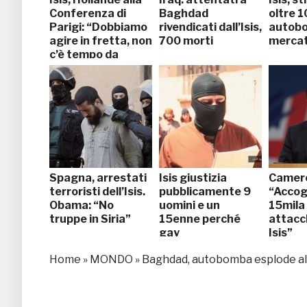
Conferenza di
Baghdad
oltre 1
Parigi: “Dobbiamo
rivendicati dall’Isis,
autobo
agire in fretta, non
700 morti
merca
c’è tempo da
perdere”
Spagna, arrestati
Isis giustizia
Camer
terroristi dell’Isis.
pubblicamente 9
“Accog
Obama: “No
uomini e un
15mila 
truppe in Siria”
15enne perché
attac
gay
Isis”
Home
»
MONDO
»
Baghdad, autobomba esplode al m