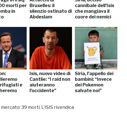
00 morti per
Bruxelles: il
cannibale dell’Isis
mba in
silenzio ostinato di
che mangiava il
to
Abdeslam
cuore dei nemici
on:
Isis, nuovo video di
Siria, l’appello dei
lieremo
Cantlie: “I raid non
bambini: “Invece
rifugiati e
aiuteranno
dei Pokemon
cheremo
l’occidente”
salvate noi”
ercato: 39 morti. L’ISIS rivendica