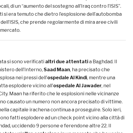
ali, di un “aumento del sostegno all’Iraq contro l’ISIS”.
tti si era temuto che dietro l’esplosione dell’autobomba
 dell’ISIS, che prende regolarmente di mira aree civili
 mercato.
ta si sono verificati
altri due attentati
a Baghdad. Il
istero dell’Interno,
Saad Maan
, ha precisato che
plosa nei pressi dell’
ospedale Al Kindi
, mentre una
tta esplodere vicino all’
ospedale Al Jawader
, nel
ity. Maan ha riferito che le esplosioni nelle vicinanze
nno causato un numero non ancora precisato di vittime.
nella capitale irachena continua a proseguire. Solo ieri,
sono fatti esplodere ad un check point vicino alla città di
ghdad, uccidendo 9 persone e ferendone altre 22. Il