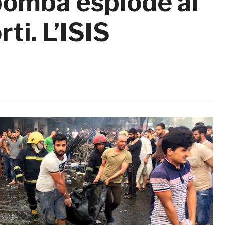
omba esplode al
ti. L’ISIS