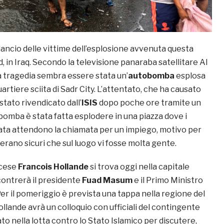
ilancio delle vittime dell’esplosione avvenuta questa
 in Iraq. Secondo la televisione panaraba satellitare Al
la tragedia sembra essere stata un’
autobomba
esplosa
artiere sciita di Sadr City. L’attentato, che ha causato
è stato rivendicato dall’
ISIS
dopo poche ore tramite un
obomba è stata fatta esplodere in una piazza dove i
nata attendono la chiamata per un impiego, motivo per
i erano sicuri che sul luogo vi fosse molta gente.
ncese
Francois Hollande
si trova oggi nella capitale
contrerà il presidente
Fuad Masum
e il Primo Ministro
Per il pomeriggio è prevista una tappa nella regione del
llande avrà un colloquio con ufficiali del contingente
o nella lotta contro lo Stato Islamico per discutere,