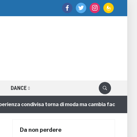
facebook
twitter
instagram
feedburner
DANCE
enza condivisa torna di moda ma cambia faccia
4 ann
Da non perdere