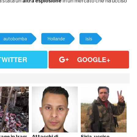
a stata un’
altra esplosione
in un mercato che ha ucciso
autobomba
Hollande
isis
TWITTER
GOOGLE+
rage in Iraq:
Attacchi di
Siria, ucciso