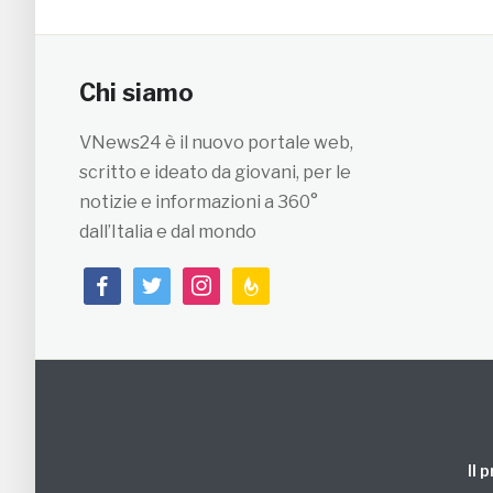
Chi siamo
VNews24 è il nuovo portale web,
scritto e ideato da giovani, per le
notizie e informazioni a 360°
dall’Italia e dal mondo
facebook
twitter
instagram
feedburner
Il