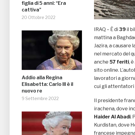
figlia di 5 anni: “Era
cattiva”
20 Ottobre 2022
IRAQ – È di
39
il b
mattina a Baghdad,
Jazira, a causare 
nel mercato del qu
anche
57 feriti
, 
sito online. L’aut
Addio alla Regina
lavoratori a gior
Elisabetta: Carlo III è il
cui gli attentator
nuovo re
9 Settembre 2022
Il presidente fra
irachena, dove in
Haider Al Abadi
. 
Kurdistan, dove Ho
francese impegnat