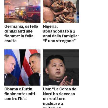
Germania, ostello
Nigeria,
di migranti alle
abbandonato a 2
fiamme: la folla
anni dalla famiglia:
esulta
“È uno stregone”
Obama e Putin
Usa: “La Corea del
finalmente uniti
Nord ha riacceso
contro l’Isis
un reattore
nucleare a