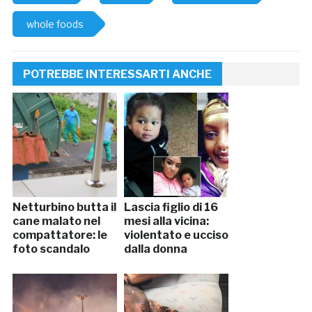
whole foods
POTREBBE INTERESSARTI ANCHE
Netturbino butta il
Lascia figlio di 16
cane malato nel
mesi alla vicina:
compattatore: le
violentato e ucciso
foto scandalo
dalla donna