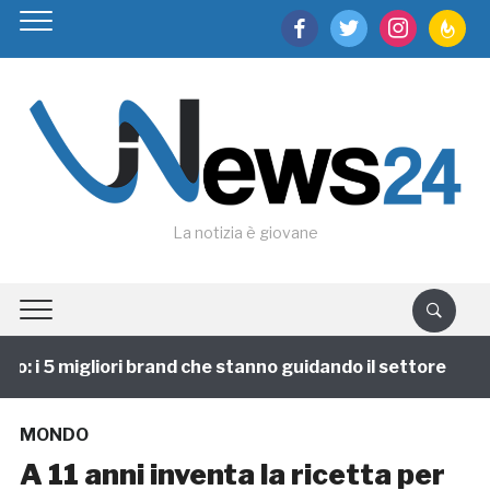
facebook
twitter
instagram
feedburn
La notizia è giovane
 i 5 migliori brand che stanno guidando il settore
1
MONDO
A 11 anni inventa la ricetta per