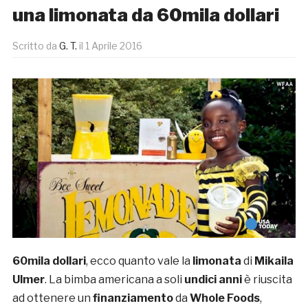
una limonata da 60mila dollari
Scritto da
G. T.
il
1 Aprile 2016
60mila dollari
, ecco quanto vale la
limonata
di
Mikaila
Ulmer
. La bimba americana a soli
undici anni
è riuscita
ad ottenere un
finanziamento
da
Whole Foods
,