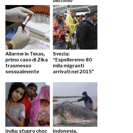
plutonio”
Allarme in Texas,
Svezia:
primo caso di Zika
“Espelleremo 80
trasmesso
mila migranti
sessualmente
arrivati nel 2015”
India: stupro choc
Indonesia,