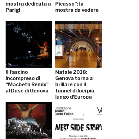
mostra dedicata a
Picasso”: la
Parigi
mostra da vedere
Il fascino
Natale 2018:
incompreso di
Genova torna a
“Macbeth Remix”
brillare con il
al Duse di Genova
tunnel di luci più
lungo d’Europa