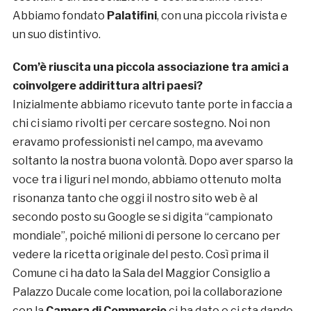
Abbiamo fondato
Palatifini
, con una piccola rivista e
un suo distintivo.
Com’è riuscita una piccola associazione tra amici a
coinvolgere addirittura altri paesi?
Inizialmente abbiamo ricevuto tante porte in faccia a
chi ci siamo rivolti per cercare sostegno. Noi non
eravamo professionisti nel campo, ma avevamo
soltanto la nostra buona volontà. Dopo aver sparso la
voce tra i liguri nel mondo, abbiamo ottenuto molta
risonanza tanto che oggi il nostro sito web è al
secondo posto su Google se si digita “campionato
mondiale”, poiché milioni di persone lo cercano per
vedere la ricetta originale del pesto. Così prima il
Comune ci ha dato la Sala del Maggior Consiglio a
Palazzo Ducale come location, poi la collaborazione
con la
Camera di Commercio
ci ha dato e ci sta dando