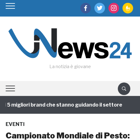
facebook
twitter
instagram
feedburn
La notizia è giovane
 5 migliori brand che stanno guidando il settore
1 an
EVENTI
Campionato Mondiale di Pesto: