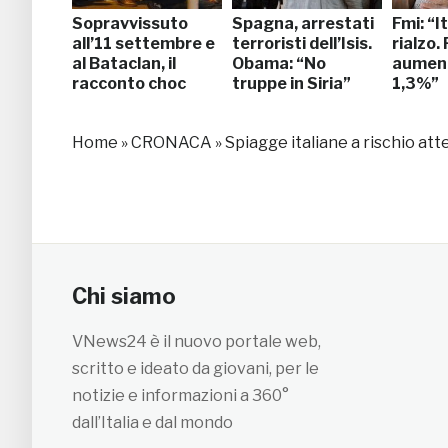
Sopravvissuto
Spagna, arrestati
Fmi: “It
all’11 settembre e
terroristi dell’Isis.
rialzo.
al Bataclan, il
Obama: “No
aumento
racconto choc
truppe in Siria”
1,3%”
Home
»
CRONACA
»
Spiagge italiane a rischio at
Chi siamo
VNews24 è il nuovo portale web,
scritto e ideato da giovani, per le
notizie e informazioni a 360°
dall’Italia e dal mondo