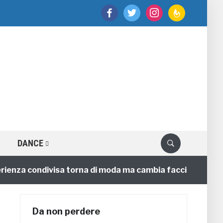
facebook
twitter
instagram
feedburner
DANCE
za condivisa torna di moda ma cambia faccia
4 annif
Da non perdere