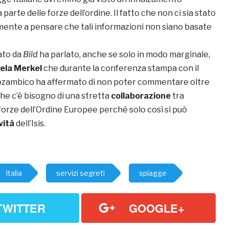
 parte delle forze dell’ordine. Il fatto che non ci sia stato
ente a pensare che tali informazioni non siano basate
ato da
Bild
ha parlato, anche se solo in modo marginale,
ela Merkel
che durante la conferenza stampa con il
ozambico ha affermato di non poter commentare oltre
he c’è bisogno di una stretta
collaborazione
tra
a forze dell’Ordine Europee perché solo così si può
vità
dell’Isis.
Italia
servizi segreti
spiagge
TWITTER
GOOGLE+