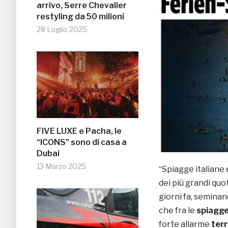
arrivo, Serre Chevalier
restyling da 50 milioni
28 Luglio 2025
FIVE LUXE e Pacha, le
“ICONS” sono di casa a
Dubai
13 Marzo 2025
“Spiagge italiane 
dei più grandi quo
giorni fa, seminan
che fra le
spiagg
forte allarme
ter