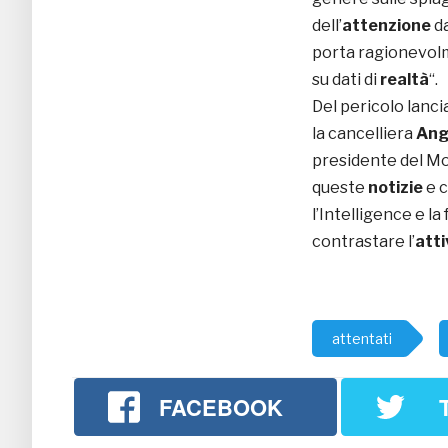
dell’
attenzione
da
porta ragionevolm
su dati di
realtà
“.
Del pericolo lanci
la cancelliera
Ang
presidente del M
queste
notizie
e c
l’Intelligence e l
contrastare l’
atti
attentati
FACEBOOK