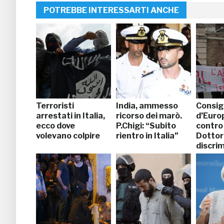
POTREBBE INTERESSARTI ANCHE
Terroristi
India, ammesso
Consig
arrestati in Italia,
ricorso dei marò.
d’Europ
ecco dove
P.Chigi: “Subito
contro 
volevano colpire
rientro in Italia”
Dottor
discrim