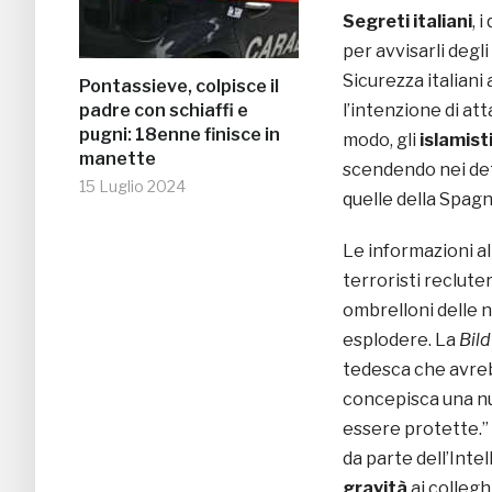
Segreti italiani
, 
per avvisarli degli
Sicurezza italiani
Pontassieve, colpisce il
padre con schiaffi e
l’intenzione di a
pugni: 18enne finisce in
modo, gli
islamist
manette
scendendo nei det
15 Luglio 2024
quelle della Spagn
Le informazioni a
terroristi reclute
ombrelloni delle 
esplodere. La
Bild
tedesca che avreb
concepisca una n
essere protette.” I
da parte dell’Inte
gravità
ai collegh