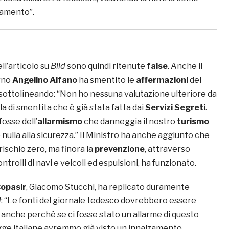
damento”.
ll’articolo su
Bild
sono quindi ritenute
false
. Anche il
rno
Angelino Alfano
ha smentito le
affermazioni
del
sottolineando: “Non ho nessuna valutazione ulteriore da
a di smentita che è già stata fatta dai
Servizi Segreti
.
fosse dell’
allarmismo
che danneggia il nostro
turismo
ulla alla sicurezza.” Il Ministro ha anche aggiunto che
ischio zero, ma finora la
prevenzione
, attraverso
ntrolli di navi e veicoli ed espulsioni, ha funzionato.
opasir
, Giacomo Stucchi, ha replicato duramente
d
: “Le fonti del giornale tedesco dovrebbero essere
, anche perché se ci fosse stato un allarme di questo
gge italiane avremmo già visto un innalzamento