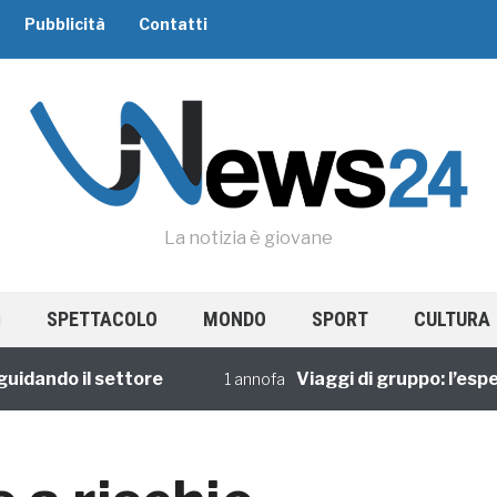
Pubblicità
Contatti
La notizia è giovane
SPETTACOLO
MONDO
SPORT
CULTURA
ndo il settore
Viaggi di gruppo: l’esperien
1 annofa