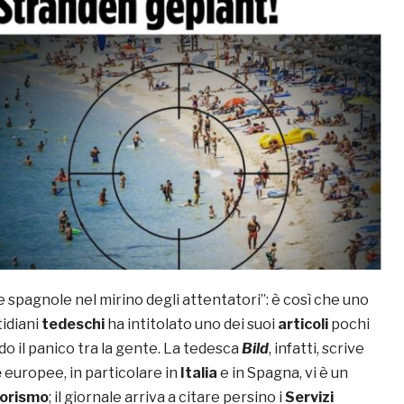
e spagnole nel mirino degli attentatori”: è così che uno
tidiani
tedeschi
ha intitolato uno dei suoi
articoli
pochi
do il panico tra la gente. La tedesca
Bild
, infatti, scrive
e
europee, in particolare in
Italia
e in Spagna, vi è un
rorismo
; il giornale arriva a citare persino i
Servizi