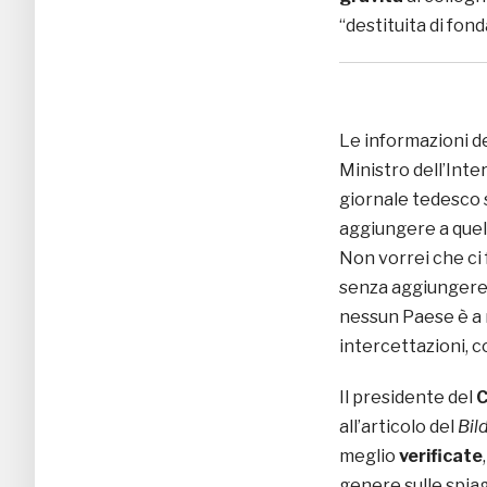
“destituita di fon
Le informazioni de
Ministro dell’Inte
giornale tedesco 
aggiungere a quell
Non vorrei che ci 
senza aggiungere n
nessun Paese è a r
intercettazioni, co
Il presidente del
C
all’articolo del
Bil
meglio
verificate
genere sulle spia