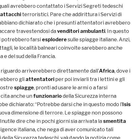
i quali avrebbero contattato i Servizi Segreti tedeschi
attacchi
terroristici. Pare che addirittura i Servizi di
 abbiano dichiarato che i presunti attentatori avrebbero
ttaccare travestendosi da
venditori ambulanti
. In questo
i
potrebbero farsi
esplodere
sulle spiagge italiane. Anzi,
tagli, le località balneari coinvolte sarebbero anche
a e del sud della Francia.
l riguardo arriverebbero direttamente dall’
Africa
, dove i
rebbero gli
attentatori
per poi inviarli tra i lettini e gli
nostre
spiagge
, pronti ad usare le armi o a farsi
cita anche un
funzionario
della Sicurezza interna
be dichiarato: “Potrebbe darsi che in questo modo l’
Isis
uova dimensione di terrore. Le spiagge non possono
nutile dire che in pochi giorni sia arrivata la
smentita
lligence italiana, che nega di aver comunicato tali
i della Sicurezza tedeschi, valutando la notizia come