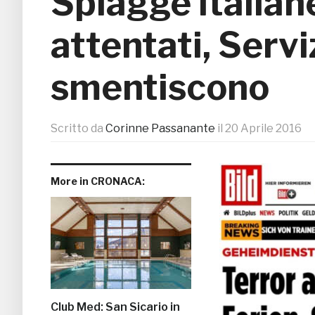
Spiagge italiane
attentati, Servi
smentiscono
Scritto da
Corinne Passanante
il
20 Aprile 2016
More in CRONACA:
Club Med: San Sicario in