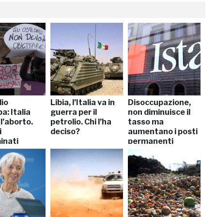
lio
Libia, l’Italia va in
Disoccupazione,
a: Italia
guerra per il
non diminuisce il
l’aborto.
petrolio. Chi l’ha
tasso ma
i
deciso?
aumentano i posti
inati
permanenti