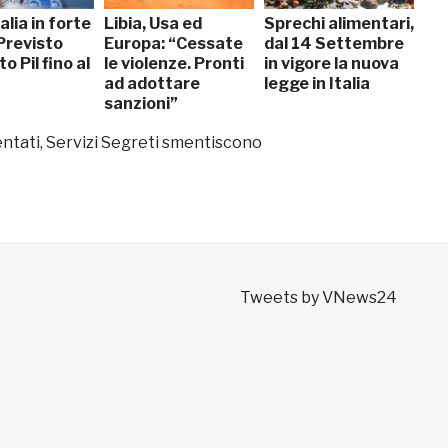
alia in forte
Libia, Usa ed
Sprechi alimentari,
 Previsto
Europa: “Cessate
dal 14 Settembre
 Pil fino al
le violenze. Pronti
in vigore la nuova
ad adottare
legge in Italia
sanzioni”
tentati, Servizi Segreti smentiscono
Tweets by VNews24