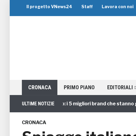
Il progetto VNews24
Staff
Lavora con noi
CRONACA
PRIMO PIANO
EDITORIALI
Viaggi di Gruppo: i 5 migliori brand che stanno guida
ULTIME NOTIZIE
CRONACA