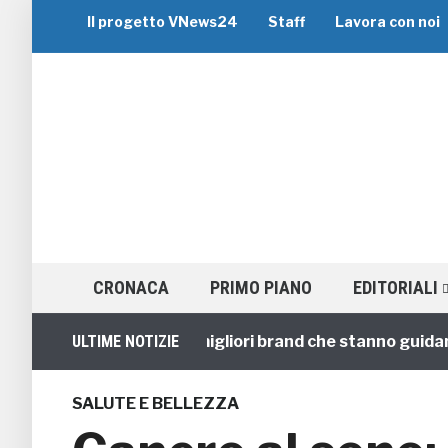
Il progetto VNews24
Staff
Lavora con noi
CRONACA
PRIMO PIANO
EDITORIALI
iaggi di Gruppo: i 5 migliori brand che stanno guidando il 
ULTIME NOTIZIE
SALUTE E BELLEZZA