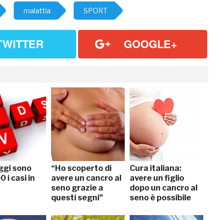
malattia
SPORT
TWITTER
GOOGLE+
ggi sono
“Ho scoperto di
Cura italiana:
 i casi in
avere un cancro al
avere un figlio
seno grazie a
dopo un cancro al
questi segni”
seno è possibile