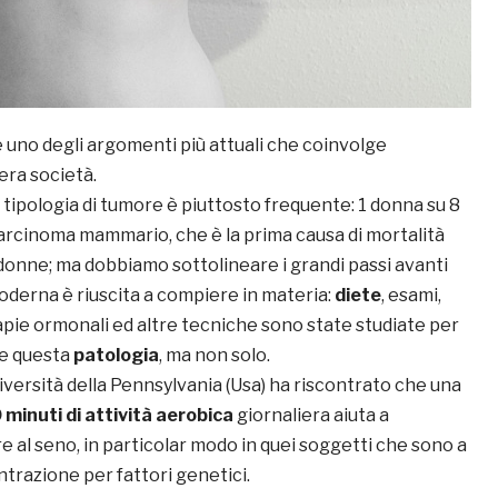
 uno degli argomenti più attuali che coinvolge
tera società.
tipologia di tumore è piuttosto frequente: 1 donna su 8
carcinoma mammario, che è la prima causa di mortalità
donne; ma dobbiamo sottolineare i grandi passi avanti
oderna è riuscita a compiere in materia:
diete
, esami,
apie ormonali ed altre tecniche sono state studiate per
re questa
patologia
, ma non solo.
iversità della Pennsylvania (Usa) ha riscontrato che una
 minuti di attività aerobica
giornaliera aiuta a
e al seno, in particolar modo in quei soggetti che sono a
ontrazione per fattori genetici.