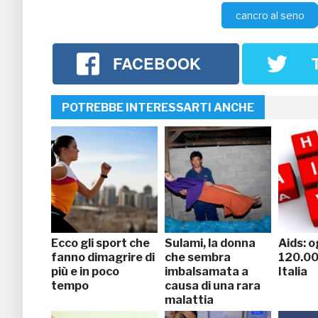
cancro al seno
FACEBOOK
POTREBBE INTERESSARTI ANCHE
Ecco gli sport che
Sulami, la donna
Aids: o
fanno dimagrire di
che sembra
120.000
più e in poco
imbalsamata a
Italia
tempo
causa di una rara
malattia