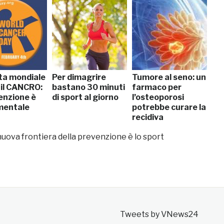
ta mondiale
Per dimagrire
Tumore al seno: un
 il CANCRO:
bastano 30 minuti
farmaco per
enzione è
di sport al giorno
l’osteoporosi
mentale
potrebbe curare la
recidiva
nuova frontiera della prevenzione è lo sport
Tweets by VNews24