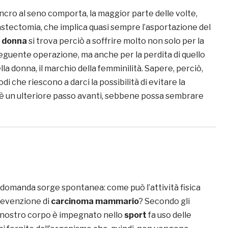
ncro al seno comporta, la maggior parte delle volte,
stectomia, che implica quasi sempre l’asportazione del
a
donna
si trova perciò a soffrire molto non solo per la
seguente operazione, ma anche per la perdita di quello
lla donna, il marchio della femminilità. Sapere, perciò,
i che riescono a darci la possibilità di evitare la
 è un ulteriore passo avanti, sebbene possa sembrare
 domanda sorge spontanea: come può l’attività fisica
prevenzione di
carcinoma mammario
? Secondo gli
il nostro corpo è impegnato nello
sport
fa uso delle