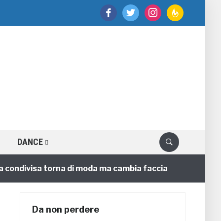
facebook
twitter
instagram
feedburner
DANCE
divisa torna di moda ma cambia faccia
Circo
4 annifa
Da non perdere