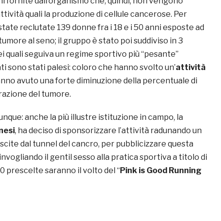
ni fornite dall’organismo che, quindi, non vengono
ttività quali la produzione di cellule cancerose. Per
tate reclutate 139 donne fra i 18 e i 50 anni esposte ad
tumore al seno; il gruppo è stato poi suddiviso in 3
i quali seguiva un regime sportivo più “pesante”
ltati sono stati palesi: coloro che hanno svolto un’
attività
anno avuto una forte diminuzione della percentuale di
trazione del tumore.
nque: anche la più illustre istituzione in campo, la
nesi
, ha deciso di sponsorizzare l’attività radunando un
cite dal tunnel del cancro, per pubblicizzare questa
vogliando il gentil sesso alla pratica sportiva a titolo di
 prescelte saranno il volto del “
Pink is Good Running