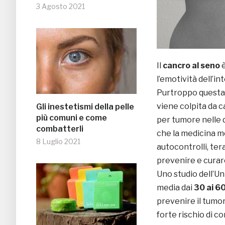
3 Agosto 2021
Il
cancro al seno
è
l’emotività dell’in
Purtroppo questa 
viene colpita da 
Gli inestetismi della pelle
più comuni e come
per tumore nelle 
combatterli
che la medicina m
8 Luglio 2021
autocontrolli, ter
prevenire e cura
Uno studio dell’Un
media dai
30 ai 60
prevenire il tumor
forte rischio di c