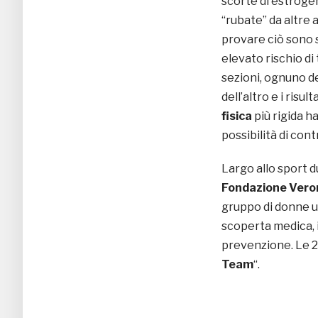
scorte di estroge
“rubate” da altre a
provare ciò sono s
elevato rischio di 
sezioni, ognuno de
dell’altro e i risu
fisica
più rigida h
possibilità di con
Largo allo sport du
Fondazione Vero
gruppo di donne us
scoperta medica, in
prevenzione. Le 20
Team
“.