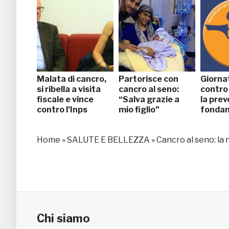
Malata di cancro,
Partorisce con
Giorna
si ribella a visita
cancro al seno:
contro
fiscale e vince
“Salva grazie a
la prev
contro l’Inps
mio figlio”
fonda
Home
»
SALUTE E BELLEZZA
»
Cancro al seno: la 
Chi siamo