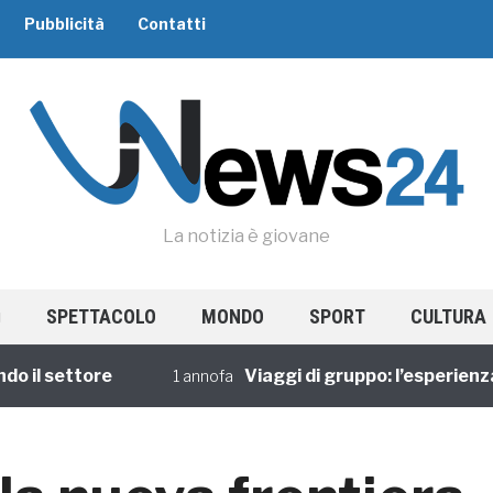
Pubblicità
Contatti
La notizia è giovane
SPETTACOLO
MONDO
SPORT
CULTURA
settore
Viaggi di gruppo: l’esperienza con
1 annofa