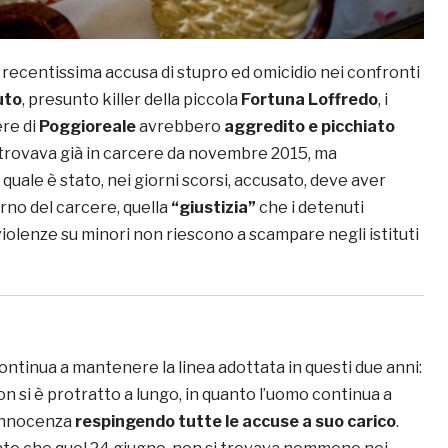
recentissima accusa di stupro ed omicidio nei confronti
uto
, presunto killer della piccola
Fortuna Loffredo
, i
ere di
Poggioreale
avrebbero
aggredito e picchiato
i trovava già in carcere da novembre 2015, ma
 quale è stato, nei giorni scorsi, accusato, deve aver
erno del carcere, quella
“giustizia”
che i detenuti
violenze su minori non riescono a scampare negli istituti
ontinua a mantenere la linea adottata in questi due anni:
on si è protratto a lungo, in quanto l’uomo continua a
 innocenza
respingendo tutte le accuse a suo carico
.