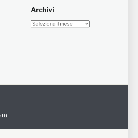
Archivi
Archivi
tti