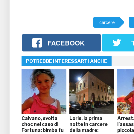
carcere
FACEBOOK
POTREBBE INTERESSARTI ANCHE
Caivano, svolta
Loris, la prima
Arrest
choc nel caso di
notte in carcere
l’assas
Fortuna: bimba fu
della madre:
piccol