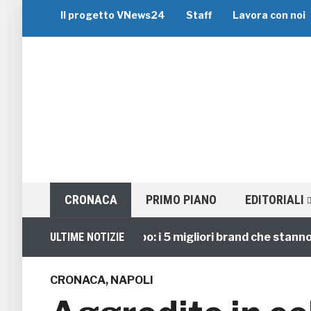
Il progetto VNews24
Staff
Lavora con noi
CRONACA
PRIMO PIANO
EDITORIALI
Viaggi di Gruppo: i 5 migliori brand che stanno guid
ULTIME NOTIZIE
CRONACA
,
NAPOLI