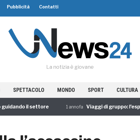
Pubblicità
Contatti
La notizia è giovane
SPETTACOLO
MONDO
SPORT
CULTURA
ando il settore
Viaggi di gruppo: l’esperie
1 annofa