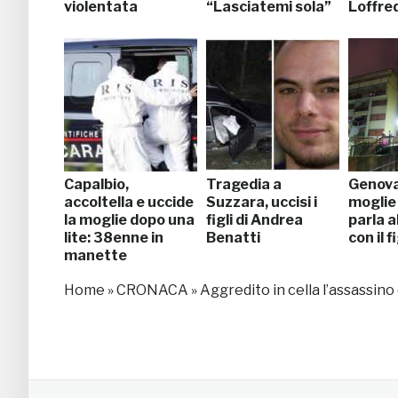
violentata
“Lasciatemi sola”
Loffre
Capalbio,
Tragedia a
Genova,
accoltella e uccide
Suzzara, uccisi i
moglie
la moglie dopo una
figli di Andrea
parla a
lite: 38enne in
Benatti
con il f
manette
Home
»
CRONACA
»
Aggredito in cella l’assassino