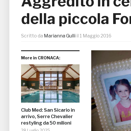
Aggredito in cel
della piccola F
Scritto da
Marianna Gulli
il
1 Maggio 2016
More in CRONACA:
Club Med: San Sicario in
arrivo, Serre Chevalier
restyling da 50 milioni
28 Luglio 2025