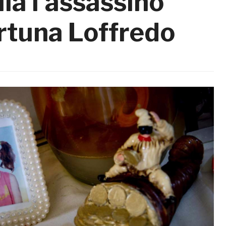
la l’assassino
ortuna Loffredo