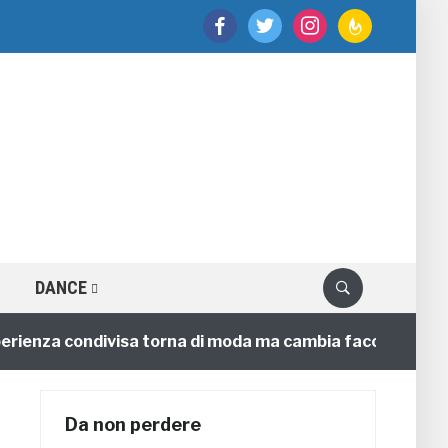
facebook
twitter
instagram
feedburner
DANCE
nza condivisa torna di moda ma cambia faccia
4 anni
Da non perdere