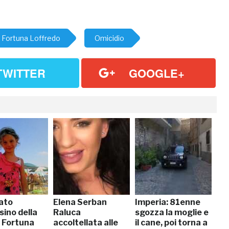
Fortuna Loffredo
Omicidio
TWITTER
GOOGLE+
ato
Elena Serban
Imperia: 81enne
sino della
Raluca
sgozza la moglie e
a Fortuna
accoltellata alle
il cane, poi torna a