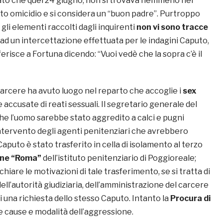
rato che quel 24 giugno, non si trovava nemmeno nei
uto omicidio e si considera un “buon padre”. Purtroppo
a gli elementi raccolti dagli inquirenti
non vi sono tracce
 ad un intercettazione effettuata per le indagini Caputo,
ferisce a Fortuna dicendo: “Vuoi vedè che la sopra c’è il
carcere ha avuto luogo nel reparto che accoglie i
sex
 accusate di reati sessuali. Il segretario generale del
e l’uomo sarebbe stato aggredito a calci e pugni
’intervento degli agenti penitenziari che avrebbero
Caputo è stato trasferito in cella di isolamento al terzo
one “Roma”
dell’istituto penitenziario di Poggioreale;
hiare le motivazioni di tale trasferimento, se si tratta di
ell’autorità giudiziaria, dell’amministrazione del carcere
di una richiesta dello stesso Caputo. Intanto la
Procura di
e cause e modalità dell’aggressione.