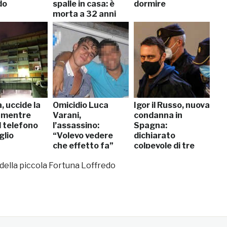
do
spalle in casa: è
dormire
morta a 32 anni
 uccide la
Omicidio Luca
Igor il Russo, nuova
 mentre
Varani,
condanna in
l telefono
l’assassino:
Spagna:
iglio
“Volevo vedere
dichiarato
che effetto fa”
colpevole di tre
omicidi
 della piccola Fortuna Loffredo