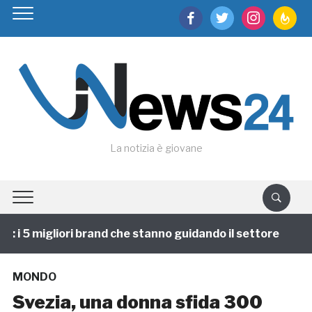
facebook
twitter
instagram
feedburn
La notizia è giovane
i 5 migliori brand che stanno guidando il settore
1 
MONDO
Svezia, una donna sfida 300