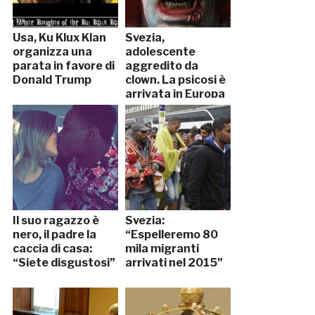
Usa, Ku Klux Klan
Svezia,
organizza una
adolescente
parata in favore di
aggredito da
Donald Trump
clown. La psicosi è
arrivata in Europa
Il suo ragazzo è
Svezia:
nero, il padre la
“Espelleremo 80
caccia di casa:
mila migranti
“Siete disgustosi”
arrivati nel 2015”