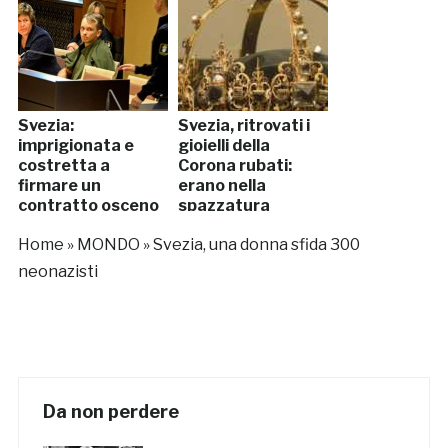
Svezia:
Svezia, ritrovati i
imprigionata e
gioielli della
costretta a
Corona rubati:
firmare un
erano nella
contratto osceno
spazzatura
Home
»
MONDO
»
Svezia, una donna sfida 300
neonazisti
Da non perdere