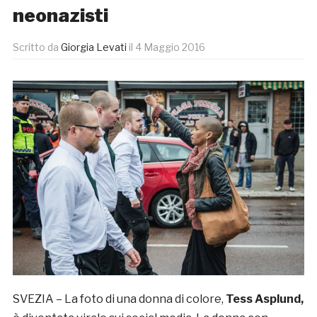
neonazisti
Scritto da
Giorgia Levati
il
4 Maggio 2016
SVEZIA – La foto di una donna di colore,
Tess Asplund,