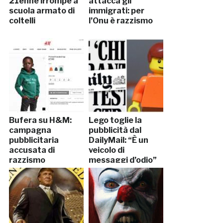
21enne irrompe a
attacca gli
scuola armato di
immigrati: per
coltelli
l’Onu è razzismo
Bufera su H&M:
Lego toglie la
campagna
pubblicità dal
pubblicitaria
DailyMail: “È un
accusata di
veicolo di
razzismo
messaggi d’odio”