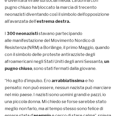
è diventata virale sui social media. La donna con
pugno chiuso ha bloccato la marcia di trecento
neonazisti diventando così il simbolo dell’opposizione
all’avanzata dell’
estrema destra.
I
300 neonazisti
stavano partecipando
alle manifestazione del Movimento Nordico di
Resistenza (NRM) a Borlänge, il primo Maggio, quando
con il simbolo delle proteste antirazziste degli
afroamericani negli Stati Uniti degli anni Sessanta,
un
pugno chiuso
, sono stati fermati dalla giovane.
“Ho agito d’impulso. Ero
arrabbiatissima
e ho
pensato: non può essere, nessun nazista può marciare
nel mio paese. I nazisti sono uomini grandi e pazzi, io
una piccola donna. Mi chiedo se forse sarebbe stato
meglio non farlo, ma al tempo stesso sono felice di
essere stata d’
esempio
e cerco di stare calma”, spiega