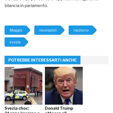
bilancia in parlamento.
Maggio
neonazisti
razzismo
svezia
POTREBBE INTERESSARTI ANCHE
Svezia choc:
Donald Trump