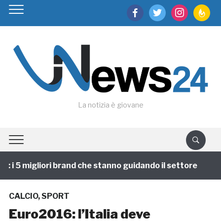
facebook
twitter
instagram
feedburn
La notizia è giovane
i 5 migliori brand che stanno guidando il settore
1 
CALCIO
,
SPORT
Euro2016: l’Italia deve