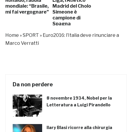
Ronaldo, rabbia
Liga, l’Atletico
mondiale: “Brasile,
Madrid del Cholo
mi fai vergognare”
Simeone è
campione di
Spagna
Home
»
SPORT
»
Euro2016: l’Italia deve rinunciare a
Marco Verratti
Da non perdere
8 novembre 1934, Nobel per la
Letteratura a Luigi Pirandello
Ilary Blasi ricorre alla chirurgia