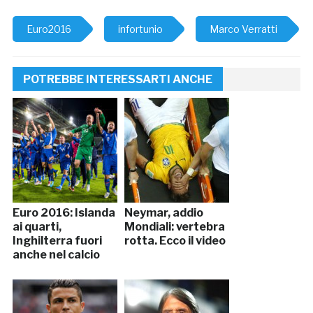
Euro2016
infortunio
Marco Verratti
POTREBBE INTERESSARTI ANCHE
Euro 2016: Islanda
Neymar, addio
ai quarti,
Mondiali: vertebra
Inghilterra fuori
rotta. Ecco il video
anche nel calcio