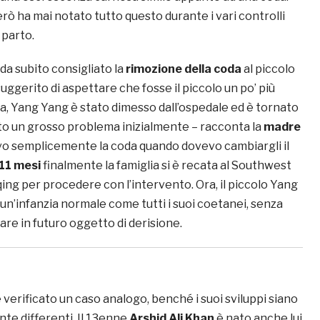
ò ha mai notato tutto questo durante i vari controlli
 parto.
 da subito consigliato la
rimozione della coda
al piccolo
gerito di aspettare che fosse il piccolo un po’ più
sa, Yang Yang è stato dimesso dall’ospedale ed è tornato
ato un grosso problema inizialmente – racconta la
madre
avo semplicemente la coda quando dovevo cambiargli il
11 mesi
finalmente la famiglia si è recata al Southwest
ing per procedere con l’intervento. Ora, il piccolo Yang
un’infanzia normale come tutti i suoi coetanei, senza
tare in futuro oggetto di derisione.
è verificato un caso analogo, benché i suoi sviluppi siano
te differenti. Il 13enne
Arshid Ali Khan
è nato anche lui