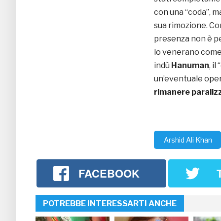
con una “coda”, m
sua rimozione. Co
presenza non è per
lo venerano com
indù
Hanuman
, i
un’eventuale opera
rimanere paraliz
Arshid Ali Khan
FACEBOOK
POTREBBE INTERESSARTI ANCHE