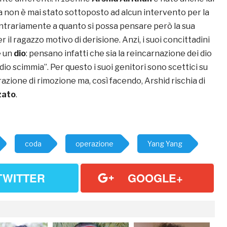
a non è mai stato sottoposto ad alcun intervento per la
ntrariamente a quanto si possa pensare però la sua
 il ragazzo motivo di derisione. Anzi, i suoi concittadini
e un
dio
: pensano infatti che sia la reincarnazione dei dio
l “dio scimmia”. Per questo i suoi genitori sono scettici su
zione di rimozione ma, così facendo, Arshid rischia di
zato
.
coda
operazione
Yang Yang
TWITTER
GOOGLE+