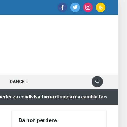
facebook
twitter
instagram
feedburner
DANCE
enza condivisa torna di moda ma cambia faccia
4 anni
Da non perdere