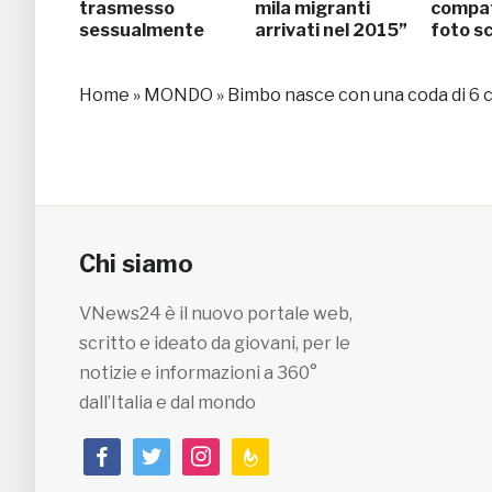
trasmesso
mila migranti
compat
sessualmente
arrivati nel 2015”
foto s
Home
»
MONDO
»
Bimbo nasce con una coda di 6 c
Chi siamo
VNews24 è il nuovo portale web,
scritto e ideato da giovani, per le
notizie e informazioni a 360°
dall’Italia e dal mondo
facebook
twitter
instagram
feedburner