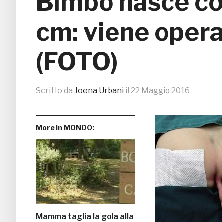
Bimbo nasce co
cm: viene opera
(FOTO)
Scritto da
Joena Urbani
il
22 Maggio 2016
More in MONDO:
Mamma taglia la gola alla