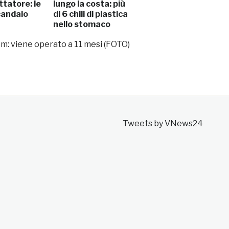
tatore: le
lungo la costa: più
candalo
di 6 chili di plastica
nello stomaco
m: viene operato a 11 mesi (FOTO)
Tweets by VNews24