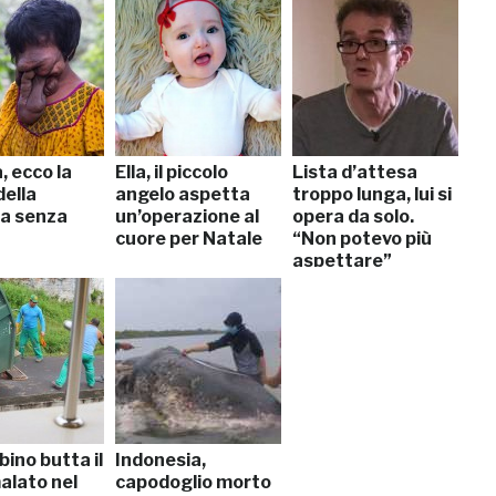
, ecco la
Ella, il piccolo
Lista d’attesa
della
angelo aspetta
troppo lunga, lui si
a senza
un’operazione al
opera da solo.
cuore per Natale
“Non potevo più
aspettare”
ino butta il
Indonesia,
alato nel
capodoglio morto