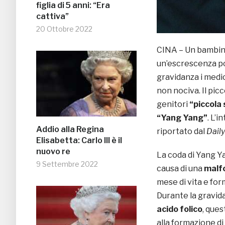
figlia di 5 anni: “Era
cattiva”
20 Ottobre 2022
CINA – Un bambino 
un’escrescenza po
gravidanza i medi
non nociva. Il pi
genitori
“piccola
“Yang Yang”
. L’
Addio alla Regina
riportato dal
Daily
Elisabetta: Carlo III è il
nuovo re
La coda di Yang Y
9 Settembre 2022
causa di una
malf
mese di vita e for
Durante la gravida
acido folico
, que
alla formazione d