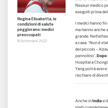
Nessun medico per
eseguiti prima del
Regina Elisabetta, le
I medici hanno fin
condizioni di salute
peggiorano: medici
ma hanno anche sug
preoccupati
grande. Nell’atte
8 Settembre 2022
a casa. “Non è st
del piccolo – Alz
pannolino”.
Dopo 
Hospital a Chongq
Yang potrà avere 
rischiare di diven
Anche in
India
si 
stati completamen