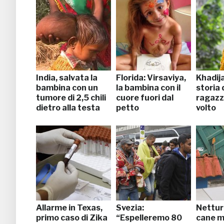
India, salvata la
Florida: Virsaviya,
Khadija
bambina con un
la bambina con il
storia 
tumore di 2,5 chili
cuore fuori dal
ragazz
dietro alla testa
petto
volto
Allarme in Texas,
Svezia:
Netturb
primo caso di Zika
“Espelleremo 80
cane m