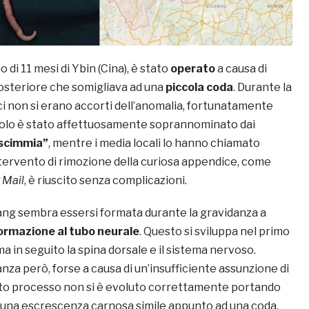
di 11 mesi di Ybin (Cina), è stato
operato
a causa di
steriore che somigliava ad una
piccola coda
. Durante la
ci non si erano accorti dell’anomalia, fortunatamente
ccolo è stato affettuosamente soprannominato dai
 scimmia”
, mentre i media locali lo hanno chiamato
intervento di rimozione della curiosa appendice, come
 Mail
, è riuscito senza complicazioni.
ang sembra essersi formata durante la gravidanza a
ormazione al tubo neurale
. Questo si sviluppa nel primo
ma in seguito la spina dorsale e il sistema nervoso.
nza però, forse a causa di un’insufficiente assunzione di
sto processo non si è evoluto correttamente portando
i una escrescenza carnosa simile appunto ad una coda.