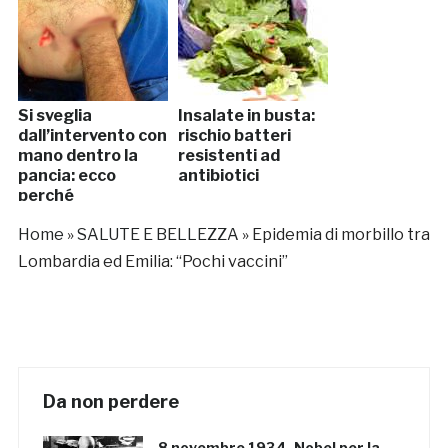
Si sveglia
Insalate in busta:
dall’intervento con
rischio batteri
mano dentro la
resistenti ad
pancia: ecco
antibiotici
perché
Home
»
SALUTE E BELLEZZA
»
Epidemia di morbillo tra
Lombardia ed Emilia: “Pochi vaccini”
Da non perdere
8 novembre 1934, Nobel per la