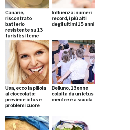
Canarie,
Influenza: numeri
riscontrato
record, i più alti
batterio
degli ultimi 15 anni
resistente su 13
turisti: si teme
epidemia
Usa, ecco la pillola
Belluno, 13enne
al cioccolato:
colpita da un ictus
previene ictus e
mentre è a scuola
problemi cuore