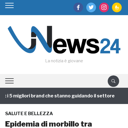
facebook
twitter
instagram
feedburn
La notizia è giovane
i 5 migliori brand che stanno guidando il settore
1 
SALUTE E BELLEZZA
Epidemia di morbillo tra