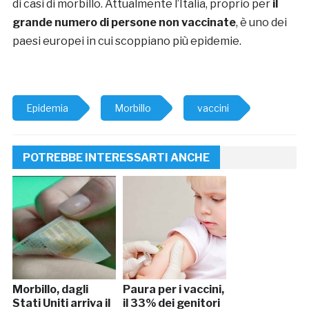
di casi di morbillo. Attualmente l’Italia, proprio per
il
grande numero di persone non vaccinate
, è uno dei
paesi europei in cui scoppiano più epidemie.
Epidemia
Morbillo
vaccini
POTREBBE INTERESSARTI ANCHE
Morbillo, dagli
Paura per i vaccini,
Stati Uniti arriva il
il 33% dei genitori