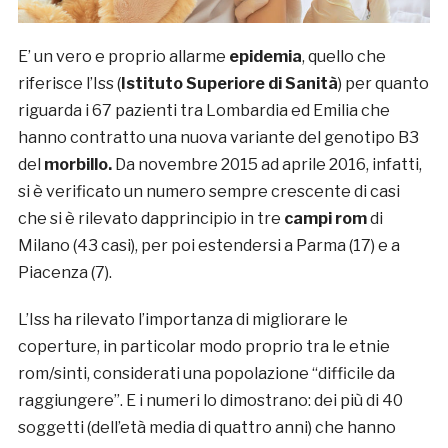
E’ un vero e proprio allarme
epidemia
, quello che
riferisce l’Iss (
Istituto Superiore di Sanità
) per quanto
riguarda i 67 pazienti tra Lombardia ed Emilia che
hanno contratto una nuova variante del genotipo B3
del
morbillo.
Da novembre 2015 ad aprile 2016, infatti,
si è verificato un numero sempre crescente di casi
che si è rilevato dapprincipio in tre
campi rom
di
Milano (43 casi), per poi estendersi a Parma (17) e a
Piacenza (7).
L’Iss ha rilevato l’importanza di migliorare le
coperture, in particolar modo proprio tra le etnie
rom/sinti, considerati una popolazione “difficile da
raggiungere”. E i numeri lo dimostrano: dei più di 40
soggetti (dell’età media di quattro anni) che hanno