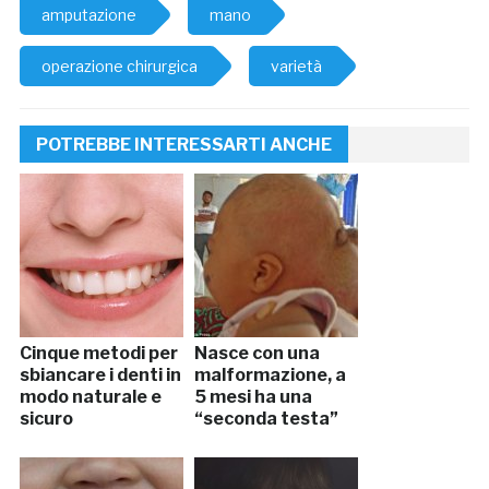
amputazione
mano
operazione chirurgica
varietà
POTREBBE INTERESSARTI ANCHE
Cinque metodi per
Nasce con una
sbiancare i denti in
malformazione, a
modo naturale e
5 mesi ha una
sicuro
“seconda testa”