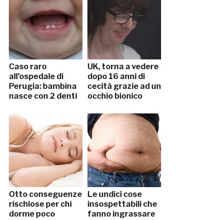
Caso raro
UK, torna a vedere
all’ospedale di
dopo 16 anni di
Perugia: bambina
cecità grazie ad un
nasce con 2 denti
occhio bionico
Otto conseguenze
Le undici cose
rischiose per chi
insospettabili che
dorme poco
fanno ingrassare