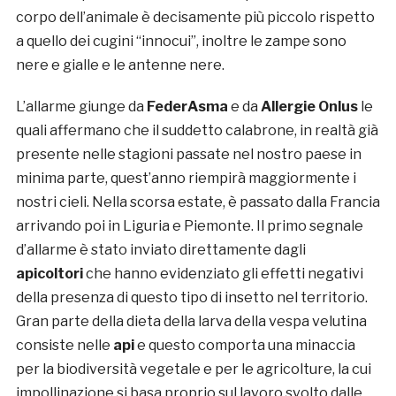
corpo dell’animale è decisamente più piccolo rispetto
a quello dei cugini “innocui”, inoltre le zampe sono
nere e gialle e le antenne nere.
L’allarme giunge da
FederAsma
e da
Allergie Onlus
le
quali affermano che il suddetto calabrone, in realtà già
presente nelle stagioni passate nel nostro paese in
minima parte, quest’anno riempirà maggiormente i
nostri cieli. Nella scorsa estate, è passato dalla Francia
arrivando poi in Liguria e Piemonte. Il primo segnale
d’allarme è stato inviato direttamente dagli
apicoltori
che hanno evidenziato gli effetti negativi
della presenza di questo tipo di insetto nel territorio.
Gran parte della dieta della larva della vespa velutina
consiste nelle
api
e questo comporta una minaccia
per la biodiversità vegetale e per le agricolture, la cui
impollinazione si basa proprio sul lavoro svolto dalle