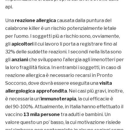
api.
Una
reazione
allergica
causata dalla puntura del
calabrone killer è un rischio potenzialmente letale
per l’uomo. I soggetti più a rischio sono, ovviamente,
gli
apicoltori
il cui lavoro li porta a registrare fino al
32% delle suddette reazioni. I secondi nella lista sono
gli
anziani
che sviluppano l’allergia agli imenotteri per
la loro fragilità fisica. In entrambi i soggetti, in caso di
reazione allergica è necessario recarsi in Pronto
Soccorso, dove dovrà essere eseguita una
visita
allergologica approfondita
. Nei casi più gravi, inoltre,
è necessaria un’
immunoterapia
, la cui efficacie è
del 90-100%. Attualmente, in Italia hanno effettuato il
vaccino
13 mila persone
tra adulti e bambini. Un
valore questo un po’ basso, la cui motivazione risiede