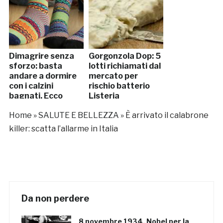
Dimagrire senza
Gorgonzola Dop: 5
sforzo: basta
lotti richiamati dal
andare a dormire
mercato per
con i calzini
rischio batterio
bagnati. Ecco
Listeria
perchè
Home
»
SALUTE E BELLEZZA
»
È arrivato il calabrone
killer: scatta l’allarme in Italia
Da non perdere
8 novembre 1934, Nobel per la