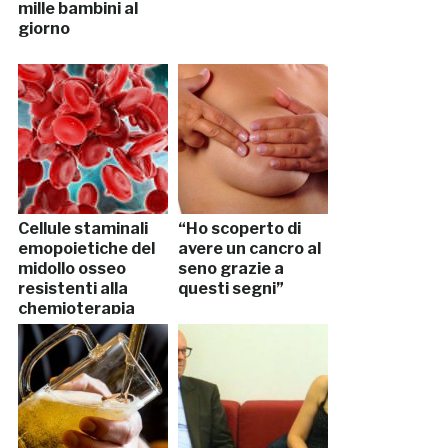
mille bambini al
giorno
Cellule staminali
“Ho scoperto di
emopoietiche del
avere un cancro al
midollo osseo
seno grazie a
resistenti alla
questi segni”
chemioterapia