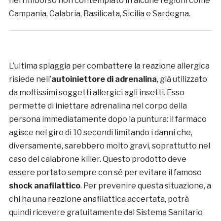
nel rimborso non contemplato in alcune regioni come
Campania, Calabria, Basilicata, Sicilia e Sardegna.
L’ultima spiaggia per combattere la reazione allergica
risiede nell’
autoiniettore di adrenalina
, già utilizzato
da moltissimi soggetti allergici agli insetti. Esso
permette di iniettare adrenalina nel corpo della
persona immediatamente dopo la puntura: il farmaco
agisce nel giro di 10 secondi limitando i danni che,
diversamente, sarebbero molto gravi, soprattutto nel
caso del calabrone killer. Questo prodotto deve
essere portato sempre con sé per evitare il famoso
shock anafilattico
. Per prevenire questa situazione, a
chi ha una reazione anafilattica accertata, potrà
quindi ricevere gratuitamente dal Sistema Sanitario