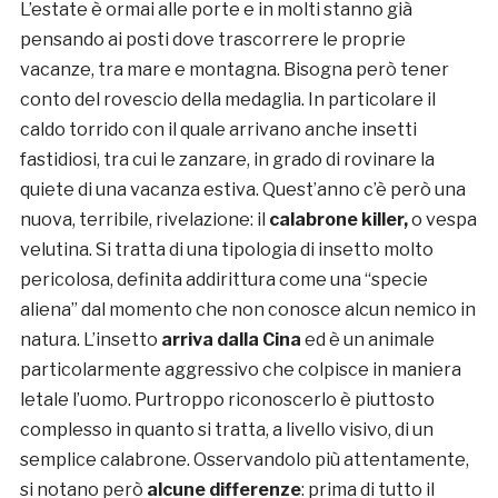
L’estate è ormai alle porte e in molti stanno già
pensando ai posti dove trascorrere le proprie
vacanze, tra mare e montagna. Bisogna però tener
conto del rovescio della medaglia. In particolare il
caldo torrido con il quale arrivano anche insetti
fastidiosi, tra cui le zanzare, in grado di rovinare la
quiete di una vacanza estiva. Quest’anno c’è però una
nuova, terribile, rivelazione: il
calabrone killer,
o vespa
velutina. Si tratta di una tipologia di insetto molto
pericolosa, definita addirittura come una “specie
aliena” dal momento che non conosce alcun nemico in
natura. L’insetto
arriva dalla Cina
ed è un animale
particolarmente aggressivo che colpisce in maniera
letale l’uomo. Purtroppo riconoscerlo è piuttosto
complesso in quanto si tratta, a livello visivo, di un
semplice calabrone. Osservandolo più attentamente,
si notano però
alcune differenze
: prima di tutto il