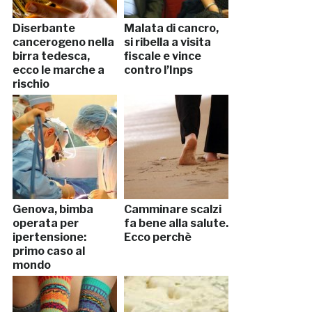
Diserbante
Malata di cancro,
cancerogeno nella
si ribella a visita
birra tedesca,
fiscale e vince
ecco le marche a
contro l’Inps
rischio
Genova, bimba
Camminare scalzi
operata per
fa bene alla salute.
ipertensione:
Ecco perchè
primo caso al
mondo