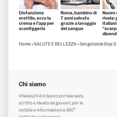
Disfunzione
Roma, bambino di
Nuovo 
erettile, ecco la
7 anni salvato
rivela: 
crema e l’app per
grazie a lavaggio
italian
sconfiggerla
del sangue
“scarp
dipend
Home
»
SALUTE E BELLEZZA
»
Gorgonzola Dop: 5 l
Chi siamo
VNews24 è il nuovo portale web,
scritto e ideato da giovani, per le
notizie e informazioni a 360°