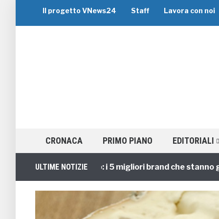
Il progetto VNews24
Staff
Lavora con noi
CRONACA
PRIMO PIANO
EDITORIALI
Viaggi di Gruppo: i 5 migliori brand che stanno guidand
ULTIME NOTIZIE