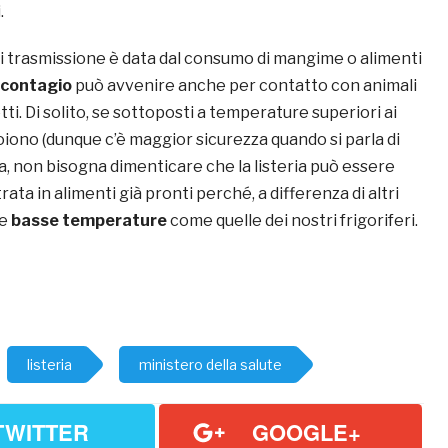
.
di trasmissione è data dal consumo di mangime o alimenti
contagio
può avvenire anche per contatto con animali
tti. Di solito, se sottoposti a temperature superiori ai
oiono (dunque c’è maggior sicurezza quando si parla di
ia, non bisogna dimenticare che la listeria può essere
ta in alimenti già pronti perché, a differenza di altri
le
basse temperature
come quelle dei nostri frigoriferi.
listeria
ministero della salute
TWITTER
GOOGLE+