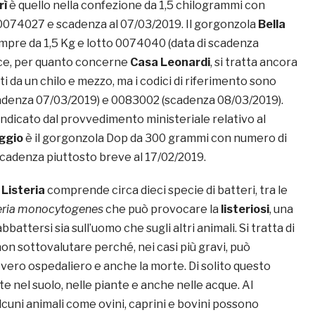
rì
è quello nella confezione da 1,5 chilogrammi con
074027 e scadenza al 07/03/2019. Il gorgonzola
Bella
empre da 1,5 Kg e lotto 0074040 (data di scadenza
ece, per quanto concerne
Casa Leonardi
, si tratta ancora
 da un chilo e mezzo, ma i codici di riferimento sono
adenza 07/03/2019) e 0083002 (scadenza 08/03/2019).
 indicato dal provvedimento ministeriale relativo al
ggio
è il gorgonzola Dop da 300 grammi con numero di
cadenza piuttosto breve al 17/02/2019.
Listeria
comprende circa dieci specie di batteri, tra le
eria monocytogenes
che può provocare la
listeriosi
, una
battersi sia sull’uomo che sugli altri animali. Si tratta di
on sottovalutare perché, nei casi più gravi, può
vero ospedaliero e anche la morte. Di solito questo
e nel suolo, nelle piante e anche nelle acque. Al
cuni animali come ovini, caprini e bovini possono