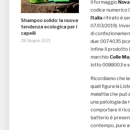
Il formaggio
Nova
codice numerico 0
Italia
ritirato è s
Shampoo solido: la nuova
07/03/2019). Inv
tendenza ecologica per i
capelli
di confezionamenti
28 Giugno 2021
due: 0074035 (sc
Infine il prodotto
marchio
Colle Ma
lotto 0088003 e s
Ricordiamo che la
quali figura la
List
malattia che può ab
una patologia da n
comportare il rico
batterio è present
contempo, pure al