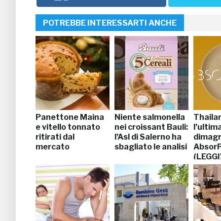
POTREBBE INTERESSARTI ANCHE
Panettone Maina
Niente salmonella
Thaila
e vitello tonnato
nei croissant Bauli:
l’ulti
ritirati dal
l’Asl di Salerno ha
dimagr
mercato
sbagliato le analisi
AbsorP
(LEGGI