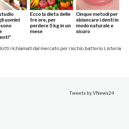
studio
Ecco la dieta delle
Cinque metodi per
gli uomini
tre ore, per
sbiancare i denti in
i sono
perdere 5 kg in un
modo naturale e
e
mese
sicuro
enti”
otti richiamati dal mercato per rischio batterio Listeria
Tweets by VNews24