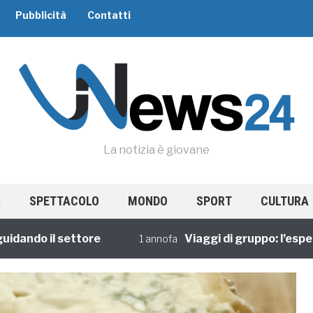
Pubblicità
Contatti
La notizia è giovane
SPETTACOLO
MONDO
SPORT
CULTURA
o il settore
Viaggi di gruppo: l’esperienz
1 annofa