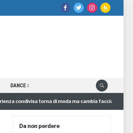
facebook
twitter
instagram
feedburner
DANCE
a condivisa torna di moda ma cambia faccia
4 annifa
Da non perdere