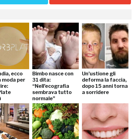
ndia, ecco
Bimbo nasce con
Un’ustione gli
ma moda per
31 dita:
deforma la faccia,
ire:
“Nell’ecografia
dopo 15 anni torna
late
sembrava tutto
a sorridere
)
normale”