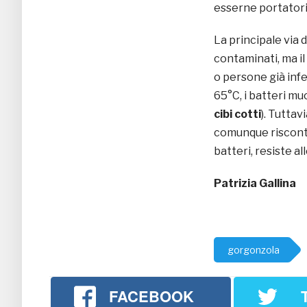
esserne portatori
La principale via 
contaminati, ma il
o persone già infe
65°C, i batteri mu
cibi cotti
). Tuttav
comunque riscontra
batteri, resiste al
Patrizia Gallina
gorgonzola
FACEBOOK