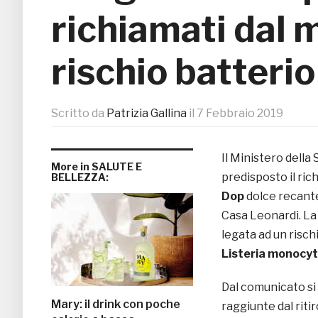
richiamati dal 
rischio batterio
Scritto da
Patrizia Gallina
il
7 Febbraio 2019
Il Ministero della
More in SALUTE E
predisposto il ric
BELLEZZA:
Dop
dolce recante 
Casa Leonardi. La
legata ad un risch
Listeria monocy
Dal comunicato si
Mary: il drink con poche
raggiunte dal rit