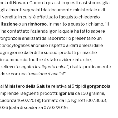
ncia di Novara. Come da prassi, in questi casi si consiglia
li alimenti segnalati dal documento ministeriale e di
ti vendita in cui si è effettuato l’acquisto chiedendo
ituzione
o un
rimborso.
In merito a questo richiamo, “Il
ha contattato l’azienda Igor, la quale ha fatto sapere
 gorgonzola analizzati dal laboratorio presentano un
 monocytogenes
anomalo rispetto ai dati emersi dalle
 ogni giorno dalla ditta sui suoi prodotti prima che
n commercio. Inoltre è stato evidenziato che,
prelievo
“eseguito in aliquota unica”
, risulta praticamente
dere con una
“revisione d’analisi”
.
dal
Ministero della Salute
relativa ai 5 tipi di
gorgonzola
omprende i seguenti prodotti:
Igor Blu
da 150 grammi,
cadenza 16/02/2019); formato da 1,5 Kg, lotti 0073033,
36 (data di scadenza 07/03/2019).