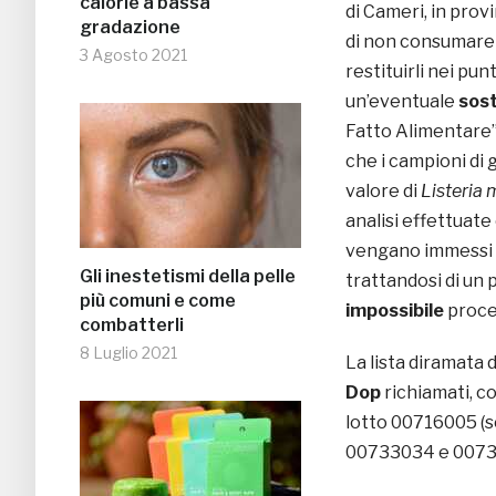
calorie a bassa
di Cameri, in provi
gradazione
di non consumare g
3 Agosto 2021
restituirli nei pun
un’eventuale
sost
Fatto Alimentare” 
che i campioni di
valore di
Listeria
analisi effettuate
vengano immessi i
Gli inestetismi della pelle
trattandosi di un 
più comuni e come
impossibile
proce
combatterli
8 Luglio 2021
La lista diramata 
Dop
richiamati, c
lotto 00716005 (s
00733034 e 00730